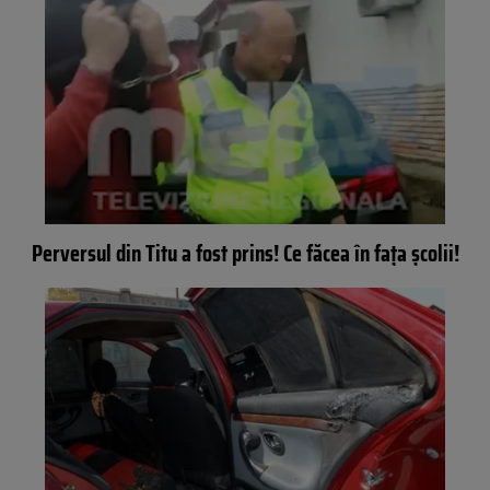
Perversul din Titu a fost prins! Ce făcea în fața școlii!