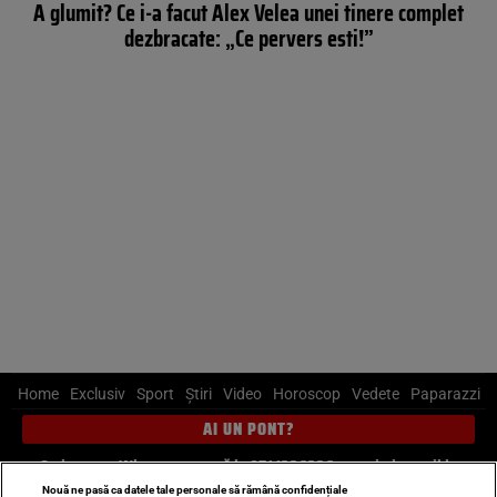
A glumit? Ce i-a facut Alex Velea unei tinere complet
dezbracate: „Ce pervers esti!”
Home
Exclusiv
Sport
Știri
Video
Horoscop
Vedete
Paparazzi
AI UN PONT?
Scrie-ne pe Whatsapp
, sună la 0741226226 sau trimite mail la
pont@cancan.ro
Nouă ne pasă ca datele tale personale să rămână confidențiale