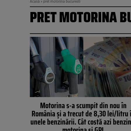
Acasă
»
pret motorina bucuresti
PRET MOTORINA B
Motorina s-a scumpit din nou în
România și a trecut de 8,30 lei/litru 
unele benzinării. Cât costă azi benzi
motorina și GPL