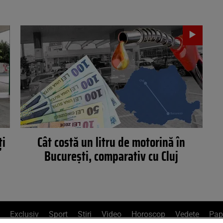
ți
Cât costă un litru de motorină în
București, comparativ cu Cluj
Exclusiv
Sport
Știri
Video
Horoscop
Vedete
Pap