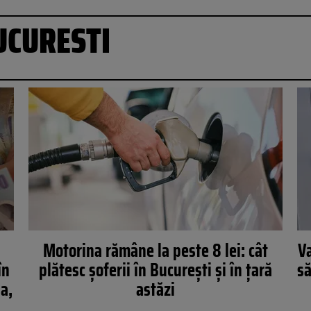
UCURESTI
Motorina rămâne la peste 8 lei: cât
Va
în
plătesc șoferii în București și în țară
să
na,
astăzi