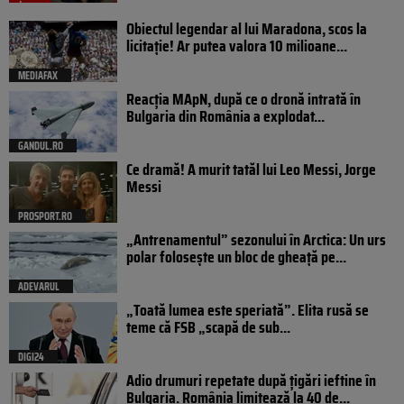
Obiectul legendar al lui Maradona, scos la
licitație! Ar putea valora 10 milioane...
MEDIAFAX
Reacția MApN, după ce o dronă intrată în
Bulgaria din România a explodat...
GANDUL.RO
Ce dramă! A murit tatăl lui Leo Messi, Jorge
Messi
PROSPORT.RO
„Antrenamentul” sezonului în Arctica: Un urs
polar folosește un bloc de gheață pe...
ADEVARUL
„Toată lumea este speriată”. Elita rusă se
teme că FSB „scapă de sub...
DIGI24
Adio drumuri repetate după țigări ieftine în
Bulgaria. România limitează la 40 de...