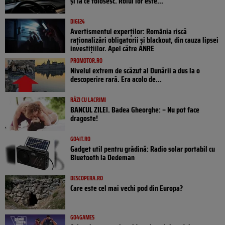
și la ce folosesc. Rolul lor este...
DIGI24
Avertismentul experților: România riscă
raționalizări obligatorii și blackout, din cauza lipsei
investițiilor. Apel către ANRE
PROMOTOR.RO
Nivelul extrem de scăzut al Dunării a dus la o
descoperire rară. Era acolo de...
RÂZI CU LACRIMI
BANCUL ZILEI. Badea Gheorghe: – Nu pot face
dragoste!
GO4IT.RO
Gadget util pentru grădină: Radio solar portabil cu
Bluetooth la Dedeman
DESCOPERA.RO
Care este cel mai vechi pod din Europa?
GO4GAMES