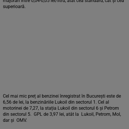
majorări între 0,04-0,05 lei/litru, atât cea standard, cât și cea
superioară.
Cel mai mic preț al benzinei înregistrat în București este de
6,56 de lei, la benzinăriile Lukoil din sectorul 1. Cel al
motorinei de 7,27, la stația Lukoil din sectorul 6 și Petrom
din sectorul 5. GPL de 3,97 lei, atât la Lukoil, Petrom, Mol,
dar și OMV.