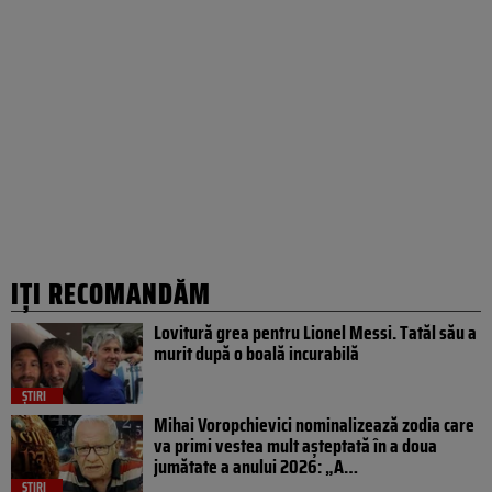
IȚI RECOMANDĂM
Lovitură grea pentru Lionel Messi. Tatăl său a
murit după o boală incurabilă
ȘTIRI
Mihai Voropchievici nominalizează zodia care
va primi vestea mult așteptată în a doua
jumătate a anului 2026: „A…
ȘTIRI