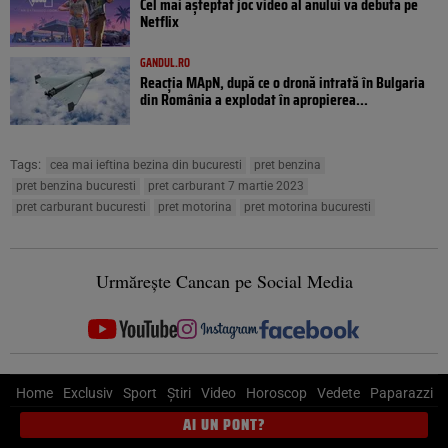
Cel mai așteptat joc video al anului va debuta pe
Netflix
GANDUL.RO
Reacția MApN, după ce o dronă intrată în Bulgaria
din România a explodat în apropierea...
Tags:
cea mai ieftina bezina din bucuresti
pret benzina
pret benzina bucuresti
pret carburant 7 martie 2023
pret carburant bucuresti
pret motorina
pret motorina bucuresti
Urmărește Cancan pe Social Media
Home
Exclusiv
Sport
Știri
Video
Horoscop
Vedete
Paparazzi
AI UN PONT?