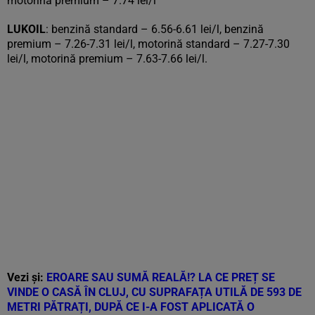
motorină premium – 7.74 lei/l
LUKOIL
: benzină standard – 6.56-6.61 lei/l, benzină
premium – 7.26-7.31 lei/l, motorină standard – 7.27-7.30
lei/l, motorină premium – 7.63-7.66 lei/l.
Vezi și:
EROARE SAU SUMĂ REALĂ!? LA CE PREȚ SE
VINDE O CASĂ ÎN CLUJ, CU SUPRAFAȚA UTILĂ DE 593 DE
METRI PĂTRAȚI, DUPĂ CE I-A FOST APLICATĂ O