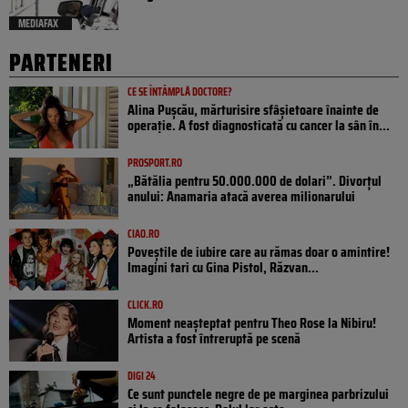
MEDIAFAX
PARTENERI
CE SE ÎNTÂMPLĂ DOCTORE?
Alina Pușcău, mărturisire sfâșietoare înainte de
operație. A fost diagnosticată cu cancer la sân în...
PROSPORT.RO
„Bătălia pentru 50.000.000 de dolari”. Divorțul
anului: Anamaria atacă averea milionarului
CIAO.RO
Poveştile de iubire care au rămas doar o amintire!
Imagini tari cu Gina Pistol, Răzvan...
CLICK.RO
Moment neașteptat pentru Theo Rose la Nibiru!
Artista a fost întreruptă pe scenă
DIGI 24
Ce sunt punctele negre de pe marginea parbrizului