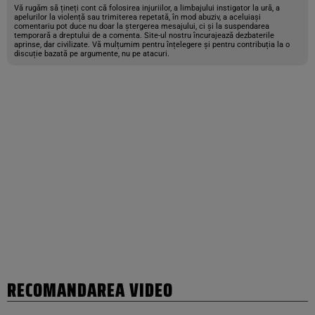
Vă rugăm să țineți cont că folosirea injuriilor, a limbajului instigator la ură, a
apelurilor la violență sau trimiterea repetată, în mod abuziv, a aceluiași
comentariu pot duce nu doar la ștergerea mesajului, ci și la suspendarea
temporară a dreptului de a comenta. Site-ul nostru încurajează dezbaterile
aprinse, dar civilizate. Vă mulțumim pentru înțelegere și pentru contribuția la o
discuție bazată pe argumente, nu pe atacuri.
RECOMANDAREA VIDEO