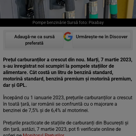
Pompe benzinărie Sursă foto: Pixabay
Adaugă-ne ca sursă
Urmărește-ne în Discover
preferată
Prețul carburanților a crescut din nou. Marți, 7 martie 2023,
s-au înregistrat noi scumpiri la pompele stațiilor de
alimentare. Cât costă un litru de benzină standard,
motorină standard, benzină premium și motorină premium,
dar și GPL.
Începând cu 1 ianuarie 2023, prețurile carburanților a crescut
în toată țară, iar românii se confruntă cu o majorare a
benzinei de 7,5% și de 6,4% al motorinei.
Prețurile practicate de stațiile de carburanți din București și
din țară, astăzi, 7 martie 2023, pot fi verificate online de
șoferi pe
Monitorul Preţurilor
.