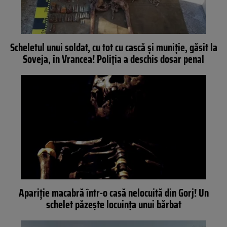
Scheletul unui soldat, cu tot cu cască și muniție, găsit la
Soveja, în Vrancea! Poliția a deschis dosar penal
Apariție macabră într-o casă nelocuită din Gorj! Un
schelet păzește locuința unui bărbat