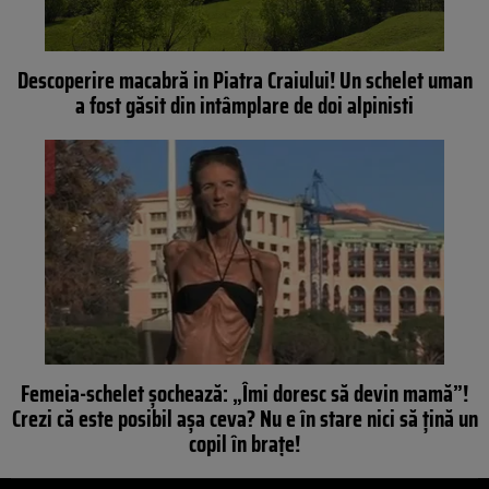
Descoperire macabră in Piatra Craiului! Un schelet uman
a fost găsit din intâmplare de doi alpinisti
Femeia-schelet şochează: „Îmi doresc să devin mamă”!
Crezi că este posibil aşa ceva? Nu e în stare nici să ţină un
copil în braţe!