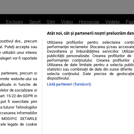
Exclusiv
Sport
Știri
Video
Horoscop
Vedete
Pap
Atât noi, cât și partenerii noștri prelucrăm dat
e Whatsapp
, sună la 0741226226 sau trim
ozitivul dvs., precum
Utilizarea profilurilor pentru selectarea conț
al. Puteți accepta sau
performanței reclamelor. Stocarea și/sau accesarea 
Dezvoltarea și îmbunătățirea serviciilor. Utiliza
utilizării unui interes
publicității personalizate. Crearea profilurilor d
legeri vor fi raportate
Știri interne
Știri externe
Politică
performanței conținutului. Crearea profilurilor 
Utilizarea de date limitate pentru a selecta public
statistici sau combinații de date din surse diferite. 
te partenere, precum si
selecta conținutul. Date precise de geolocație
tiri
Diete
Insula Iubirii
Dictionar de vise
LIFE STYLE
dispozitivului.
ermite website-ului sa
Listă parteneri (furnizori)
 afisate in functie de
 condiții
Politica de confidențialitate
Politica privind Cookie
elelor de socializare si
 art. 15-22 din GDPR in
pot fi exercitate prin
Modifică Setările
a tuturor Tehnologiilor
accesarea informatiilor
A MODIFIC SETARILE
© 2026 - Toate drepturile rezervate
cele legate de cookie
ING SRL, Adresa: București, Sos Fabrica de Glucoză, nr. 21, parter, sector 2, J20160006