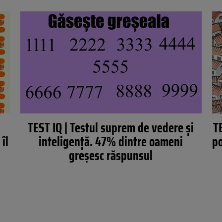
TEST IQ | Testul suprem de vedere și
T
îl
inteligență. 47% dintre oameni
po
greșesc răspunsul