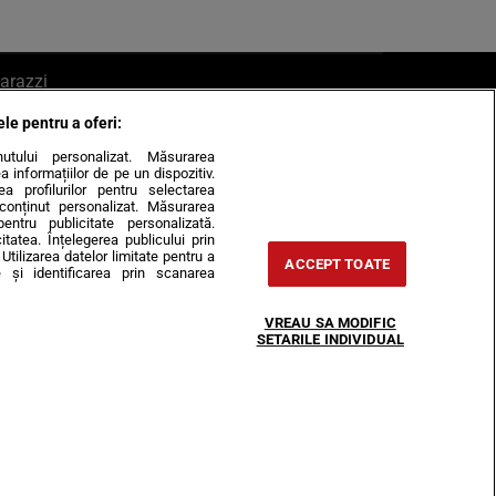
arazzi
ele pentru a oferi:
ite mail la pont@cancan.ro
inutului personalizat. Măsurarea
informațiilor de pe un dispozitiv.
rea profilurilor pentru selectarea
e conținut personalizat. Măsurarea
pentru publicitate personalizată.
itatea. Înțelegerea publicului prin
Utilizarea datelor limitate pentru a
ACCEPT TOATE
 și identificarea prin scanarea
Horoscop
VREAU SA MODIFIC
-urile
Despre noi
Contact
SETARILE INDIVIDUAL
31407, CIF: RO35451445