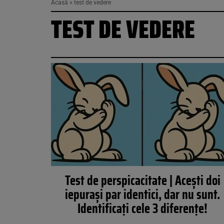
Acasă
»
test de vedere
TEST DE VEDERE
Test de perspicacitate | Acești doi
iepurași par identici, dar nu sunt.
Identificați cele 3 diferențe!