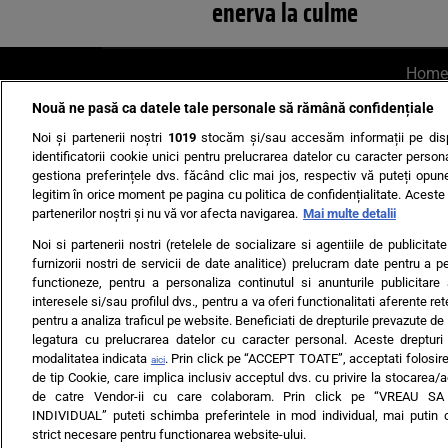
enerva la culme
Home
Nouă ne pasă ca datele tale personale să rămână confidențiale
AI UN PONT?
Scrie-ne p
Noi și partenerii noștri
1019
stocăm și/sau accesăm informații pe disp
identificatorii cookie unici pentru prelucrarea datelor cu caracter person
gestiona preferințele dvs. făcând clic mai jos, respectiv vă puteți opune 
legitim în orice moment pe pagina cu politica de confidențialitate. Aceste a
partenerilor noștri și nu vă vor afecta navigarea.
Mai multe detalii
Noi si partenerii nostri (retelele de socializare si agentiile de publicita
Ultimele s
furnizorii nostri de servicii de date analitice) prelucram date pentru a p
functioneze, pentru a personaliza continutul si anunturile publicitare
Echipa editorială
Termeni si
interesele si/sau profilul dvs., pentru a va oferi functionalitati aferente ret
pentru a analiza traficul pe website. Beneficiati de drepturile prevazute de
legatura cu prelucrarea datelor cu caracter personal. Aceste drepturi 
modalitatea indicata
. Prin click pe “ACCEPT TOATE”, acceptati folosire
aici
de tip Cookie, care implica inclusiv acceptul dvs. cu privire la stocarea/
de catre Vendor-ii cu care colaboram. Prin click pe “VREAU S
INDIVIDUAL” puteti schimba preferintele in mod individual, mai putin 
ARC MEDIA PUBLISH
strict necesare pentru functionarea website-ului.