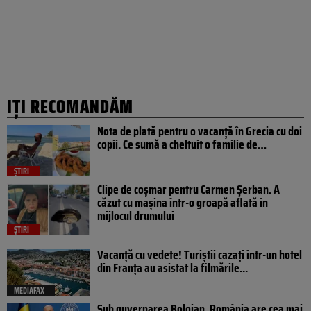
IȚI RECOMANDĂM
Nota de plată pentru o vacanță în Grecia cu doi
copii. Ce sumă a cheltuit o familie de…
ȘTIRI
Clipe de coșmar pentru Carmen Șerban. A
căzut cu mașina într-o groapă aflată în
mijlocul drumului
ȘTIRI
Vacanță cu vedete! Turiștii cazați într-un hotel
din Franța au asistat la filmările...
MEDIAFAX
Sub guvernarea Bolojan, România are cea mai