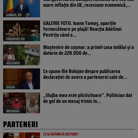
mare inflație din UE, recesiune economică,...
GANDUL.RO
GALERIE FOTO. Ioana Tamaş, apariție
fermecătoare pe plajă! Reacția Adelinei
Pestrițu când a...
PROSPORT.RO
Moștenire de coșmar: a primit casa tatălui și o
datorie de 228.000 de...
ADEVARUL
Ce spune Ilie Bolojan despre publicarea
declarației de avere a partenerei sale de...
DIGI24
„Slujba mea este plictisitoare”. Politician dat
de gol de un mesaj trimis în...
MEDIAFAX
PARTENERI
CE SE ÎNTÂMPLĂ DOCTORE?