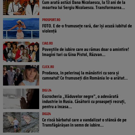
Cum arată astăzi Dana Nicolaescu, la 13 ani de la
moartea lui Sergiu Nicolaescu. Transformarea...
PROSPORT.RO
FOTO. E de-o frumusețe rară, dar își acuză iubitul de
violență
CIAO.RO
Poveştile de iubire care au rămas doar o amintire!
Imagini tari cu Gina Pistol, Răzvan...
CLICK.RO
Prodanca, în pelerinaj la mănăstiri cu sora și
cumnatul! Ce frumuseți din România le-a arătat...
DIGI 24
Escrocheria „Văduvelor negre”, o adevărată
industrie în Rusia. Căsătorii cu proaspeți recruți,
pentru a încasa...
DIGI24
Ce riscă bărbatul care a vandalizat o stâncă de pe
Transfăgărășan în semn de iubire...