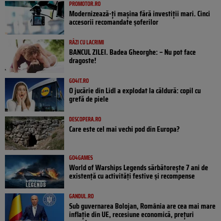
PROMOTOR.RO
Modernizează-ți mașina fără investiții mari. Cinci
accesorii recomandate șoferilor
RÂZI CU LACRIMI
BANCUL ZILEI. Badea Gheorghe: – Nu pot face
dragoste!
GO4IT.RO
O jucărie din Lidl a explodat la căldură: copil cu
grefă de piele
DESCOPERA.RO
Care este cel mai vechi pod din Europa?
GO4GAMES
World of Warships Legends sărbătorește 7 ani de
existență cu activități festive și recompense
GANDUL.RO
Sub guvernarea Bolojan, România are cea mai mare
inflație din UE, recesiune economică, prețuri