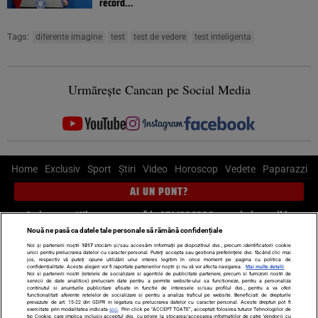
record...
Tags:
diferente imagine
test
test de vedere
test inteligenta
Urmărește Cancan pe Social Media
Home
Exclusiv
Sport
Știri
Video
Horoscop
Vedete
Paparazzi
AI UN PONT?
Scrie-ne pe Whatsapp
, sună la 0741226226 sau trimite mail la
pont@cancan.ro
Nouă ne pasă ca datele tale personale să rămână confidențiale
Noi și partenerii noștri
1017
stocăm și/sau accesăm informații pe dispozitivul dvs., precum identificatorii cookie
unici pentru prelucrarea datelor cu caracter personal. Puteți accepta sau gestiona preferințele dvs. făcând clic mai
Știri interne
Știri externe
Politică
jos, respectiv vă puteți opune utilizării unui interes legitim în orice moment pe pagina cu politica de
confidențialitate. Aceste alegeri vor fi raportate partenerilor noștri și nu vă vor afecta navigarea.
Mai multe detalii
Noi si partenerii nostri (retelele de socializare si agentiile de publicitate partenere, precum si furnizorii nostri de
servicii de date analitice) prelucram date pentru a permite website-ului sa functioneze, pentru a personaliza
Ultimele stiri
Diete
Insula Iubirii
Dictionar de vise
LIFE STYLE
continutul si anunturile publicitare afisate in functie de interesele si/sau profilul dvs., pentru a va oferi
functionalitati aferente retelelor de socializare si pentru a analiza traficul pe website. Beneficiati de drepturile
Horoscop
prevazute de art. 15-22 din GDPR in legatura cu prelucrarea datelor cu caracter personal. Aceste drepturi pot fi
exercitate prin modalitatea indicata
aici
. Prin click pe “ACCEPT TOATE”, acceptati folosirea tuturor Tehnologiilor de
tip Cookie, care implica inclusiv acceptul dvs. cu privire la stocarea/accesarea informatiilor de catre Vendor-ii cu