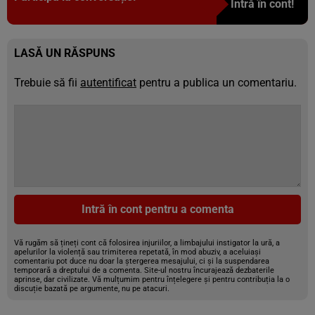
Intră în cont!
LASĂ UN RĂSPUNS
Trebuie să fii
autentificat
pentru a publica un comentariu.
Intră în cont pentru a comenta
Vă rugăm să țineți cont că folosirea injuriilor, a limbajului instigator la ură, a
apelurilor la violență sau trimiterea repetată, în mod abuziv, a aceluiași
comentariu pot duce nu doar la ștergerea mesajului, ci și la suspendarea
temporară a dreptului de a comenta. Site-ul nostru încurajează dezbaterile
aprinse, dar civilizate. Vă mulțumim pentru înțelegere și pentru contribuția la o
discuție bazată pe argumente, nu pe atacuri.