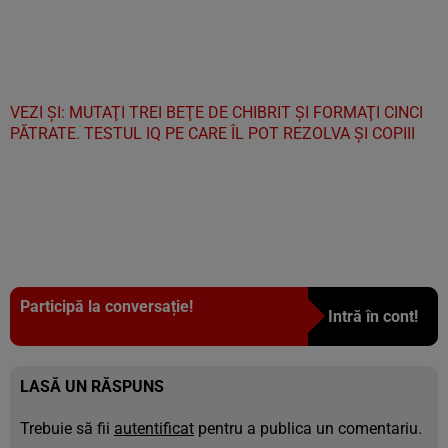
VEZI ȘI: MUTAŢI TREI BEŢE DE CHIBRIT ŞI FORMAŢI CINCI
PĂTRATE. TESTUL IQ PE CARE ÎL POT REZOLVA ŞI COPIII
Participă la conversație!
Intră în cont!
LASĂ UN RĂSPUNS
Trebuie să fii
autentificat
pentru a publica un comentariu.