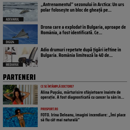
„Antrenamentul” sezonului în Arctica: Un urs
polar folosește un bloc de gheață pe...
ADEVARUL
Drona care a explodat în Bulgaria, aproape de
România, a fost identificată. Ce...
DIGI24
Adio drumuri repetate după țigări ieftine în
Bulgaria. România limitează la 40 de...
MEDIAFAX
PARTENERI
CE SE ÎNTÂMPLĂ DOCTORE?
Alina Pușcău, mărturisire sfâșietoare înainte de
operație. A fost diagnosticată cu cancer la sân în...
PROSPORT.RO
FOTO. Irina Deleanu, imagini incendiare: „Îmi place
să fiu cât mai naturală”