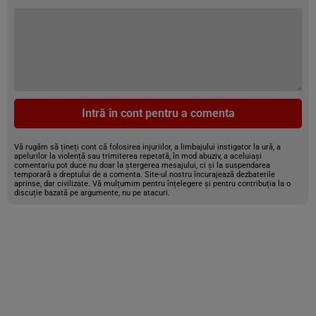
Intră în cont pentru a comenta
Vă rugăm să țineți cont că folosirea injuriilor, a limbajului instigator la ură, a
apelurilor la violență sau trimiterea repetată, în mod abuziv, a aceluiași
comentariu pot duce nu doar la ștergerea mesajului, ci și la suspendarea
temporară a dreptului de a comenta. Site-ul nostru încurajează dezbaterile
aprinse, dar civilizate. Vă mulțumim pentru înțelegere și pentru contribuția la o
discuție bazată pe argumente, nu pe atacuri.