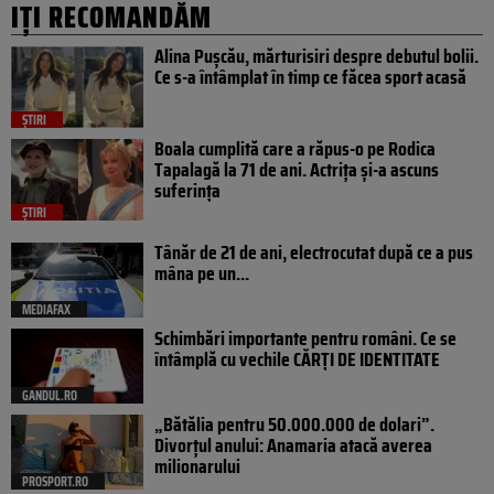
IȚI RECOMANDĂM
Alina Pușcău, mărturisiri despre debutul bolii.
Ce s-a întâmplat în timp ce făcea sport acasă
ȘTIRI
Boala cumplită care a răpus-o pe Rodica
Tapalagă la 71 de ani. Actrița și-a ascuns
suferința
ȘTIRI
Tânăr de 21 de ani, electrocutat după ce a pus
mâna pe un...
MEDIAFAX
Schimbări importante pentru români. Ce se
întâmplă cu vechile CĂRȚI DE IDENTITATE
GANDUL.RO
„Bătălia pentru 50.000.000 de dolari”.
Divorțul anului: Anamaria atacă averea
milionarului
PROSPORT.RO