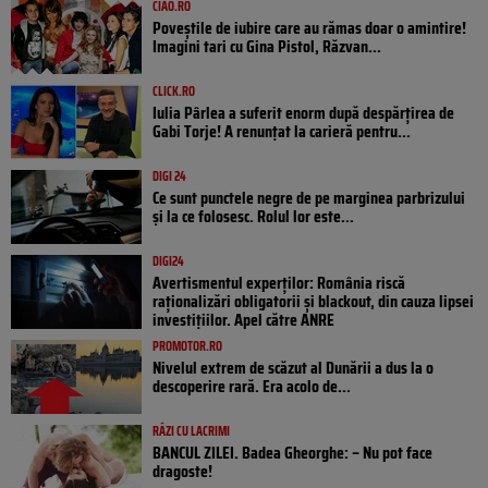
CIAO.RO
Poveştile de iubire care au rămas doar o amintire!
Imagini tari cu Gina Pistol, Răzvan...
CLICK.RO
Iulia Pârlea a suferit enorm după despărțirea de
Gabi Torje! A renunțat la carieră pentru...
DIGI 24
Ce sunt punctele negre de pe marginea parbrizului
și la ce folosesc. Rolul lor este...
DIGI24
Avertismentul experților: România riscă
raționalizări obligatorii și blackout, din cauza lipsei
investițiilor. Apel către ANRE
PROMOTOR.RO
Nivelul extrem de scăzut al Dunării a dus la o
descoperire rară. Era acolo de...
RÂZI CU LACRIMI
BANCUL ZILEI. Badea Gheorghe: – Nu pot face
dragoste!