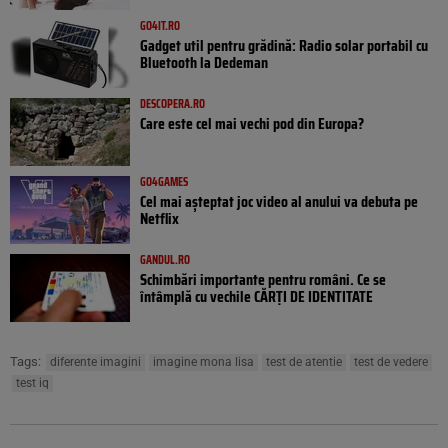
GO4IT.RO
Gadget util pentru grădină: Radio solar portabil cu
Bluetooth la Dedeman
DESCOPERA.RO
Care este cel mai vechi pod din Europa?
GO4GAMES
Cel mai așteptat joc video al anului va debuta pe
Netflix
GANDUL.RO
Schimbări importante pentru români. Ce se
întâmplă cu vechile CĂRȚI DE IDENTITATE
Tags:
diferente imagini
imagine mona lisa
test de atentie
test de vedere
test iq