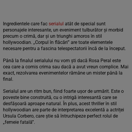
Ingredientele care fac
serialul
atât de special sunt
personajele interesante, un eveniment tulburător și morbid
precum o crimă, dar și un triunghi amoros în stil
hollywoodian. „Corpul în flăcări” are toate elementele
necesare pentru a fascina telespectatorii încă de la început.
Până la finalul serialului nu vom ști dacă Rosa Peral este
cea care a comis crima sau dacă a avut vreun complice. Mai
exact, rezolvarea evenimentelor rămâne un mister până la
final.
Serialul are un ritm bun, fiind foarte ușor de urmărit. Este o
poveste bine construită, cu o intrigă interesantă care se
desfășoară aproape natural. În plus, acest thriller în stil
hollywoodian are parte de interpretarea excelentă a actriței
Ursula Corbero, care știe să întruchipeze perfect rolul de
„femeie fatală”.