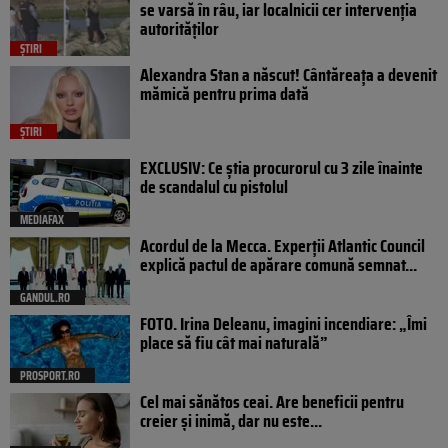
se varsă în râu, iar localnicii cer intervenția
autorităților
ȘTIRI
Alexandra Stan a născut! Cântăreața a devenit
mămică pentru prima dată
ȘTIRI
EXCLUSIV: Ce știa procurorul cu 3 zile înainte
de scandalul cu pistolul
MEDIAFAX
Acordul de la Mecca. Experții Atlantic Council
explică pactul de apărare comună semnat...
GANDUL.RO
FOTO. Irina Deleanu, imagini incendiare: „Îmi
place să fiu cât mai naturală”
PROSPORT.RO
Cel mai sănătos ceai. Are beneficii pentru
creier și inimă, dar nu este...