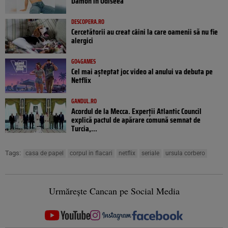
Damon în Odiseea
DESCOPERA.RO
Cercetătorii au creat câini la care oamenii să nu fie
alergici
GO4GAMES
Cel mai așteptat joc video al anului va debuta pe
Netflix
GANDUL.RO
Acordul de la Mecca. Experții Atlantic Council
explică pactul de apărare comună semnat de
Turcia,...
Tags:
casa de papel
corpul in flacari
netflix
seriale
ursula corbero
Urmărește Cancan pe Social Media