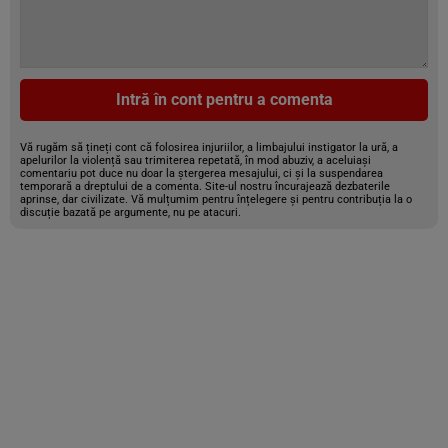
Intră în cont pentru a comenta
Vă rugăm să țineți cont că folosirea injuriilor, a limbajului instigator la ură, a
apelurilor la violență sau trimiterea repetată, în mod abuziv, a aceluiași
comentariu pot duce nu doar la ștergerea mesajului, ci și la suspendarea
temporară a dreptului de a comenta. Site-ul nostru încurajează dezbaterile
aprinse, dar civilizate. Vă mulțumim pentru înțelegere și pentru contribuția la o
discuție bazată pe argumente, nu pe atacuri.