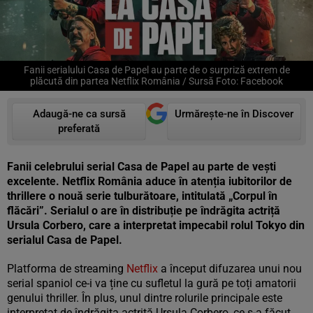
Fanii serialului Casa de Papel au parte de o surpriză extrem de
plăcută din partea Netflix România / Sursă Foto: Facebook
Adaugă-ne ca sursă
Urmărește-ne în Discover
preferată
Fanii celebrului serial Casa de Papel au parte de vești
excelente. Netflix România aduce în atenția iubitorilor de
thrillere o nouă serie tulburătoare, intitulată „Corpul în
flăcări”. Serialul o are în distribuție pe îndrăgita actriță
Ursula Corbero, care a interpretat impecabil rolul Tokyo din
serialul Casa de Papel.
Platforma de streaming
Netflix
a început difuzarea unui nou
serial spaniol ce-i va ține cu sufletul la gură pe toți amatorii
genului thriller. În plus, unul dintre rolurile principale este
interpretat de îndrăgita actriță Ursula Corbero, ce s-a făcut