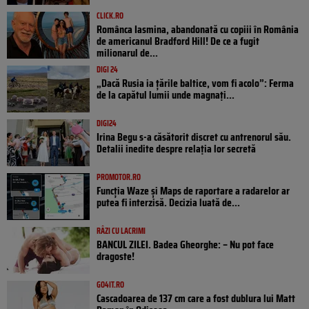
CLICK.RO
Românca Iasmina, abandonată cu copiii în România
de americanul Bradford Hill! De ce a fugit
milionarul de...
DIGI 24
„Dacă Rusia ia țările baltice, vom fi acolo”: Ferma
de la capătul lumii unde magnați...
DIGI24
Irina Begu s-a căsătorit discret cu antrenorul său.
Detalii inedite despre relația lor secretă
PROMOTOR.RO
Funcția Waze și Maps de raportare a radarelor ar
putea fi interzisă. Decizia luată de...
RÂZI CU LACRIMI
BANCUL ZILEI. Badea Gheorghe: – Nu pot face
dragoste!
GO4IT.RO
Cascadoarea de 137 cm care a fost dublura lui Matt