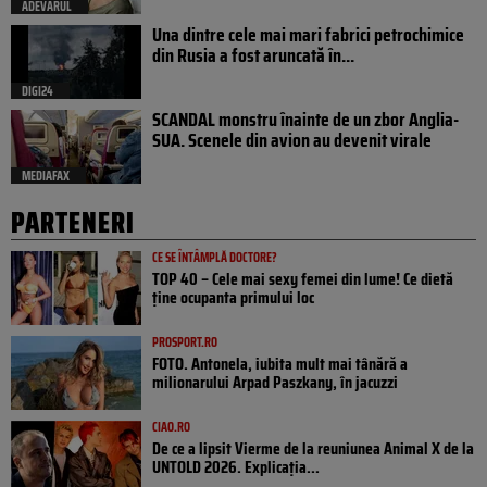
ADEVARUL
Una dintre cele mai mari fabrici petrochimice
din Rusia a fost aruncată în...
DIGI24
SCANDAL monstru înainte de un zbor Anglia-
SUA. Scenele din avion au devenit virale
MEDIAFAX
PARTENERI
CE SE ÎNTÂMPLĂ DOCTORE?
TOP 40 – Cele mai sexy femei din lume! Ce dietă
ține ocupanta primului loc
PROSPORT.RO
FOTO. Antonela, iubita mult mai tânără a
milionarului Arpad Paszkany, în jacuzzi
CIAO.RO
De ce a lipsit Vierme de la reuniunea Animal X de la
UNTOLD 2026. Explicația...