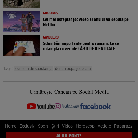
GO4GAMES
Cel mai așteptat joc video al anului va debuta pe
Netflix
GANDUL.RO
Schimbări importante pentru români. Ce se
întâmplă cu vechile CĂRȚI DE IDENTITATE
Tags:
consum de substanțe
dorian popa.judecată
Urmărește Cancan pe Social Media
Home
Exclusiv
Sport
Știri
Video
Horoscop
Vedete
Paparazzi
AI UN PONT?