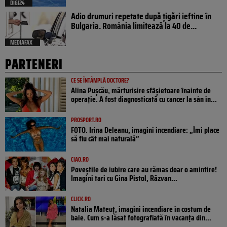
DIGI24
Adio drumuri repetate după țigări ieftine în
Bulgaria. România limitează la 40 de...
MEDIAFAX
PARTENERI
CE SE ÎNTÂMPLĂ DOCTORE?
Alina Pușcău, mărturisire sfâșietoare înainte de
operație. A fost diagnosticată cu cancer la sân în...
PROSPORT.RO
FOTO. Irina Deleanu, imagini incendiare: „Îmi place
să fiu cât mai naturală”
CIAO.RO
Poveştile de iubire care au rămas doar o amintire!
Imagini tari cu Gina Pistol, Răzvan...
CLICK.RO
Natalia Mateuț, imagini incendiare în costum de
baie. Cum s-a lăsat fotografiată în vacanța din...