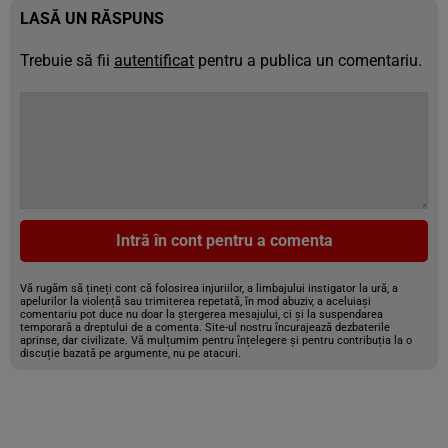
LASĂ UN RĂSPUNS
Trebuie să fii
autentificat
pentru a publica un comentariu.
Intră în cont pentru a comenta
Vă rugăm să țineți cont că folosirea injuriilor, a limbajului instigator la ură, a
apelurilor la violență sau trimiterea repetată, în mod abuziv, a aceluiași
comentariu pot duce nu doar la ștergerea mesajului, ci și la suspendarea
temporară a dreptului de a comenta. Site-ul nostru încurajează dezbaterile
aprinse, dar civilizate. Vă mulțumim pentru înțelegere și pentru contribuția la o
discuție bazată pe argumente, nu pe atacuri.