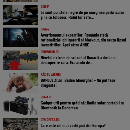
DIGI 24
Ce sunt punctele negre de pe marginea parbrizului
și la ce folosesc. Rolul lor este...
DIGI24
Avertismentul experților: România riscă
raționalizări obligatorii și blackout, din cauza lipsei
investițiilor. Apel către ANRE
PROMOTOR.RO
Nivelul extrem de scăzut al Dunării a dus la o
descoperire rară. Era acolo de...
RÂZI CU LACRIMI
BANCUL ZILEI. Badea Gheorghe: – Nu pot face
dragoste!
GO4IT.RO
Gadget util pentru grădină: Radio solar portabil cu
Bluetooth la Dedeman
DESCOPERA.RO
Care este cel mai vechi pod din Europa?