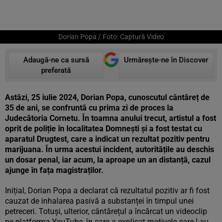
Dorian Popa / Foto: Captură Video
Adaugă-ne ca sursă
Urmărește-ne în Discover
preferată
Astăzi, 25 iulie 2024, Dorian Popa, cunoscutul cântăreț de
35 de ani, se confruntă cu prima zi de proces la
Judecătoria Cornetu. În toamna anului trecut, artistul a fost
oprit de poliție în localitatea Domnești și a fost testat cu
aparatul Drugtest, care a indicat un rezultat pozitiv pentru
marijuana. În urma acestui incident, autoritățile au deschis
un dosar penal, iar acum, la aproape un an distanță, cazul
ajunge în fața magistraților.
Inițial, Dorian Popa a declarat că rezultatul pozitiv ar fi fost
cauzat de inhalarea pasivă a substanței în timpul unei
petreceri. Totuși, ulterior, cântărețul a încărcat un videoclip
pe platforma YouTube, în care a explicat motivele care l-au