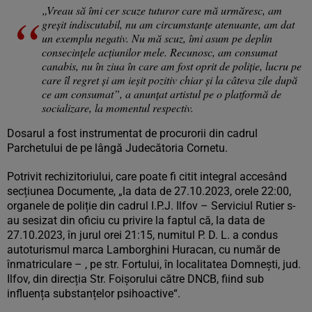
„Vreau să îmi cer scuze tuturor care mă urmăresc, am
greșit indiscutabil, nu am circumstanțe atenuante, am dat
un exemplu negativ. Nu mă scuz, îmi asum pe deplin
consecințele acțiunilor mele. Recunosc, am consumat
canabis, nu în ziua în care am fost oprit de poliție, lucru pe
care îl regret și am ieșit pozitiv chiar și la câteva zile după
ce am consumat”, a anunțat artistul pe o platformă de
socializare, la momentul respectiv.
Dosarul a fost instrumentat de procurorii din cadrul
Parchetului de pe lângă Judecătoria Cornetu.
Potrivit rechizitoriului, care poate fi citit integral accesând
secțiunea Documente, „la data de 27.10.2023, orele 22:00,
organele de poliție din cadrul I.P.J. Ilfov – Serviciul Rutier s-
au sesizat din oficiu cu privire la faptul că, la data de
27.10.2023, în jurul orei 21:15, numitul P. D. L. a condus
autoturismul marca Lamborghini Huracan, cu număr de
înmatriculare – , pe str. Fortului, în localitatea Domnești, jud.
Ilfov, din direcția Str. Foișorului către DNCB, fiind sub
influența substanțelor psihoactive“.