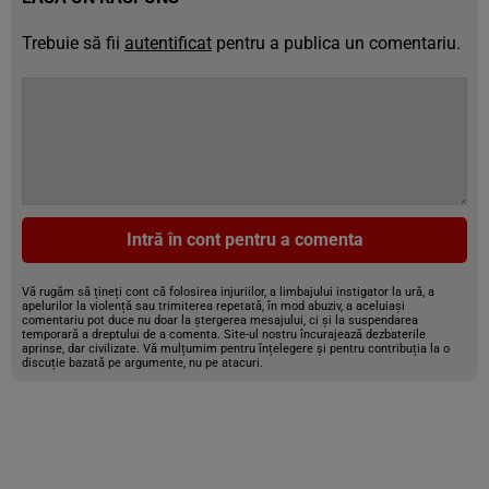
Trebuie să fii
autentificat
pentru a publica un comentariu.
Intră în cont pentru a comenta
Vă rugăm să țineți cont că folosirea injuriilor, a limbajului instigator la ură, a
apelurilor la violență sau trimiterea repetată, în mod abuziv, a aceluiași
comentariu pot duce nu doar la ștergerea mesajului, ci și la suspendarea
temporară a dreptului de a comenta. Site-ul nostru încurajează dezbaterile
aprinse, dar civilizate. Vă mulțumim pentru înțelegere și pentru contribuția la o
discuție bazată pe argumente, nu pe atacuri.