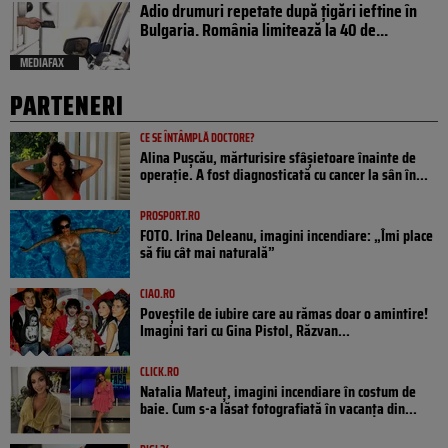
Adio drumuri repetate după țigări ieftine în
Bulgaria. România limitează la 40 de...
MEDIAFAX
PARTENERI
CE SE ÎNTÂMPLĂ DOCTORE?
Alina Pușcău, mărturisire sfâșietoare înainte de
operație. A fost diagnosticată cu cancer la sân în...
PROSPORT.RO
FOTO. Irina Deleanu, imagini incendiare: „Îmi place
să fiu cât mai naturală”
CIAO.RO
Poveştile de iubire care au rămas doar o amintire!
Imagini tari cu Gina Pistol, Răzvan...
CLICK.RO
Natalia Mateuț, imagini incendiare în costum de
baie. Cum s-a lăsat fotografiată în vacanța din...