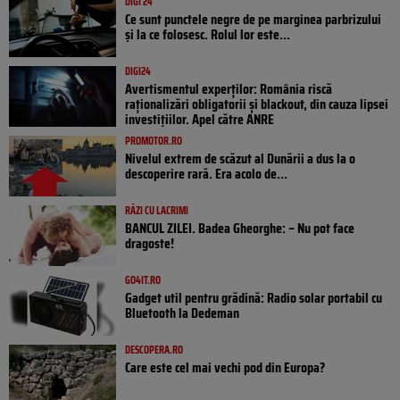
DIGI 24
Ce sunt punctele negre de pe marginea parbrizului
și la ce folosesc. Rolul lor este...
DIGI24
Avertismentul experților: România riscă
raționalizări obligatorii și blackout, din cauza lipsei
investițiilor. Apel către ANRE
PROMOTOR.RO
Nivelul extrem de scăzut al Dunării a dus la o
descoperire rară. Era acolo de...
RÂZI CU LACRIMI
BANCUL ZILEI. Badea Gheorghe: – Nu pot face
dragoste!
GO4IT.RO
Gadget util pentru grădină: Radio solar portabil cu
Bluetooth la Dedeman
DESCOPERA.RO
Care este cel mai vechi pod din Europa?