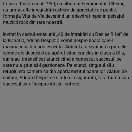
trupei a fost în anul 1999, cu albumul Fenomental. Ulterior,
au urmat alte înregistrări extrem de apreciate de public,
formația Vița de Vie devenind un adevărat reper în peisajul
muzicii rock din țara noastră.
Invitat în cadrul emisiunii „40 de întrebări cu Denise Rifai” de
la Kanal D, Adrian Despot a vorbit despre boala care-l
macină încă din adolescență. Artistul a dezvăluit că primele
semne ale depresiei au apărut când era elev în clasa a IX-a,
dar s-au intensificat atunci când a cunoscut succesul, pe
care nu a știut să-l gestioneze. Pe atunci, singurul său
refugiu era camera sa din apartamentul părinților. Alături de
chitară, Adrian Despot se simțea în siguranță, fără faima sau
succesul care începuseră să-l sufoce.