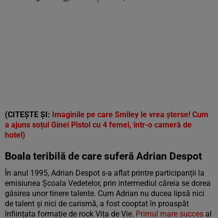
(CITEȘTE ȘI:
Imaginile pe care Smiley le vrea șterse! Cum
a ajuns soțul Ginei Pistol cu 4 femei, într-o cameră de
hotel
)
Boala teribilă de care suferă Adrian Despot
În anul 1995, Adrian Despot s-a aflat printre participanții la
emisiunea Școala Vedetelor, prin intermediul căreia se dorea
găsirea unor tinere talente. Cum Adrian nu ducea lipsă nici
de talent și nici de carismă, a fost cooptat în proaspăt
înființata formație de rock Vița de Vie.
Primul mare succes
al