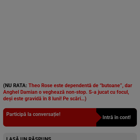
(NU RATA:
Theo Rose este dependentă de “butoane”, dar
Anghel Damian o veghează non-stop. S-a jucat cu focul,
deși este gravidă în 8 luni! Pe scări…
)
Participă la conversație!
Intră în cont!
LASĂ UN RĂSPUNS