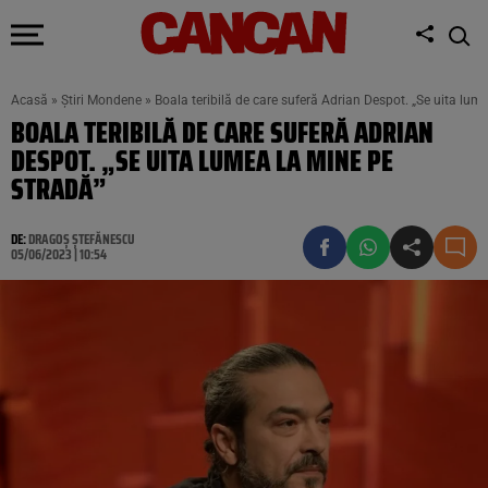
Acasă
»
Știri Mondene
»
Boala teribilă de care suferă Adrian Despot. „Se uita lum
BOALA TERIBILĂ DE CARE SUFERĂ ADRIAN
DESPOT. „SE UITA LUMEA LA MINE PE
STRADĂ”
DE:
DRAGOȘ ȘTEFĂNESCU
05/06/2023 | 10:54