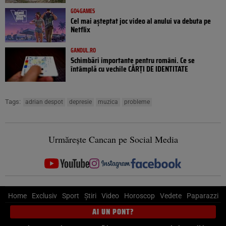
GO4GAMES
Cel mai așteptat joc video al anului va debuta pe
Netflix
GANDUL.RO
Schimbări importante pentru români. Ce se
întâmplă cu vechile CĂRȚI DE IDENTITATE
Tags:
adrian despot
depresie
muzica
probleme
Urmărește Cancan pe Social Media
Home
Exclusiv
Sport
Știri
Video
Horoscop
Vedete
Paparazzi
AI UN PONT?