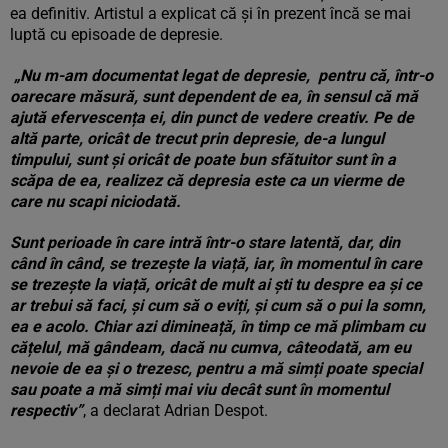
ea definitiv. Artistul a explicat că și în prezent încă se mai
luptă cu episoade de depresie.
„Nu m-am documentat legat de depresie, pentru că, într-o
oarecare măsură, sunt dependent de ea, în sensul că mă
ajută efervescența ei, din punct de vedere creativ. Pe de
altă parte, oricât de trecut prin depresie, de-a lungul
timpului, sunt și oricât de poate bun sfătuitor sunt în a
scăpa de ea, realizez că depresia este ca un vierme de
care nu scapi niciodată.
Sunt perioade în care intră într-o stare latentă, dar, din
când în când, se trezește la viață, iar, în momentul în care
se trezește la viață, oricât de mult ai ști tu despre ea și ce
ar trebui să faci, și cum să o eviți, și cum să o pui la somn,
ea e acolo. Chiar azi dimineață, în timp ce mă plimbam cu
cățelul, mă gândeam, dacă nu cumva, câteodată, am eu
nevoie de ea și o trezesc, pentru a mă simți poate special
sau poate a mă simți mai viu decât sunt în momentul
respectiv”
, a declarat Adrian Despot.