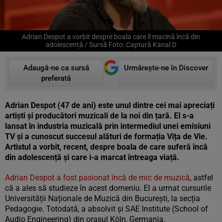
Adrian Despot a vorbit despre boala care îl macină încă din
adolescență / Sursă Foto: Captură Kanal D
Adaugă-ne ca sursă
Urmărește-ne în Discover
preferată
Adrian Despot (47 de ani) este unul dintre cei mai apreciați
artiști și producători muzicali de la noi din țară. El s-a
lansat în industria muzicală prin intermediul unei emisiuni
TV și a cunoscut succesul alături de formația Vița de Vie.
Artistul a vorbit, recent, despre boala de care suferă încă
din adolescență și care i-a marcat întreaga viață.
Adrian Despot a fost pasionat încă de mic de muzică
, astfel
că a ales să studieze în acest domeniu. El a urmat cursurile
Universității Naționale de Muzică din București, la secția
Pedagogie. Totodată, a absolvit și SAE Institute (School of
Audio Engineering) din orașul Köln, Germania.