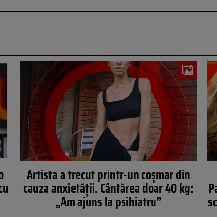
o
Artista a trecut printr-un coșmar din
cu
cauza anxietății. Cântărea doar 40 kg:
P
„Am ajuns la psihiatru”
sc