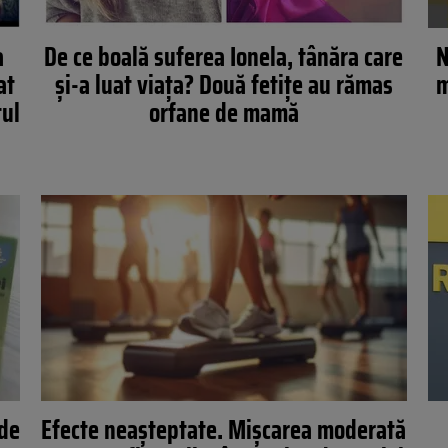
a
De ce boală suferea Ionela, tânăra care
N
at
și-a luat viața? Două fetițe au rămas
m
tul
orfane de mamă
 de
Efecte neașteptate. Mișcarea moderată