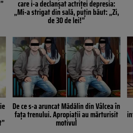
l”
care i-a declanșat actriței depresia:
„Mi-a strigat din sală, puțin băut: „Zi,
de 30 de lei!”
ie
De ce s-a aruncat Mădălin din Vâlcea în
fața trenului. Apropiații au mărturisit
in
t”
motivul