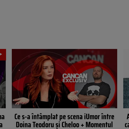
ma
Ce s-a întâmplat pe scena iUmor între
a
Doina Teodoru și Cheloo + Momentul
c