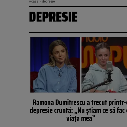
Acasă
»
depresie
DEPRESIE
Ramona Dumitrescu a trecut printr-
depresie cruntă: „Nu știam ce să fac 
viața mea”