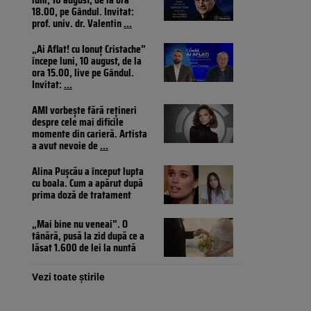
18.00, pe Gândul. Invitat:
prof. univ. dr. Valentin
...
„Ai Aflat! cu Ionuț Cristache”
începe luni, 10 august, de la
ora 15.00, live pe Gândul.
Invitat:
...
AMI vorbește fără rețineri
despre cele mai dificile
momente din carieră. Artista
a avut nevoie de
...
Alina Pușcău a început lupta
cu boala. Cum a apărut după
prima doză de tratament
„Mai bine nu veneai”. O
tânără, pusă la zid după ce a
lăsat 1.600 de lei la nuntă
Vezi toate știrile