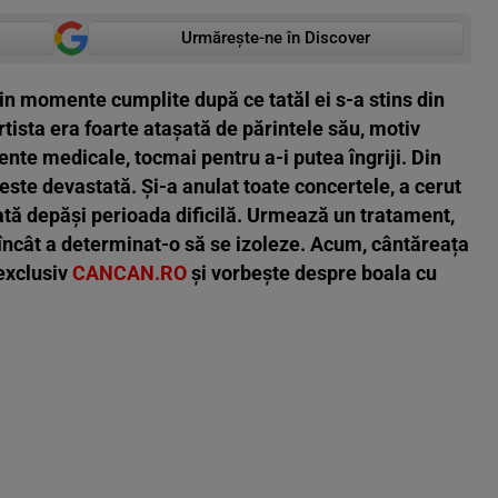
Urmărește-ne în Discover
rin momente cumplite după ce tatăl ei s-a stins din
tista era foarte atașată de părintele său, motiv
ente medicale, tocmai pentru a-i putea îngriji. Din
a este devastată. Și-a anulat toate concertele, a
cerut
oată depăși perioada dificilă. Urmează un tratament,
 încât a determinat-o să se izoleze. Acum, cântăreața
 exclusiv
CANCAN.RO
și vorbește despre boala cu