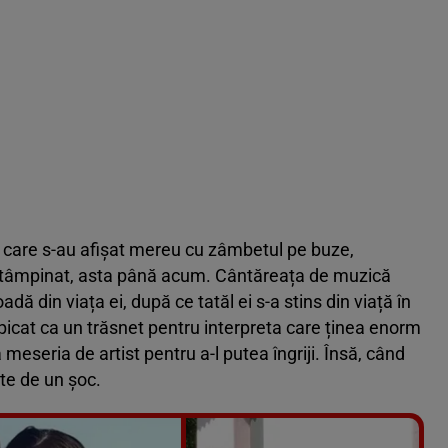
le care s-au afișat mereu cu zâmbetul pe buze,
 întâmpinat, asta până acum. Cântăreața de muzică
dă din viața ei, după ce tatăl ei s-a stins din viață în
picat ca un trăsnet pentru interpreta care ținea enorm
 meseria de artist pentru a-l putea îngriji. Însă, când
rte de un șoc.