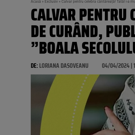
Acasă
»
Exclusiv
»
Calvar pentru celebra cântăreață! Tatăl i-a mur
CALVAR PENTRU 
DE CURÂND, PUBL
”BOALA SECOLUL
DE:
LORIANA DASOVEANU
04/04/2024 | 