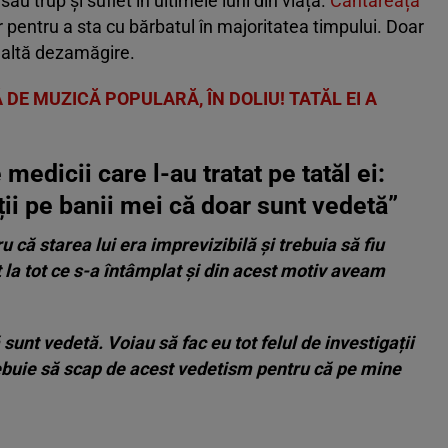
 său trup și suflet în ultimele luni din viață.
Cântăreața
 pentru a sta cu bărbatul în majoritatea timpului. Doar
o altă dezamăgire.
DE MUZICĂ POPULARĂ, ÎN DOLIU! TATĂL EI A
edicii care l-au tratat pe tatăl ei:
ții pe banii mei că doar sunt vedetă”
că starea lui era imprevizibilă și trebuia să fiu
nț la tot ce s-a întâmplat și din acest motiv aveam
 sunt vedetă. Voiau să fac eu tot felul de investigații
ebuie să scap de acest vedetism pentru că pe mine