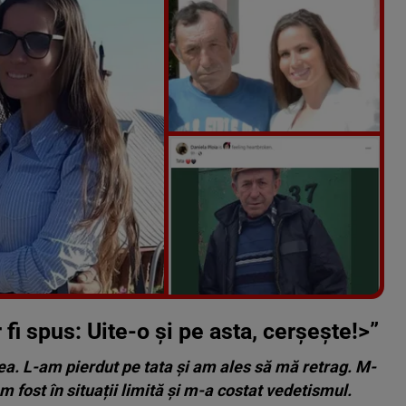
Vezi galeria foto
5 poze
 fi spus:
Uite-o și pe asta, cerșește!
>”
ea. L-am pierdut pe tata și am ales să mă retrag. M-
 fost în situații limită și m-a costat vedetismul.