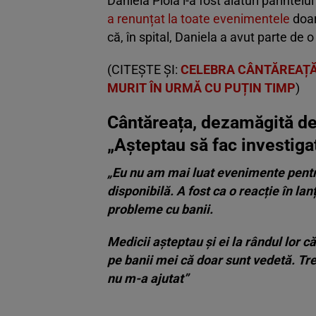
Daniela Ploia i-a fost alături părintelui
a renunțat la toate evenimentele
doar
că, în spital, Daniela a avut parte de 
(CITEȘTE ȘI:
CELEBRA CÂNTĂREAȚĂ 
MURIT ÎN URMĂ CU PUȚIN TIMP
)
Cântăreața, dezamăgită de m
„Așteptau să fac investiga
„Eu nu am mai luat evenimente pentru 
disponibilă. A fost ca o reacție în la
probleme cu banii.
Medicii așteptau și ei la rândul lor că
pe banii mei că doar sunt vedetă. Tr
nu m-a ajutat”