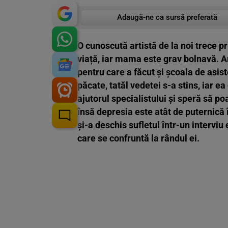
Adaugă-ne ca sursă preferată
O cunoscută artistă de la noi trece p
viață, iar mama este grav bolnavă. Ar
pentru care a făcut și școala de asist
păcate, tatăl vedetei s-a stins, iar e
ajutorul specialistului și speră să p
însă depresia este atât de puternică
și-a deschis sufletul într-un interviu
care se confruntă la rândul ei.