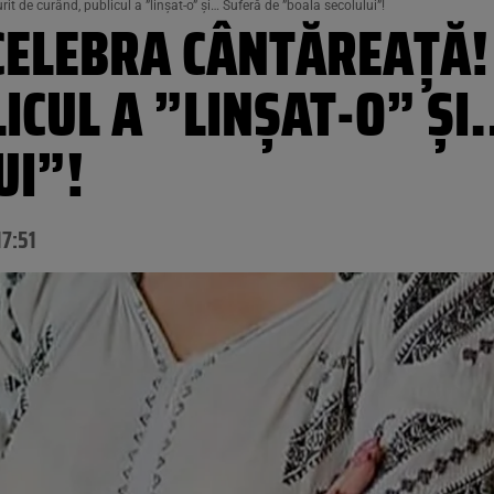
it de curând, publicul a ”linșat-o” și… Suferă de ”boala secolului”!
CELEBRA CÂNTĂREAȚĂ! 
ICUL A ”LINȘAT-O” ȘI
UI”!
17:51