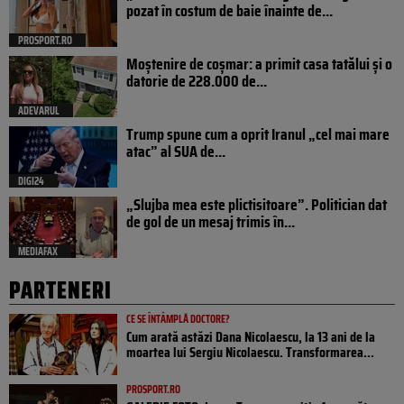
pozat în costum de baie înainte de...
PROSPORT.RO
Moștenire de coșmar: a primit casa tatălui și o
datorie de 228.000 de...
ADEVARUL
Trump spune cum a oprit Iranul „cel mai mare
atac” al SUA de...
DIGI24
„Slujba mea este plictisitoare”. Politician dat
de gol de un mesaj trimis în...
MEDIAFAX
PARTENERI
CE SE ÎNTÂMPLĂ DOCTORE?
Cum arată astăzi Dana Nicolaescu, la 13 ani de la
moartea lui Sergiu Nicolaescu. Transformarea...
PROSPORT.RO