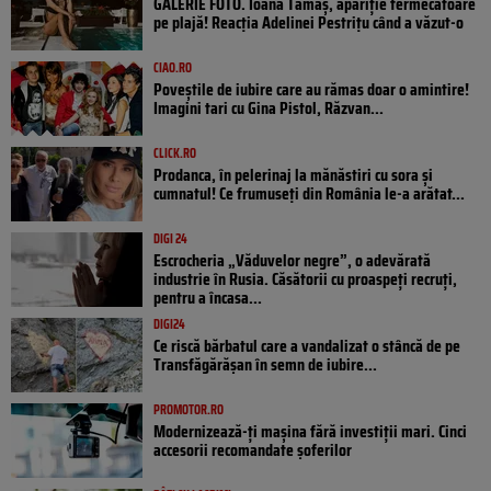
GALERIE FOTO. Ioana Tamaş, apariție fermecătoare
pe plajă! Reacția Adelinei Pestrițu când a văzut-o
CIAO.RO
Poveştile de iubire care au rămas doar o amintire!
Imagini tari cu Gina Pistol, Răzvan...
CLICK.RO
Prodanca, în pelerinaj la mănăstiri cu sora și
cumnatul! Ce frumuseți din România le-a arătat...
DIGI 24
Escrocheria „Văduvelor negre”, o adevărată
industrie în Rusia. Căsătorii cu proaspeți recruți,
pentru a încasa...
DIGI24
Ce riscă bărbatul care a vandalizat o stâncă de pe
Transfăgărășan în semn de iubire...
PROMOTOR.RO
Modernizează-ți mașina fără investiții mari. Cinci
accesorii recomandate șoferilor