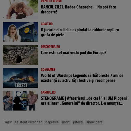
RÂZI CU LACRIMI
BANCUL ZILEI. Badea Gheorghe: – Nu pot face
dragoste!
GO4IT.RO
O jucărie din Lidl a explodat la căldură: copil cu
grefă de piele
DESCOPERA.RO
Care este cel mai vechi pod din Europa?
GO4GAMES
World of Warships Legends sărbătorește 7 ani de
existență cu activități festive și recompense
GANDUL.RO
STENOGRAME | Afaceristul „de casă” al UM Plopeni
era alintat „Generalul” de director. L-a anunțat...
Tags:
asistent veterinar
depresie
mort
pitesti
sinucidere