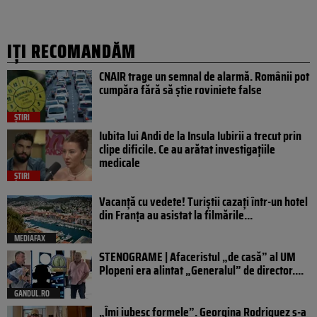
IȚI RECOMANDĂM
CNAIR trage un semnal de alarmă. Românii pot
cumpăra fără să știe roviniete false
ȘTIRI
Iubita lui Andi de la Insula Iubirii a trecut prin
clipe dificile. Ce au arătat investigațiile
medicale
ȘTIRI
Vacanță cu vedete! Turiștii cazați într-un hotel
din Franța au asistat la filmările...
MEDIAFAX
STENOGRAME | Afaceristul „de casă” al UM
Plopeni era alintat „Generalul” de director....
GANDUL.RO
„Îmi iubesc formele”. Georgina Rodriguez s-a