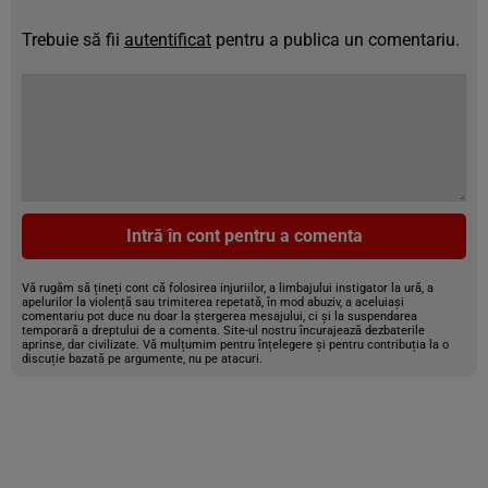
Trebuie să fii
autentificat
pentru a publica un comentariu.
Intră în cont pentru a comenta
Vă rugăm să țineți cont că folosirea injuriilor, a limbajului instigator la ură, a
apelurilor la violență sau trimiterea repetată, în mod abuziv, a aceluiași
comentariu pot duce nu doar la ștergerea mesajului, ci și la suspendarea
temporară a dreptului de a comenta. Site-ul nostru încurajează dezbaterile
aprinse, dar civilizate. Vă mulțumim pentru înțelegere și pentru contribuția la o
discuție bazată pe argumente, nu pe atacuri.