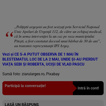
„Polițiștii argeșeni au fost sesizați prin Serviciul Național
Unic Apeluri de Urgență 112, de către un echipaj medical,
că în urma intervenției la un caz pe raza municipiului
Pitești, a fost constatat decesul unui bărbat de 30 de ani”,
au transmis reprezentanţii IPJ Argeş.
Vezi și
CE S-A PUTUT OBSERVA DE 1 MAI ÎN
BLESTEMATUL LOC DE LA 2 MAI, UNDE ȘI-AU PIERDUT
VIAȚA SEBI ȘI ROBERTA, UCIȘI DE VLAD PASCU
Sursă foto: ziarularges.ro, Pixabay
Participă la conversație!
Intră în cont!
LASĂ UN RĂSPUNS