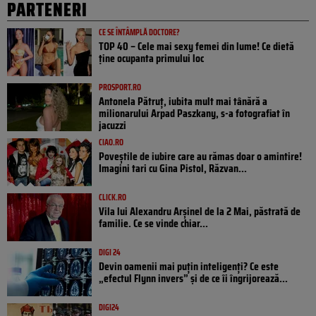
PARTENERI
CE SE ÎNTÂMPLĂ DOCTORE?
TOP 40 – Cele mai sexy femei din lume! Ce dietă
ține ocupanta primului loc
PROSPORT.RO
Antonela Pătruț, iubita mult mai tânără a
milionarului Arpad Paszkany, s-a fotografiat în
jacuzzi
CIAO.RO
Poveştile de iubire care au rămas doar o amintire!
Imagini tari cu Gina Pistol, Răzvan...
CLICK.RO
Vila lui Alexandru Arșinel de la 2 Mai, păstrată de
familie. Ce se vinde chiar...
DIGI 24
Devin oamenii mai puțin inteligenți? Ce este
„efectul Flynn invers” și de ce îi îngrijorează...
DIGI24