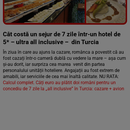
Vezi galeria foto
18 poze
Cât costă un sejur de 7 zile într-un hotel de
5* – ultra all inclusive – din Turcia
În ziua în care au ajuns la cazare, românca a povestit că au
fost cazați într-o cameră dublă cu vedere la mare – așa cum
și-au dorit, iar surpriza cea marea venit din partea
personalului unității hoteliere. Angajații au fost extrem de
amabili, iar serviciile de cea mai înaltă calitate. NU RATA:
Calcul complet. Câți euro au plătit doi români pentru un
concediu de 7 zile la „all inclusive” în Turcia: cazare + avion