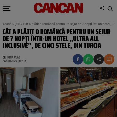
Acasă
»
Știri
»
Cât a plătit o româncă pentru un sejur de 7 nopți într-un hotel „ultra 
CÂT A PLĂTIT O ROMÂNCĂ PENTRU UN SEJUR
DE 7 NOPȚI ÎNTR-UN HOTEL „ULTRA ALL
INCLUSIVE”, DE CINCI STELE, DIN TURCIA
DE:
IRINA VLAD
24/08/2024 | 09:37