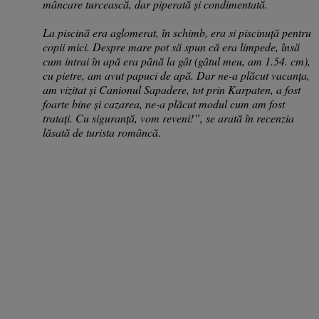
mâncare turcească, dar piperată și condimentată.
La piscină era aglomerat, în schimb, era si piscinuță pentru
copii mici. Despre mare pot să spun că era limpede, însă
cum intrai în apă era până la gât (gâtul meu, am 1.54. cm),
cu pietre, am avut papuci de apă. Dar ne-a plăcut vacanța,
am vizitat și Canionul Sapadere, tot prin Karpaten, a fost
foarte bine și cazarea, ne-a plăcut modul cum am fost
tratați. Cu siguranță, vom reveni!”, se arată în recenzia
lăsată de turista româncă.