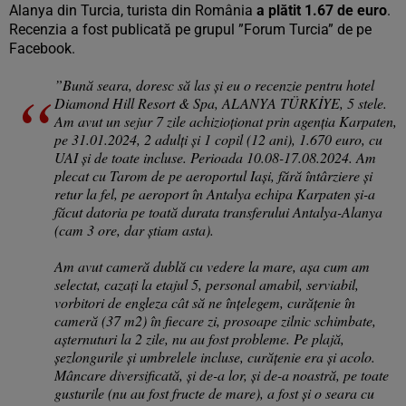
Alanya din Turcia, turista din România
a plătit 1.67 de euro
.
Recenzia a fost publicată pe grupul ”Forum Turcia” de pe
Facebook.
”Bună seara, doresc să las și eu o recenzie pentru hotel
Diamond Hill Resort & Spa, ALANYA TÜRKİYE, 5 stele.
Am avut un sejur 7 zile achizioționat prin agenția Karpaten,
pe 31.01.2024, 2 adulți și 1 copil (12 ani), 1.670 euro, cu
UAI și de toate incluse. Perioada 10.08-17.08.2024. Am
plecat cu Tarom de pe aeroportul Iași, fără întârziere și
retur la fel, pe aeroport în Antalya echipa Karpaten și-a
făcut datoria pe toată durata transferului Antalya-Alanya
(cam 3 ore, dar știam asta).
Am avut cameră dublă cu vedere la mare, așa cum am
selectat, cazați la etajul 5, personal amabil, serviabil,
vorbitori de engleza cât să ne înțelegem, curățenie în
cameră (37 m2) în fiecare zi, prosoape zilnic schimbate,
așternuturi la 2 zile, nu au fost probleme. Pe plajă,
șezlongurile și umbrelele incluse, curățenie era și acolo.
Mâncare diversificată, și de-a lor, și de-a noastră, pe toate
gusturile (nu au fost fructe de mare), a fost și o seara cu