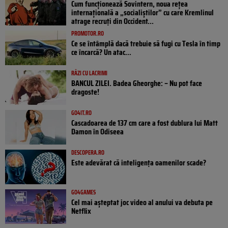
Cum funcționează Sovintern, noua rețea
internațională a „socialiștilor” cu care Kremlinul
atrage recruți din Occident...
PROMOTOR.RO
Ce se întâmplă dacă trebuie să fugi cu Tesla în timp
ce încarcă? Un atac...
RÂZI CU LACRIMI
BANCUL ZILEI. Badea Gheorghe: – Nu pot face
dragoste!
GO4IT.RO
Cascadoarea de 137 cm care a fost dublura lui Matt
Damon în Odiseea
DESCOPERA.RO
Este adevărat că inteligența oamenilor scade?
GO4GAMES
Cel mai așteptat joc video al anului va debuta pe
Netflix