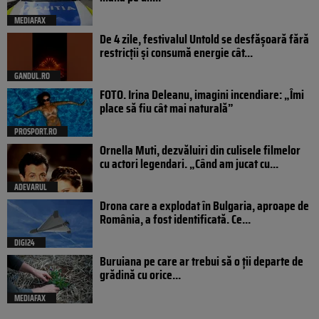
MEDIAFAX
De 4 zile, festivalul Untold se desfășoară fără
restricții și consumă energie cât...
GANDUL.RO
FOTO. Irina Deleanu, imagini incendiare: „Îmi
place să fiu cât mai naturală”
PROSPORT.RO
Ornella Muti, dezvăluiri din culisele filmelor
cu actori legendari. „Când am jucat cu...
ADEVARUL
Drona care a explodat în Bulgaria, aproape de
România, a fost identificată. Ce...
DIGI24
Buruiana pe care ar trebui să o ții departe de
grădină cu orice...
MEDIAFAX