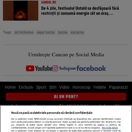
GANDUL.RO
De 4 zile, festivalul Untold se desfășoară fără
restricții și consumă energie cât un oraș....
Tags:
all inclusive
sejur turcia
turcia
vacanta
Urmărește Cancan pe Social Media
Home
Exclusiv
Sport
Știri
Video
Horoscop
Vedete
Paparazzi
AI UN PONT?
Scrie-ne pe Whatsapp
, sună la 0741226226 sau trimite mail la
pont@cancan.ro
Nouă ne pasă ca datele tale personale să rămână confidențiale
Noi și partenerii noștri
1019
stocăm și/sau accesăm informații pe dispozitivul dvs., precum identificatorii cookie
unici pentru prelucrarea datelor cu caracter personal. Puteți accepta sau gestiona preferințele dvs. făcând clic mai
Știri interne
Știri externe
Politică
jos, respectiv vă puteți opune utilizării unui interes legitim în orice moment pe pagina cu politica de
confidențialitate. Aceste alegeri vor fi raportate partenerilor noștri și nu vă vor afecta navigarea.
Mai multe detalii
Noi si partenerii nostri (retelele de socializare si agentiile de publicitate partenere, precum si furnizorii nostri de