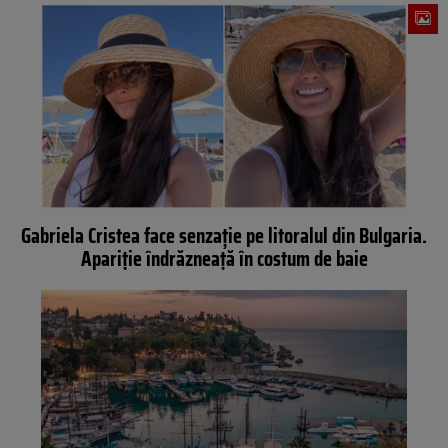
Gabriela Cristea face senzație pe litoralul din Bulgaria.
Apariție îndrăzneață în costum de baie