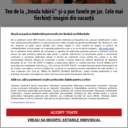
Teo de la „Insula Iubirii” și-a pus fanele pe jar. Cele mai
fierbinți imagini din vacanță
Nouă ne pasă ca datele tale personale să rămână confidențiale
Noi și partenerii noștri
1017
stocăm și/sau accesăm informații pe dispozitivul dvs., precum identificatorii cookie
unici pentru prelucrarea datelor cu caracter personal. Puteți accepta sau gestiona preferințele dvs. făcând clic mai
jos, respectiv vă puteți opune utilizării unui interes legitim în orice moment pe pagina cu politica de
confidențialitate. Aceste alegeri vor fi raportate partenerilor noștri și nu vă vor afecta navigarea.
Mai multe detalii
Noi si partenerii nostri (retelele de socializare si agentiile de publicitate partenere, precum si furnizorii nostri de
servicii de date analitice) prelucram date pentru a permite website-ului sa functioneze, pentru a personaliza
continutul si anunturile publicitare afisate in functie de interesele si/sau profilul dvs., pentru a va oferi
functionalitati aferente retelelor de socializare si pentru a analiza traficul pe website. Beneficiati de drepturile
prevazute de art. 15-22 din GDPR in legatura cu prelucrarea datelor cu caracter personal. Aceste drepturi pot fi
exercitate prin modalitatea indicata
aici
. Prin click pe “ACCEPT TOATE”, acceptati folosirea tuturor Tehnologiilor de
tip Cookie, care implica inclusiv acceptul dvs. cu privire la stocarea/accesarea informatiilor de catre Vendor-ii cu
care colaboram. Prin click pe “VREAU SA MODIFIC SETARILE INDIVIDUAL” puteti schimba preferintele in mod
individual, mai putin cele legate de cookie strict necesare pentru functionarea website-ului.
Atât noi, cât și partenerii noștri prelucrăm datele pentru a oferi:
Utilizarea profilurilor pentru selectarea conținutului personalizat. Măsurarea performanței reclamelor. Stocarea
și/sau accesarea informațiilor de pe un dispozitiv. Dezvoltarea și îmbunătățirea serviciilor. Utilizarea profilurilor
Codruța Filip și-a surprins fanii cu imagini din cea mai
pentru selectarea publicității personalizate. Crearea profilurilor de conținut personalizat. Măsurarea performanței
conținutului. Crearea profilurilor pentru publicitate personalizată. Utilizarea de date limitate pentru a selecta
publicitatea. Înțelegerea publicului prin statistici sau combinații de date din surse diferite. Utilizarea datelor
recentă vacanță. Cu cine a plecat artista în Africa
limitate pentru a selecta conținutul. Date precise de geolocație și identificarea prin scanarea dispozitivului.
Listă parteneri (furnizori)
ACCEPT TOATE
VREAU SA MODIFIC SETARILE INDIVIDUAL