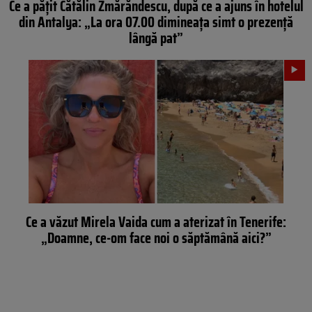
Ce a pățit Cătălin Zmărăndescu, după ce a ajuns în hotelul
din Antalya: „La ora 07.00 dimineața simt o prezență
lângă pat”
Ce a văzut Mirela Vaida cum a aterizat în Tenerife:
„Doamne, ce-om face noi o săptămână aici?”