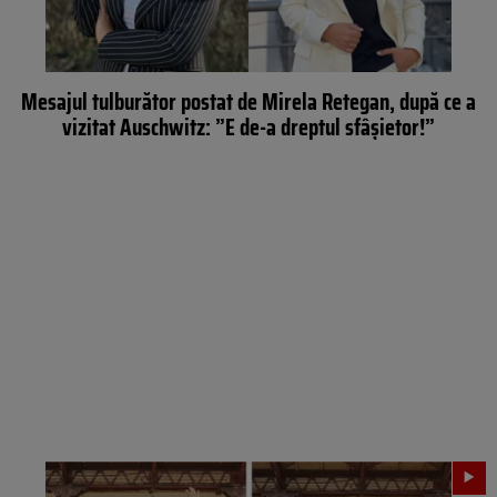
Mesajul tulburător postat de Mirela Retegan, după ce a
vizitat Auschwitz: ”E de-a dreptul sfâșietor!”