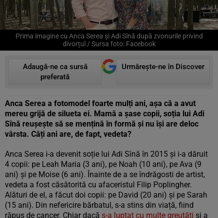
Prima imagine cu Anca Serea și Adi Sînă după zvonurile privind
divorțul / Sursa foto: Facebook
Adaugă-ne ca sursă
Urmărește-ne în Discover
preferată
Anca Serea a fotomodel foarte mulți ani, așa că a avut
mereu grijă de silueta ei. Mamă a șase copii, soția lui Adi
Sînă reușește să se mențină în formă și nu își are deloc
vârsta. Câți ani are, de fapt, vedeta?
Anca Serea i-a devenit soție lui Adi Sînă în 2015 și i-a dăruit
4 copii: pe Leah Maria (3 ani), pe Noah (10 ani), pe Ava (9
ani) şi pe Moise (6 ani). Înainte de a se îndrăgosti de artist,
vedeta a fost căsătorită cu afaceristul Filip Poplingher.
Alături de el, a făcut doi copii: pe David (20 ani) şi pe Sarah
(15 ani). Din nefericire bărbatul, s-a stins din viață, fiind
răpus de cancer. Chiar dacă
s-a luptat cu multe greutăți
și a