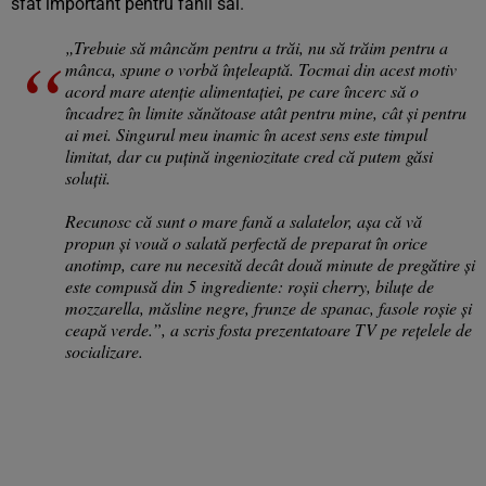
sfat important pentru fanii săi.
„Trebuie să mâncăm pentru a trăi, nu să trăim pentru a
mânca, spune o vorbă înțeleaptă. Tocmai din acest motiv
acord mare atenție alimentației, pe care încerc să o
încadrez în limite sănătoase atât pentru mine, cât și pentru
ai mei. Singurul meu inamic în acest sens este timpul
limitat, dar cu puțină ingeniozitate cred că putem găsi
soluții.
Recunosc că sunt o mare fană a salatelor, așa că vă
propun și vouă o salată perfectă de preparat în orice
anotimp, care nu necesită decât două minute de pregătire și
este compusă din 5 ingrediente: roșii cherry, biluțe de
mozzarella, măsline negre, frunze de spanac, fasole roșie și
ceapă verde.”, a scris fosta prezentatoare TV pe rețelele de
socializare.