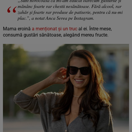
„Sunt norocoasă că mi-am educat oarecum gusturile și
mănânc foarte rar chestii nesănătoase. Fără alcool, rar
zahăr și foarte rar produse de patiserie, pentru că nu-mi
plac.”, a notat Anca Serea pe Instagram.
Mama eroină
a menționat și un truc
al ei. Între mese,
consumă gustări sănătoase, alegând mereu fructe.