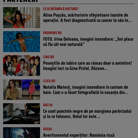
CE SE ÎNTÂMPLĂ DOCTORE?
Alina Pușcău, mărturisire sfâșietoare înainte de
operație. A fost diagnosticată cu cancer la sân în...
PROSPORT.RO
FOTO. Irina Deleanu, imagini incendiare: „Îmi place
să fiu cât mai naturală”
CIAO.RO
Poveştile de iubire care au rămas doar o amintire!
Imagini tari cu Gina Pistol, Răzvan...
CLICK.RO
Natalia Mateuț, imagini incendiare în costum de
baie. Cum s-a lăsat fotografiată în vacanța din...
DIGI 24
Ce sunt punctele negre de pe marginea parbrizului
și la ce folosesc. Rolul lor este...
DIGI24
Avertismentul experților: România riscă