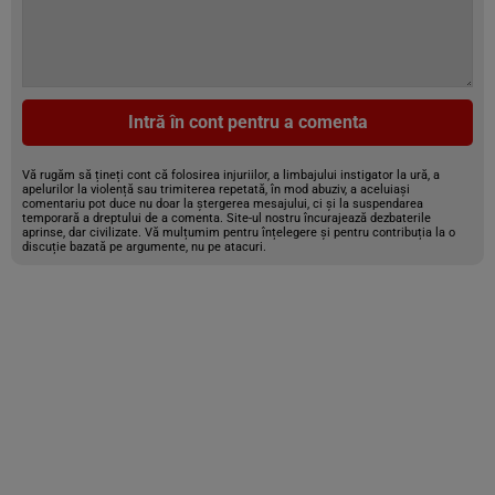
Intră în cont pentru a comenta
Vă rugăm să țineți cont că folosirea injuriilor, a limbajului instigator la ură, a
apelurilor la violență sau trimiterea repetată, în mod abuziv, a aceluiași
comentariu pot duce nu doar la ștergerea mesajului, ci și la suspendarea
temporară a dreptului de a comenta. Site-ul nostru încurajează dezbaterile
aprinse, dar civilizate. Vă mulțumim pentru înțelegere și pentru contribuția la o
discuție bazată pe argumente, nu pe atacuri.