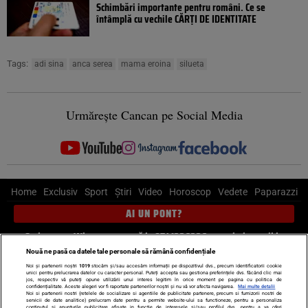
Schimbări importante pentru români. Ce se
întâmplă cu vechile CĂRȚI DE IDENTITATE
Tags:
adi sina
anca serea
mama eroina
silueta
Urmărește Cancan pe Social Media
Home
Exclusiv
Sport
Știri
Video
Horoscop
Vedete
Paparazzi
AI UN PONT?
Scrie-ne pe Whatsapp
, sună la 0741226226 sau trimite mail la
pont@cancan.ro
Nouă ne pasă ca datele tale personale să rămână confidențiale
Noi și partenerii noștri
1019
stocăm și/sau accesăm informații pe dispozitivul dvs., precum identificatorii cookie
unici pentru prelucrarea datelor cu caracter personal. Puteți accepta sau gestiona preferințele dvs. făcând clic mai
Știri interne
Știri externe
Politică
jos, respectiv vă puteți opune utilizării unui interes legitim în orice moment pe pagina cu politica de
confidențialitate. Aceste alegeri vor fi raportate partenerilor noștri și nu vă vor afecta navigarea.
Mai multe detalii
Noi si partenerii nostri (retelele de socializare si agentiile de publicitate partenere, precum si furnizorii nostri de
servicii de date analitice) prelucram date pentru a permite website-ului sa functioneze, pentru a personaliza
Ultimele stiri
Diete
Insula Iubirii
Dictionar de vise
LIFE STYLE
continutul si anunturile publicitare afisate in functie de interesele si/sau profilul dvs., pentru a va oferi