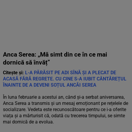
Anca Serea: „Mă simt din ce în ce mai
dornică să învăț”
Citește și:
L-A PĂRĂSIT PE ADI SÎNĂ ȘI A PLECAT DE
ACASĂ FĂRĂ REGRETE. CU CINE S-A IUBIT CÂNTĂREȚUL
ÎNAINTE DE A DEVENI SOȚUL ANCĂI SEREA
În luna februarie a acestui an, când și-a serbat aniversarea,
Anca Serea a transmis și un mesaj emoționant pe rețelele de
socializare. Vedeta este recunoscătoare pentru ce i-a oferite
viața și a mărturisit că, odată cu trecerea timpului, se simte
mai dornică de a evolua.