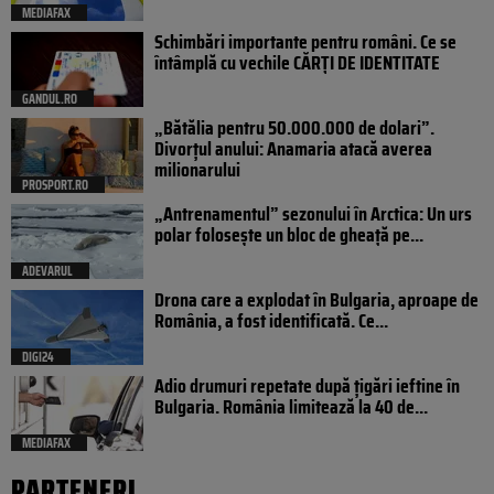
MEDIAFAX
Schimbări importante pentru români. Ce se
întâmplă cu vechile CĂRȚI DE IDENTITATE
GANDUL.RO
„Bătălia pentru 50.000.000 de dolari”.
Divorțul anului: Anamaria atacă averea
milionarului
PROSPORT.RO
„Antrenamentul” sezonului în Arctica: Un urs
polar folosește un bloc de gheață pe...
ADEVARUL
Drona care a explodat în Bulgaria, aproape de
România, a fost identificată. Ce...
DIGI24
Adio drumuri repetate după țigări ieftine în
Bulgaria. România limitează la 40 de...
MEDIAFAX
PARTENERI