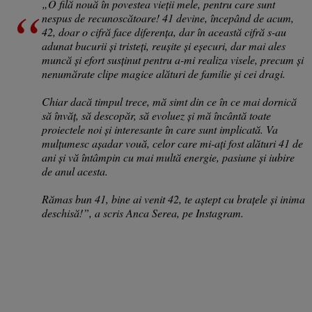
„O filă nouă în povestea vieții mele, pentru care sunt
nespus de recunoscătoare! 41 devine, începând de acum,
42, doar o cifră face diferența, dar în această cifră s-au
adunat bucurii și tristeți, reușite și eșecuri, dar mai ales
muncă și efort susținut pentru a-mi realiza visele, precum și
nenumărate clipe magice alături de familie și cei dragi.
Chiar dacă timpul trece, mă simt din ce în ce mai dornică
să învăț, să descopăr, să evoluez și mă încântă toate
proiectele noi și interesante în care sunt implicată. Va
mulțumesc așadar vouă, celor care mi-ați fost alături 41 de
ani și vă întâmpin cu mai multă energie, pasiune și iubire
de anul acesta.
Rămas bun 41, bine ai venit 42, te aștept cu brațele și inima
deschisă!”, a scris Anca Serea, pe Instagram.