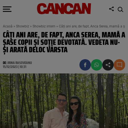
Acasă
»
Showbiz
»
Showbiz intern
»
Câți ani are, de fapt, Anca Serea, mamă a șas
CÂȚI ANI ARE, DE FAPT, ANCA SEREA, MAMĂ A
ȘASE COPII ȘI SOȚIE DEVOTATĂ. VEDETA NU-
ȘI ARATĂ DELOC VÂRSTA
DE:
IRINA RASOVEANU
15/12/2023 | 10:31