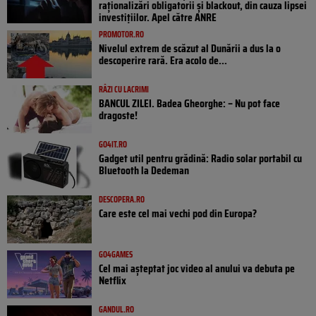
raționalizări obligatorii și blackout, din cauza lipsei
investițiilor. Apel către ANRE
PROMOTOR.RO
Nivelul extrem de scăzut al Dunării a dus la o
descoperire rară. Era acolo de...
RÂZI CU LACRIMI
BANCUL ZILEI. Badea Gheorghe: – Nu pot face
dragoste!
GO4IT.RO
Gadget util pentru grădină: Radio solar portabil cu
Bluetooth la Dedeman
DESCOPERA.RO
Care este cel mai vechi pod din Europa?
GO4GAMES
Cel mai așteptat joc video al anului va debuta pe
Netflix
GANDUL.RO