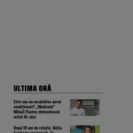
ULTIMA ORĂ
Este sau nu nesănătos aerul
condiționat? „Medicool”
Mihail Pautov demontează
mitul AC-ului
După 10 ani de relație, Bella
Santiago recunoaște. Ce