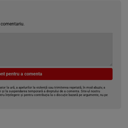
 comentariu.
cont pentru a comenta
gator la ură, a apelurilor la violență sau trimiterea repetată, în mod abuziv, a
i și la suspendarea temporară a dreptului de a comenta. Site-ul nostru
tru înțelegere și pentru contribuția la o discuție bazată pe argumente, nu pe