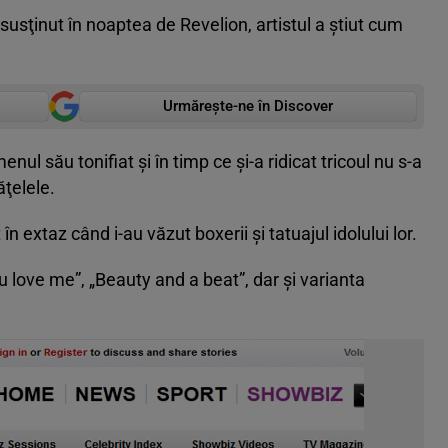
susţinut în noaptea de Revelion, artistul a ştiut cum
Urmărește-ne în Discover
ul său tonifiat şi în timp ce şi-a ridicat tricoul nu s-a
ăţelele.
în extaz când i-au văzut boxerii şi tatuajul idolului lor.
u love me”, „Beauty and a beat”, dar şi varianta