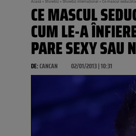
Acasă
»
Showbiz
»
Showbiz internațional
»
Ce mascul seducător s
CE MASCUL SEDUC
CUM LE-A ÎNFIER
PARE SEXY SAU 
DE:
CANCAN
02/01/2013 | 10:31