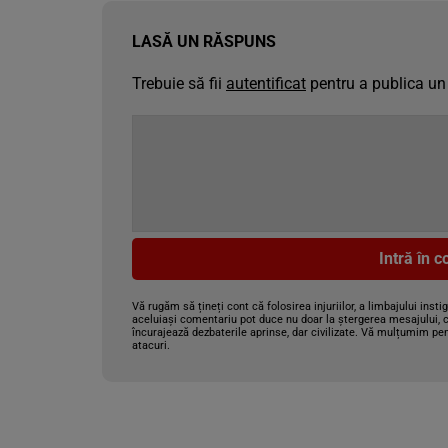
LASĂ UN RĂSPUNS
Trebuie să fii
autentificat
pentru a publica un
Intră în 
Vă rugăm să țineți cont că folosirea injuriilor, a limbajului insti
aceluiași comentariu pot duce nu doar la ștergerea mesajului, c
încurajează dezbaterile aprinse, dar civilizate. Vă mulțumim pen
atacuri.