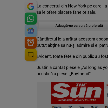
La concertul din New York pe care l-a 
să le ofere plăcere fanelor sale.
Adaugă-ne ca sursă preferată
Cântăreţul le-a arătat acestora abdomen
putut abţine să nu-şi admire şi el pătr
Evident, toate fetele din public au fost 
Justin a cântat piesele „As long as yo
acustică a piesei „Boyfriend”.