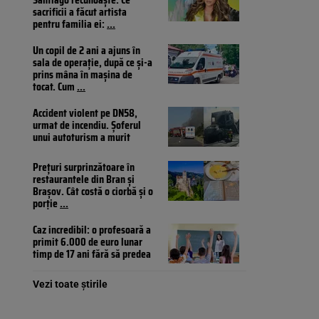
sacrificii a făcut artista
pentru familia ei:
...
Un copil de 2 ani a ajuns în
sala de operație, după ce și-a
prins mâna în mașina de
tocat. Cum
...
Accident violent pe DN58,
urmat de incendiu. Șoferul
unui autoturism a murit
Prețuri surprinzătoare în
restaurantele din Bran și
Brașov. Cât costă o ciorbă și o
porție
...
Caz incredibil: o profesoară a
primit 6.000 de euro lunar
timp de 17 ani fără să predea
Vezi toate știrile