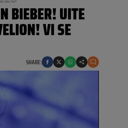
exy sau nu?
N BIEBER! UITE
ELION! VI SE
SHARE: