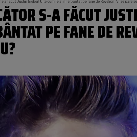
-a făcut Justin Bieber! Uite cum le-a înfierbântat pe fane de Revelion! Vi se pare s
ĂTOR S-A FĂCUT JUSTI
BÂNTAT PE FANE DE REV
NU?