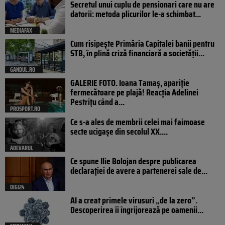
Secretul unui cuplu de pensionari care nu are
datorii: metoda plicurilor le-a schimbat...
MEDIAFAX
Cum risipește Primăria Capitalei banii pentru
STB, în plină criză financiară a societății...
GANDUL.RO
GALERIE FOTO. Ioana Tamaş, apariție
fermecătoare pe plajă! Reacția Adelinei
Pestrițu când a...
PROSPORT.RO
Ce s-a ales de membrii celei mai faimoase
secte ucigașe din secolul XX....
ADEVARUL
Ce spune Ilie Bolojan despre publicarea
declarației de avere a partenerei sale de...
DIGI24
AI a creat primele virusuri „de la zero”.
Descoperirea îi îngrijorează pe oamenii...