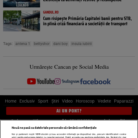
GANDUL.RO
Cum risipește Primăria Capitalei banii pentru STB,
în plină criză financiară a societății de transport
Tags:
antena 1
bettyshor
dani boy
insula iubirii
Urmărește Cancan pe Social Media
Home
Exclusiv
Sport
Știri
Video
Horoscop
Vedete
Paparazzi
AI UN PONT?
Scrie-ne pe Whatsapp
, sună la 0741226226 sau trimite mail la
pont@cancan.ro
Nouă ne pasă ca datele tale personale să rămână confidențiale
Noi și partenerii noștri
1019
stocăm și/sau accesăm informații pe dispozitivul dvs., precum identificatorii cookie
unici pentru prelucrarea datelor cu caracter personal. Puteți accepta sau gestiona preferințele dvs. făcând clic mai