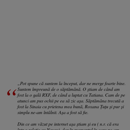
„Pot spune că suntem la început, dar ne merge foarte bine.
Suntem împreună de o săptămână. O știam de când am
fost la o gală RXF, de când a luptat cu Tatiana. Cam de pe
atunci am pus ochii pe ea să zic așa. Săptămâna trecută a
fost la Sinaia cu prietena mea bună, Roxana Țuțu și pur și
simplu ne-am întâlnit. Așa a fost să fie.
Din ce am văzut pe internet așa știam și eu ( n.r. că era
într-o relație cu Neveu), dar în momentul în care ne-am