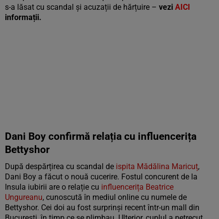
s-a lăsat cu scandal și acuzații de hărțuire –
vezi
AICI
informații.
Dani Boy confirmă relația cu influencerița
Bettyshor
După despărțirea cu scandal de
ispita Mădălina Maricuț
,
Dani Boy a făcut o nouă cucerire. Fostul concurent de la
Insula iubirii are o relație cu
influencerița Beatrice
Ungureanu
, cunoscută în mediul online cu numele de
Bettyshor. Cei doi au fost surprinși recent într-un mall din
București, în timp ce se plimbau. Ulterior, cuplul a petrecut