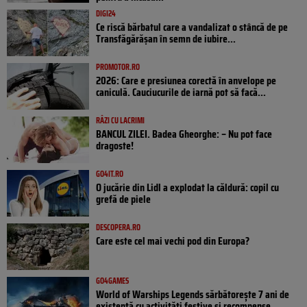
DIGI24
Ce riscă bărbatul care a vandalizat o stâncă de pe
Transfăgărășan în semn de iubire...
PROMOTOR.RO
2026: Care e presiunea corectă în anvelope pe
caniculă. Cauciucurile de iarnă pot să facă...
RÂZI CU LACRIMI
BANCUL ZILEI. Badea Gheorghe: – Nu pot face
dragoste!
GO4IT.RO
O jucărie din Lidl a explodat la căldură: copil cu
grefă de piele
DESCOPERA.RO
Care este cel mai vechi pod din Europa?
GO4GAMES
World of Warships Legends sărbătorește 7 ani de
existență cu activități festive și recompense