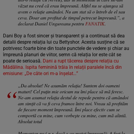
văzut nu cred că erau împreună. Altfel nu se ajungea să
avem o relație amândoi. Nu am stat să o întreb de el sau
ceva. Doar am profitat de timpul petrecut împreună.”, a
declarat Daniel Ungureanu pentru
FANATIK
.
Dani Boy a fost sincer și transparent și a continuat să dea
detalii despre relația lui cu Bettyshor. Acesta susține că se
potrivesc foarte bine din toate punctele de vedere și chiar au
împreună planuri de viitor, semn că relația lor este cât se
poate de serioasă.
Dani a rupt tăcerea despre relația cu
Mădălina. Ispita feminină trăia în relații paralele încă din
emisiune: „De câte ori m-a înșelat…”
„Da absolut! Ne asumăm relația! Suntem doi oameni
maturi! Cel puțin mie oricum nu îmi place să mă feresc.
Ne-am asumat relația destul de repede pentru că amândoi
am simțit că va fi ceva frumos între noi. Vreau să profităm
de fiecare moment împreună. Îmi place efectiv cum se
comportă cu mine, cum vorbește cu mine, cum mă alintă.
Absolut totul
Momentan nu ( n.r. dacă s-au mutat împreună). A fost la