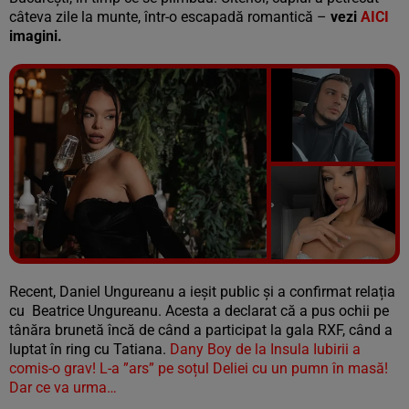
câteva zile la munte, într-o escapadă romantică –
vezi
AICI
imagini.
Vezi galeria foto
12 poze
Recent, Daniel Ungureanu a ieșit public și a confirmat relația
cu Beatrice Ungureanu. Acesta a declarat că a pus ochii pe
tânăra brunetă încă de când a participat la gala RXF, când a
luptat în ring cu Tatiana.
Dany Boy de la Insula Iubirii a
comis-o grav! L-a ”ars” pe soțul Deliei cu un pumn în masă!
Dar ce va urma…