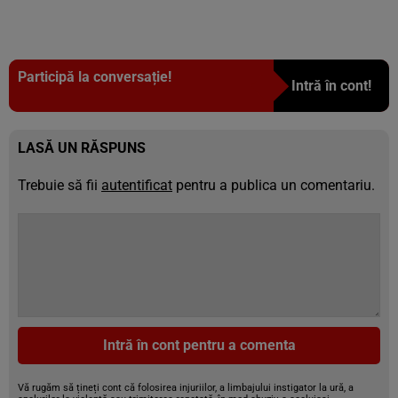
Participă la conversație!
Intră în cont!
LASĂ UN RĂSPUNS
Trebuie să fii
autentificat
pentru a publica un comentariu.
Intră în cont pentru a comenta
Vă rugăm să țineți cont că folosirea injuriilor, a limbajului instigator la ură, a