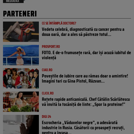
MEDIAFAX
PARTENERI
CE SE ÎNTÂMPLĂ DOCTORE?
Vedeta celebră, diagnosticată cu cancer pentru a
doua oară, dar a ales să păstreze totul...
PROSPORT.RO
FOTO. E de-o frumusețe rară, dar își acuză iubitul de
violență
CIAO.RO
Poveştile de iubire care au rămas doar o amintire!
Imagini tari cu Gina Pistol, Răzvan...
CLICK.RO
Rețete rapide anticaniculă. Chef Cătălin Scărlătescu
vă invită la tocăniță de linte: „Spor la proteine!”
DIGI 24
Escrocheria „Văduvelor negre”, o adevărată
industrie în Rusia. Căsătorii cu proaspeți recruți,
pentru a încasa...