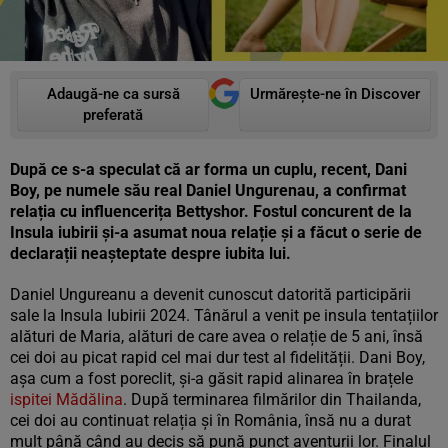
Adaugă-ne ca sursă
Urmărește-ne în Discover
preferată
După ce s-a speculat că ar forma un cuplu, recent, Dani
Boy, pe numele său real Daniel Ungurenau, a confirmat
relația cu influencerița Bettyshor. Fostul concurent de la
Insula iubirii și-a asumat noua relație și a făcut o serie de
declarații neașteptate despre iubita lui.
Daniel Ungureanu a devenit cunoscut datorită participării
sale la Insula Iubirii 2024. Tânărul a venit pe insula tentațiilor
alături de Maria, alături de care avea o relație de 5 ani, însă
cei doi au picat rapid cel mai dur test al fidelității. Dani Boy,
așa cum a fost poreclit, și-a găsit rapid alinarea în brațele
ispitei Mădălina
. După terminarea filmărilor din Thailanda,
cei doi au continuat relația și în România, însă nu a durat
mult până când au decis să pună punct aventurii lor. Finalul