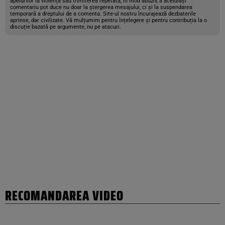
apelurilor la violență sau trimiterea repetată, în mod abuziv, a aceluiași
comentariu pot duce nu doar la ștergerea mesajului, ci și la suspendarea
temporară a dreptului de a comenta. Site-ul nostru încurajează dezbaterile
aprinse, dar civilizate. Vă mulțumim pentru înțelegere și pentru contribuția la o
discuție bazată pe argumente, nu pe atacuri.
RECOMANDAREA VIDEO