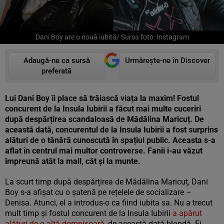
Dani Boy are o nouă iubită/ Sursa foto: Instagram
Adaugă-ne ca sursă
Urmărește-ne în Discover
preferată
Lui Dani Boy îi place să trăiască viața la maxim! Fostul
concurent de la Insula Iubirii a făcut mai multe cuceriri
după despărțirea scandaloasă de Mădălina Maricuț. De
această dată, concurentul de la Insula Iubirii a fost surprins
alături de o tânără cunoscută în spațiul public. Aceasta s-a
aflat în centrul mai multor controverse. Fanii i-au văzut
împreună atât la mall, cât și la munte.
La scurt timp după despărțirea de Mădălina Maricuț, Dani
Boy s-a afișat cu o șatenă pe rețelele de socializare –
Denisa. Atunci, el a introdus-o ca fiind iubita sa. Nu a trecut
mult timp și fostul concurent de la Insula Iubirii
a apărut
alături de o altă domnișoară
, de această dată blondă. Ei