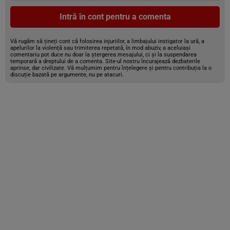
Intră în cont pentru a comenta
Vă rugăm să țineți cont că folosirea injuriilor, a limbajului instigator la ură, a
apelurilor la violență sau trimiterea repetată, în mod abuziv, a aceluiași
comentariu pot duce nu doar la ștergerea mesajului, ci și la suspendarea
temporară a dreptului de a comenta. Site-ul nostru încurajează dezbaterile
aprinse, dar civilizate. Vă mulțumim pentru înțelegere și pentru contribuția la o
discuție bazată pe argumente, nu pe atacuri.