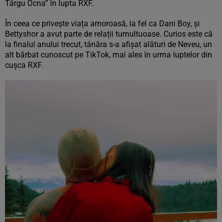
Târgu Ocna” în lupta RXF.
În ceea ce privește viața amoroasă, la fel ca Dani Boy, și
Bettyshor a avut parte de relații tumultuoase. Curios este că
la finalul anului trecut, tânăra s-a afișat alături de Neveu, un
alt bărbat cunoscut pe TikTok, mai ales în urma luptelor din
cușca RXF.