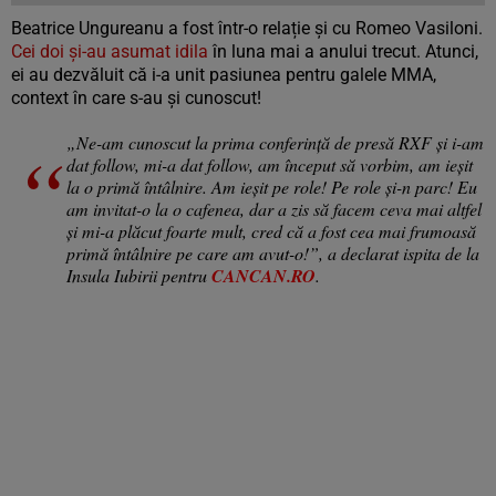
Beatrice Ungureanu a fost într-o relație și cu Romeo Vasiloni.
Cei doi și-au asumat idila
în luna mai a anului trecut. Atunci,
ei au dezvăluit că i-a unit pasiunea pentru galele MMA,
context în care s-au și cunoscut!
„Ne-am cunoscut la prima conferință de presă RXF și i-am
dat follow, mi-a dat follow, am început să vorbim, am ieșit
la o primă întâlnire. Am ieșit pe role! Pe role și-n parc! Eu
am invitat-o la o cafenea, dar a zis să facem ceva mai altfel
și mi-a plăcut foarte mult, cred că a fost cea mai frumoasă
primă întâlnire pe care am avut-o!”, a declarat ispita de la
Insula Iubirii pentru
CANCAN.RO
.