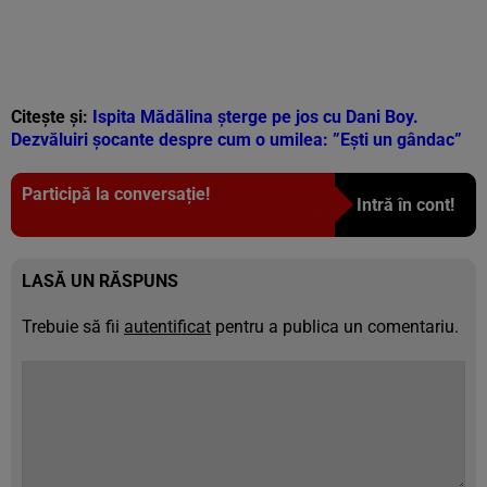
Citește și:
Ispita Mădălina șterge pe jos cu Dani Boy.
Dezvăluiri șocante despre cum o umilea: ”Ești un gândac”
Participă la conversație!
Intră în cont!
LASĂ UN RĂSPUNS
Trebuie să fii
autentificat
pentru a publica un comentariu.