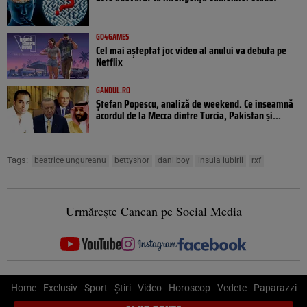
GO4GAMES
Cel mai așteptat joc video al anului va debuta pe
Netflix
GANDUL.RO
Ștefan Popescu, analiză de weekend. Ce înseamnă
acordul de la Mecca dintre Turcia, Pakistan şi...
Tags:
beatrice ungureanu
bettyshor
dani boy
insula iubirii
rxf
Urmărește Cancan pe Social Media
Home
Exclusiv
Sport
Știri
Video
Horoscop
Vedete
Paparazzi