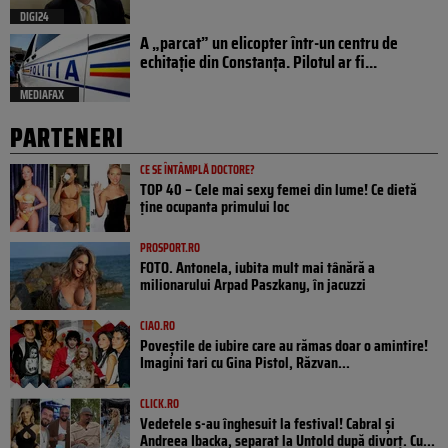
DIGI24
A „parcat” un elicopter într-un centru de
echitație din Constanța. Pilotul ar fi...
MEDIAFAX
PARTENERI
CE SE ÎNTÂMPLĂ DOCTORE?
TOP 40 – Cele mai sexy femei din lume! Ce dietă
ține ocupanta primului loc
PROSPORT.RO
FOTO. Antonela, iubita mult mai tânără a
milionarului Arpad Paszkany, în jacuzzi
CIAO.RO
Poveştile de iubire care au rămas doar o amintire!
Imagini tari cu Gina Pistol, Răzvan...
CLICK.RO
Vedetele s-au înghesuit la festival! Cabral și
Andreea Ibacka, separat la Untold după divorț. Cu...