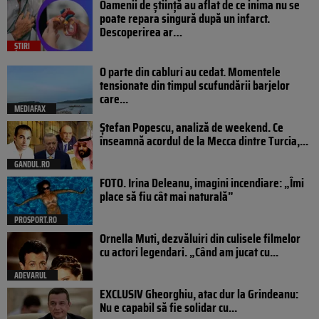
Oamenii de știință au aflat de ce inima nu se
poate repara singură după un infarct.
Descoperirea ar…
ȘTIRI
O parte din cabluri au cedat. Momentele
tensionate din timpul scufundării barjelor
care...
MEDIAFAX
Ștefan Popescu, analiză de weekend. Ce
înseamnă acordul de la Mecca dintre Turcia,...
GANDUL.RO
FOTO. Irina Deleanu, imagini incendiare: „Îmi
place să fiu cât mai naturală”
PROSPORT.RO
Ornella Muti, dezvăluiri din culisele filmelor
cu actori legendari. „Când am jucat cu...
ADEVARUL
EXCLUSIV Gheorghiu, atac dur la Grindeanu:
Nu e capabil să fie solidar cu...