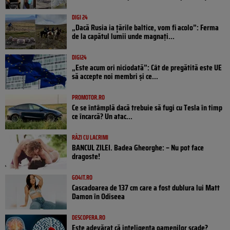
DIGI 24
„Dacă Rusia ia țările baltice, vom fi acolo”: Ferma
de la capătul lumii unde magnați...
DIGI24
„Este acum ori niciodată”: Cât de pregătită este UE
să accepte noi membri și ce...
PROMOTOR.RO
Ce se întâmplă dacă trebuie să fugi cu Tesla în timp
ce încarcă? Un atac...
RÂZI CU LACRIMI
BANCUL ZILEI. Badea Gheorghe: – Nu pot face
dragoste!
GO4IT.RO
Cascadoarea de 137 cm care a fost dublura lui Matt
Damon în Odiseea
DESCOPERA.RO
Este adevărat că inteligența oamenilor scade?