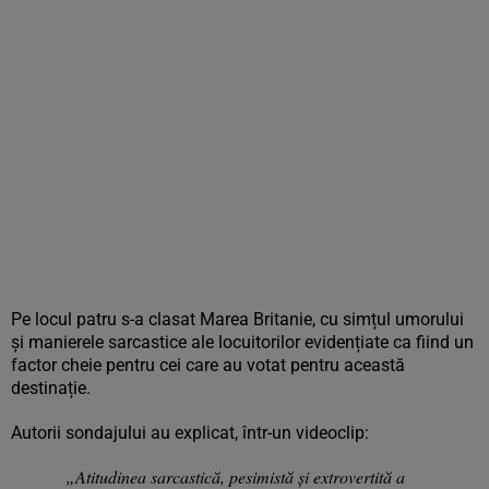
Pe locul patru s-a clasat Marea Britanie, cu simțul umorului
și manierele sarcastice ale locuitorilor evidențiate ca fiind un
factor cheie pentru cei care au votat pentru această
destinație.
Autorii sondajului au explicat, într-un videoclip:
„Atitudinea sarcastică, pesimistă și extrovertită a