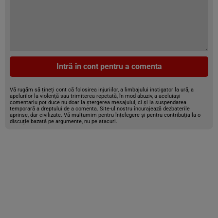
Intră în cont pentru a comenta
Vă rugăm să țineți cont că folosirea injuriilor, a limbajului instigator la ură, a
apelurilor la violență sau trimiterea repetată, în mod abuziv, a aceluiași
comentariu pot duce nu doar la ștergerea mesajului, ci și la suspendarea
temporară a dreptului de a comenta. Site-ul nostru încurajează dezbaterile
aprinse, dar civilizate. Vă mulțumim pentru înțelegere și pentru contribuția la o
discuție bazată pe argumente, nu pe atacuri.