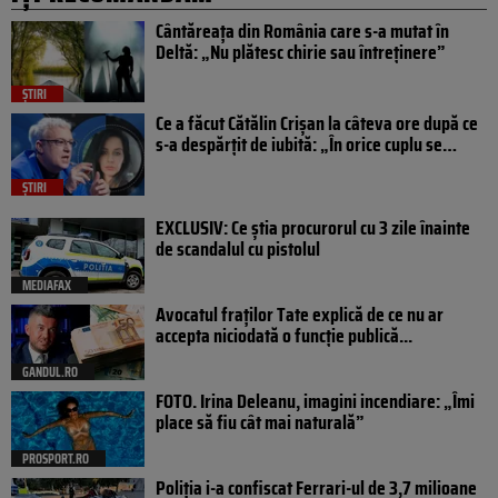
Cântăreața din România care s-a mutat în
Deltă: „Nu plătesc chirie sau întreținere”
ȘTIRI
Ce a făcut Cătălin Crișan la câteva ore după ce
s-a despărțit de iubită: „În orice cuplu se…
ȘTIRI
EXCLUSIV: Ce știa procurorul cu 3 zile înainte
de scandalul cu pistolul
MEDIAFAX
Avocatul fraților Tate explică de ce nu ar
accepta niciodată o funcție publică...
GANDUL.RO
FOTO. Irina Deleanu, imagini incendiare: „Îmi
place să fiu cât mai naturală”
PROSPORT.RO
Poliția i-a confiscat Ferrari-ul de 3,7 milioane