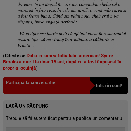
doream. În tot timpul în care am comandat, chelnerul a
mormăit în franceză. În cele din urmă, a venit mâncarea și
a fost foarte bună. Când am plătit nota, chelnerul mi-a
răspuns, într-o engleză perfectă:
„Vă mulțumesc foarte mult că ați luat masa în restaurantul
nostru. Sper să ne vizitați în următoarea călătorie în
Franța”.
(Citește și:
Doliu în lumea fotbalului american! Xyere
Brooks a murit la doar 16 ani, după ce a fost împușcat în
propria locuință
)
Participă la conversație!
Intră în cont!
LASĂ UN RĂSPUNS
Trebuie să fii
autentificat
pentru a publica un comentariu.