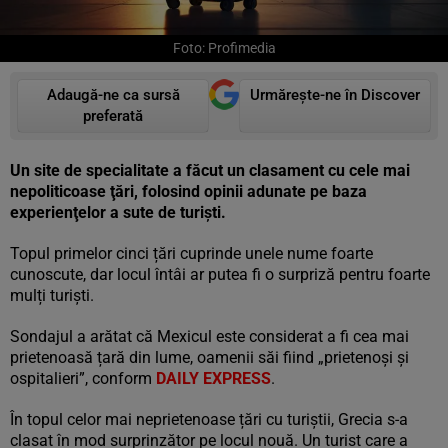
Foto: Profimedia
Adaugă-ne ca sursă
Urmărește-ne în Discover
preferată
Un site de specialitate a făcut un clasament cu cele mai
nepoliticoase ţări, folosind opinii adunate pe baza
experienţelor a sute de turişti.
Topul primelor cinci țări cuprinde unele nume foarte
cunoscute, dar locul întâi ar putea fi o surpriză pentru foarte
mulți turiști.
Sondajul a arătat că Mexicul este considerat a fi cea mai
prietenoasă țară din lume, oamenii săi fiind „prietenoși și
ospitalieri”, conform
DAILY EXPRESS
.
În topul celor mai neprietenoase țări cu turiștii, Grecia s-a
clasat în mod surprinzător pe locul nouă. Un turist care a