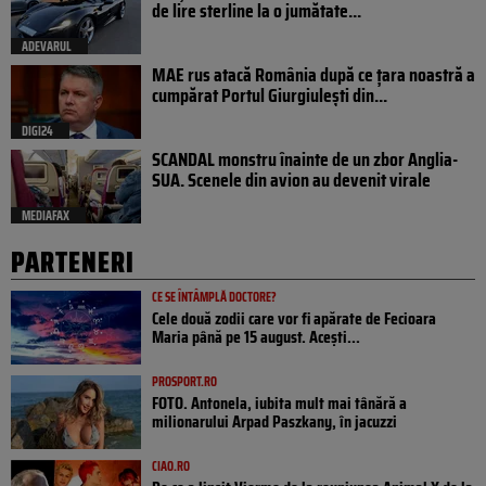
de lire sterline la o jumătate...
ADEVARUL
MAE rus atacă România după ce țara noastră a
cumpărat Portul Giurgiulești din...
DIGI24
SCANDAL monstru înainte de un zbor Anglia-
SUA. Scenele din avion au devenit virale
MEDIAFAX
PARTENERI
CE SE ÎNTÂMPLĂ DOCTORE?
Cele două zodii care vor fi apărate de Fecioara
Maria până pe 15 august. Acești...
PROSPORT.RO
FOTO. Antonela, iubita mult mai tânără a
milionarului Arpad Paszkany, în jacuzzi
CIAO.RO