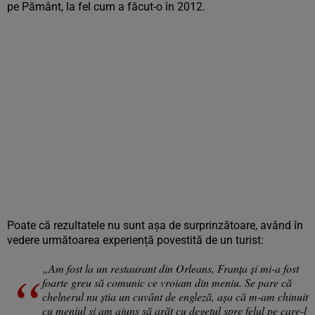
pe Pământ, la fel cum a făcut-o în 2012.
Poate că rezultatele nu sunt așa de surprinzătoare, având în
vedere următoarea experiență povestită de un turist:
„Am fost la un restaurant din Orleans, Franța și mi-a fost
foarte greu să comunic ce vroiam din meniu. Se pare că
chelnerul nu știa un cuvânt de engleză, așa că m-am chinuit
cu meniul și am ajuns să arăt cu degetul spre felul pe care-l