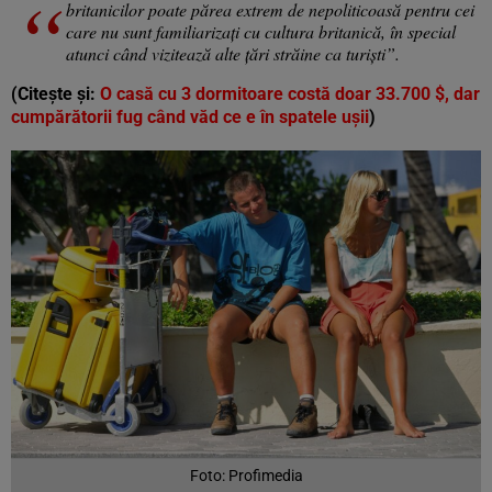
britanicilor poate părea extrem de nepoliticoasă pentru cei
care nu sunt familiarizați cu cultura britanică, în special
atunci când vizitează alte țări străine ca turiști”.
(Citește și:
O casă cu 3 dormitoare costă doar 33.700 $, dar
cumpărătorii fug când văd ce e în spatele ușii
)
Foto: Profimedia