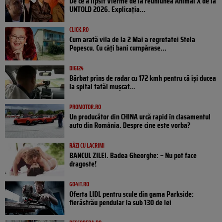
De ce a lipsit Vierme de la reuniunea Animal X de la
UNTOLD 2026. Explicația...
CLICK.RO
Cum arată vila de la 2 Mai a regretatei Stela
Popescu. Cu câți bani cumpărase...
DIGI24
Bărbat prins de radar cu 172 kmh pentru că își ducea
la spital tatăl muşcat...
PROMOTOR.RO
Un producător din CHINA urcă rapid în clasamentul
auto din România. Despre cine este vorba?
RÂZI CU LACRIMI
BANCUL ZILEI. Badea Gheorghe: – Nu pot face
dragoste!
GO4IT.RO
Oferta LIDL pentru scule din gama Parkside:
fierăstrău pendular la sub 130 de lei