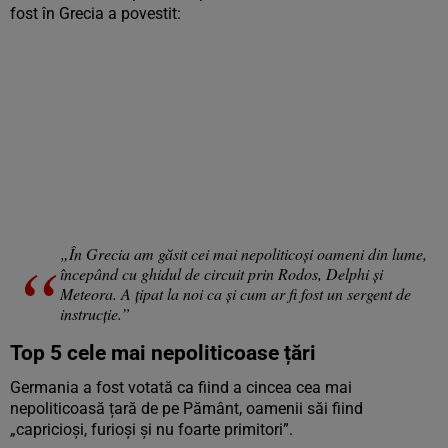
fost în Grecia a povestit:
„În Grecia am găsit cei mai nepoliticoși oameni din lume,
începând cu ghidul de circuit prin Rodos, Delphi și
Meteora. A țipat la noi ca și cum ar fi fost un sergent de
instrucție.”
Top 5 cele mai nepoliticoase țări
Germania a fost votată ca fiind a cincea cea mai
nepoliticoasă țară de pe Pământ, oamenii săi fiind
„capricioși, furioși și nu foarte primitori”.