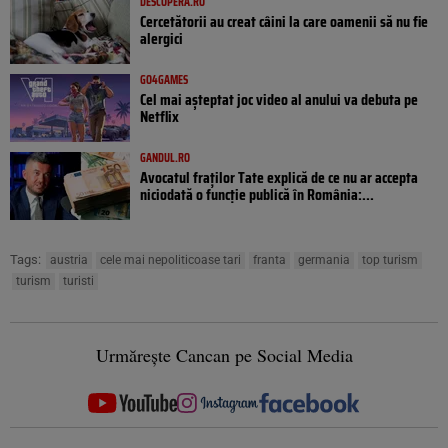
DESCOPERA.RO
Cercetătorii au creat câini la care oamenii să nu fie
alergici
GO4GAMES
Cel mai așteptat joc video al anului va debuta pe
Netflix
GANDUL.RO
Avocatul fraților Tate explică de ce nu ar accepta
niciodată o funcție publică în România:...
Tags:
austria
cele mai nepoliticoase tari
franta
germania
top turism
turism
turisti
Urmărește Cancan pe Social Media