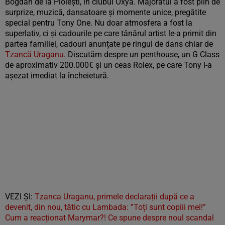
Bogdan de la Ploiești, în clubul Oxya. Majoratul a fost plin de
surprize, muzică, dansatoare și momente unice, pregătite
special pentru Tony One. Nu doar atmosfera a fost la
superlativ, ci și cadourile pe care tânărul artist le-a primit din
partea familiei, cadouri anunțate pe ringul de dans chiar de
Tzancă Uraganu
. Discutăm despre un penthouse, un G Class
de aproximativ 200.000€ și un ceas Rolex, pe care Tony l-a
așezat imediat la încheietură.
VEZI ȘI:
Tzanca Uraganu, primele declarații după ce a
devenit, din nou, tătic cu Lambada: ”Toți sunt copiii mei!”
Cum a reacționat Marymar?! Ce spune despre noul scandal