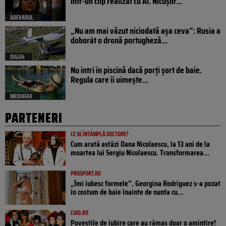
într-un clip realizat cu AI. Nicușor...
ADEVARUL
„Nu am mai văzut niciodată așa ceva”: Rusia a
doborât o dronă portugheză...
DIGI24
Nu intri în piscină dacă porți șort de baie.
Regula care îi uimește...
MEDIAFAX
PARTENERI
CE SE ÎNTÂMPLĂ DOCTORE?
Cum arată astăzi Dana Nicolaescu, la 13 ani de la
moartea lui Sergiu Nicolaescu. Transformarea...
PROSPORT.RO
„Îmi iubesc formele”. Georgina Rodriguez s-a pozat
în costum de baie înainte de nunta cu...
CIAO.RO
Poveştile de iubire care au rămas doar o amintire!