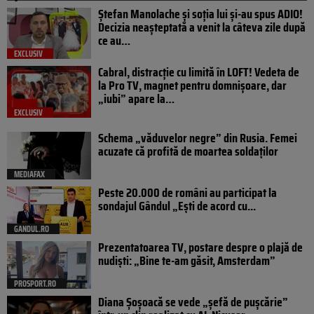
Ștefan Manolache și soția lui și-au spus ADIO!
Decizia neașteptată a venit la câteva zile după
ce au…
EXCLUSIV
Cabral, distracție cu limită în LOFT! Vedeta de
la Pro TV, magnet pentru domnișoare, dar
„iubi” apare la…
EXCLUSIV
Schema „văduvelor negre” din Rusia. Femei
acuzate că profită de moartea soldaților
MEDIAFAX
Peste 20.000 de români au participat la
sondajul Gândul „Ești de acord cu...
GANDUL.RO
Prezentatoarea TV, postare despre o plajă de
nudiști: „Bine te-am găsit, Amsterdam”
PROSPORT.RO
Diana Șoșoacă se vede „șefă de pușcărie”