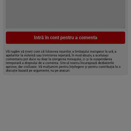
Intră în cont pentru a comenta
Vă rugăm să țineți cont că folosirea injuriilor, a limbajului instigator la ură, a
apelurilor la violență sau trimiterea repetată, în mod abuziv, a aceluiași
comentariu pot duce nu doar la ștergerea mesajului, ci și la suspendarea
temporară a dreptului de a comenta. Site-ul nostru încurajează dezbaterile
aprinse, dar civilizate. Vă mulțumim pentru înțelegere și pentru contribuția la o
discuție bazată pe argumente, nu pe atacuri.