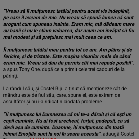
”Vreau să îi mulțumesc tatălui pentru acest vis îndeplinit,
pe care îl aveam de mic. Nu vreau să spună lumea că sunt
arogant cum spuneau înainte. Eram mic, mă dădeam mare
cu banii și nu le știam valoarea, dar acum am învățat să fiu
mai modest și să prețuiesc mai mult ceea ce am.
Îi mulțumesc tatălui meu pentru tot ce am. Am plâns și de
fericire, și de tristețe. Este mașina visurilor mele de când
eram mic. Vreau să dau de permis cât mai repede posibil”
,
a spus Tony One, după ce a primit cele trei cadouri de la
părinți.
La rândul său, și Costel Biju a ținut să menționeze cât de
mândru este de fiul său, care, spune el, este extrem de
ascultător și nu i-a ridicat niciodată probleme.
”Îi mulțumesc lui Dumnezeu că mi te-a dăruit și că ești un
copil cuminte. Nu ai fost urecheat, forțat, pedepsit, ca să
devii așa de cuminte. Doamne, îți mulțumesc din toată
inima! Emoțiile sunt la noi în seara aceasta”
, adaugă Costel