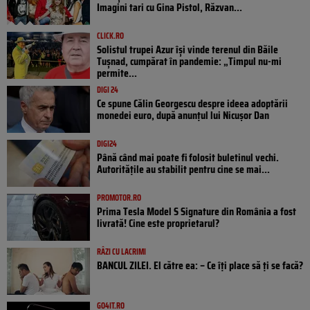
Imagini tari cu Gina Pistol, Răzvan...
CLICK.RO
Solistul trupei Azur își vinde terenul din Băile
Tușnad, cumpărat în pandemie: „Timpul nu-mi
permite...
DIGI 24
Ce spune Călin Georgescu despre ideea adoptării
monedei euro, după anunțul lui Nicușor Dan
DIGI24
Până când mai poate fi folosit buletinul vechi.
Autoritățile au stabilit pentru cine se mai...
PROMOTOR.RO
Prima Tesla Model S Signature din România a fost
livrată! Cine este proprietarul?
RÂZI CU LACRIMI
BANCUL ZILEI. El către ea: – Ce îți place să ți se facă?
GO4IT.RO