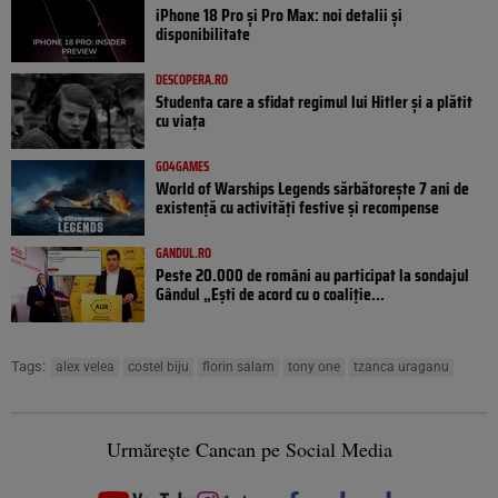
iPhone 18 Pro și Pro Max: noi detalii și
disponibilitate
DESCOPERA.RO
Studenta care a sfidat regimul lui Hitler și a plătit
cu viața
GO4GAMES
World of Warships Legends sărbătorește 7 ani de
existență cu activități festive și recompense
GANDUL.RO
Peste 20.000 de români au participat la sondajul
Gândul „Ești de acord cu o coaliție...
Tags:
alex velea
costel biju
florin salam
tony one
tzanca uraganu
Urmărește Cancan pe Social Media