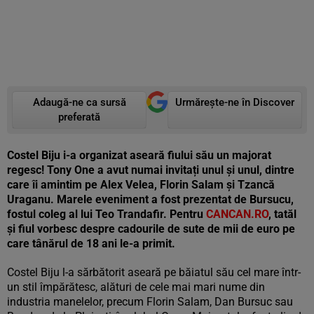
Adaugă-ne ca sursă
Urmărește-ne în Discover
preferată
Costel Biju i-a organizat aseară fiului său un majorat
regesc! Tony One a avut numai invitați unul și unul, dintre
care îi amintim pe Alex Velea, Florin Salam și Tzancă
Uraganu. Marele eveniment a fost prezentat de Bursucu,
fostul coleg al lui Teo Trandafir. Pentru
CANCAN.RO
, tatăl
și fiul vorbesc despre cadourile de sute de mii de euro pe
care tânărul de 18 ani le-a primit.
Costel Biju l-a sărbătorit aseară pe băiatul său cel mare într-
un stil împărătesc, alături de cele mai mari nume din
industria manelelor, precum Florin Salam, Dan Bursuc sau