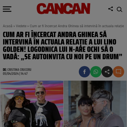
Acasă
»
Vedete
»
Cum ar fi încercat Andra Ghinea să intervină în actuala relație a
CUM AR FI ÎNCERCAT ANDRA GHINEA SĂ
INTERVINĂ ÎN ACTUALA RELAȚIE A LUI LINO
GOLDEN! LOGODNICA LUI N-ARE OCHI SĂ O
VADĂ: „SE AUTOINVITA CU NOI PE UN DRUM”
DE:
CRISTINA CRUCERU
05/04/2024 | 14:47