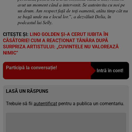
avut un moment când a intervenit. Se autoinvita cu noi pe
un drum. Am respect față de toți oamenii, atâta timp cât nu
se bagă unde nu e locul lor.”, a dezvăluit Delia, în
podcastul lui Selly.
CITEȘTE ȘI:
LINO GOLDEN ȘI-A CERUT IUBITA ÎN
CĂSĂTORIE! CUM A REACȚIONAT TÂNĂRA DUPĂ
SURPRIZA ARTISTULUI: „CUVINTELE NU VALOREAZĂ
NIMIC”
Participă la conversație!
Intră în cont!
LASĂ UN RĂSPUNS
Trebuie să fii
autentificat
pentru a publica un comentariu.