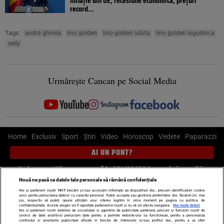
inflație din UE, recesiune economică, prețuri
record...
Tags:
andra ghinea
lino golden
lino golden iubita
lino golden logodnica
selly
Urmărește Cancan pe Social Media
Home
Exclusiv
Sport
Știri
Video
Horoscop
Vedete
Paparazzi
AI UN PONT?
Scrie-ne pe Whatsapp
, sună la 0741226226 sau trimite mail la
pont@cancan.ro
Nouă ne pasă ca datele tale personale să rămână confidențiale
Noi și partenerii noștri
1017
stocăm și/sau accesăm informații pe dispozitivul dvs., precum identificatorii cookie
unici pentru prelucrarea datelor cu caracter personal. Puteți accepta sau gestiona preferințele dvs. făcând clic mai
Știri interne
Știri externe
Politică
jos, respectiv vă puteți opune utilizării unui interes legitim în orice moment pe pagina cu politica de
confidențialitate. Aceste alegeri vor fi raportate partenerilor noștri și nu vă vor afecta navigarea.
Mai multe detalii
Noi si partenerii nostri (retelele de socializare si agentiile de publicitate partenere, precum si furnizorii nostri de
servicii de date analitice) prelucram date pentru a permite website-ului sa functioneze, pentru a personaliza
Ultimele stiri
Diete
Insula Iubirii
Dictionar de vise
LIFE STYLE
continutul si anunturile publicitare afisate in functie de interesele si/sau profilul dvs., pentru a va oferi