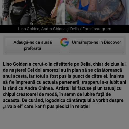
Lino Golden, Andra Ghinea și Delia / Foto: Instagram
Adaugă-ne ca sursă
Urmărește-ne în Discover
preferată
Lino Golden a cerut-o în căsătorie pe Delia, chiar de ziua lui
de naștere! Cei doi amorezi au în plan să se căsătorească
anul acesta, iar totul a fost pus la punct de către ei. Înainte
să fie împreună cu actuala parteneră, trapperul s-a iubit ani
la rând cu Andra Ghinea. Artistul își făcuse și un tatuaj cu
chipul creatoarei de modă, în semn de iubire față de
aceasta. De curând, logodnica cântărețului a vorbit despre
„rivala ei” care i-ar fi pus piedici în relație!