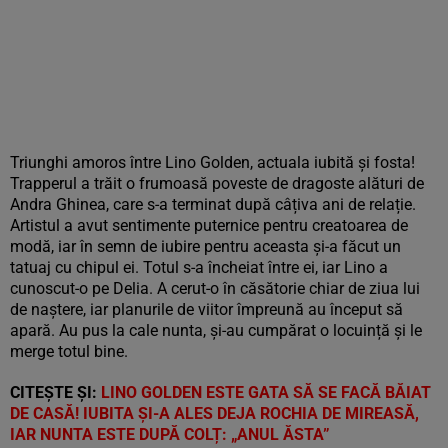
Triunghi amoros între Lino Golden, actuala iubită și fosta!
Trapperul a trăit o frumoasă poveste de dragoste alături de
Andra Ghinea, care s-a terminat după câțiva ani de relație.
Artistul a avut sentimente puternice pentru creatoarea de
modă, iar în semn de iubire pentru aceasta și-a făcut un
tatuaj cu chipul ei. Totul s-a încheiat între ei, iar Lino a
cunoscut-o pe Delia. A cerut-o în căsătorie chiar de ziua lui
de naștere, iar planurile de viitor împreună au început să
apară. Au pus la cale nunta, și-au cumpărat o locuință și le
merge totul bine.
CITEȘTE ȘI:
LINO GOLDEN ESTE GATA SĂ SE FACĂ BĂIAT
DE CASĂ! IUBITA ȘI-A ALES DEJA ROCHIA DE MIREASĂ,
IAR NUNTA ESTE DUPĂ COLȚ: „ANUL ĂSTA”