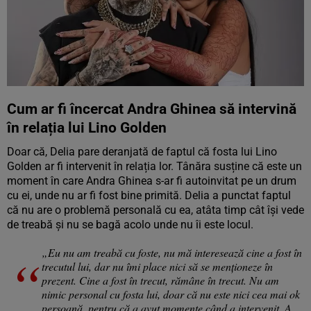
Cum ar fi încercat Andra Ghinea să intervină
în relația lui Lino Golden
Doar că, Delia pare deranjată de faptul că fosta lui Lino
Golden ar fi intervenit în relația lor. Tânăra susține că este un
moment în care Andra Ghinea s-ar fi autoinvitat pe un drum
cu ei, unde nu ar fi fost bine primită. Delia a punctat faptul
că nu are o problemă personală cu ea, atâta timp cât își vede
de treabă și nu se bagă acolo unde nu îi este locul.
„Eu nu am treabă cu foste, nu mă interesează cine a fost în
trecutul lui, dar nu îmi place nici să se menționeze în
prezent. Cine a fost în trecut, rămâne în trecut. Nu am
nimic personal cu fosta lui, doar că nu este nici cea mai ok
persoană, pentru că a avut momente când a intervenit. A