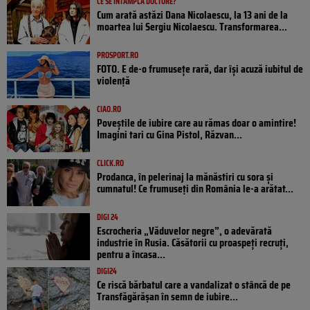
CE SE ÎNTÂMPLĂ DOCTORE?
Cum arată astăzi Dana Nicolaescu, la 13 ani de la
moartea lui Sergiu Nicolaescu. Transformarea...
PROSPORT.RO
FOTO. E de-o frumusețe rară, dar își acuză iubitul de
violență
CIAO.RO
Poveştile de iubire care au rămas doar o amintire!
Imagini tari cu Gina Pistol, Răzvan...
CLICK.RO
Prodanca, în pelerinaj la mănăstiri cu sora și
cumnatul! Ce frumuseți din România le-a arătat...
DIGI 24
Escrocheria „Văduvelor negre”, o adevărată
industrie în Rusia. Căsătorii cu proaspeți recruți,
pentru a încasa...
DIGI24
Ce riscă bărbatul care a vandalizat o stâncă de pe
Transfăgărășan în semn de iubire...