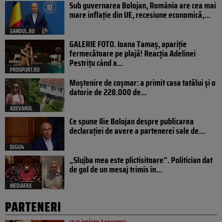
Sub guvernarea Bolojan, România are cea mai
mare inflație din UE, recesiune economică,...
GANDUL.RO
GALERIE FOTO. Ioana Tamaş, apariție
fermecătoare pe plajă! Reacția Adelinei
Pestrițu când a...
PROSPORT.RO
Moștenire de coșmar: a primit casa tatălui și o
datorie de 228.000 de...
ADEVARUL
Ce spune Ilie Bolojan despre publicarea
declarației de avere a partenerei sale de...
DIGI24
„Slujba mea este plictisitoare”. Politician dat
de gol de un mesaj trimis în...
MEDIAFAX
PARTENERI