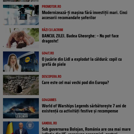
PROMOTOR.RO
Modernizează-ți mașina fără investiții mari. Cinci
accesorii recomandate șoferilor
RÂZI CU LACRIMI
BANCUL ZILEI. Badea Gheorghe: – Nu pot face
dragoste!
GO4IT.RO
O jucărie din Lidl a explodat la căldură: copil cu
grefă de piele
DESCOPERA.RO
Care este cel mai vechi pod din Europa?
GO4GAMES
World of Warships Legends sărbătorește 7 ani de
existență cu activități festive și recompense
GANDUL.RO
Sub guvernarea Bolojan, România are cea mai mare