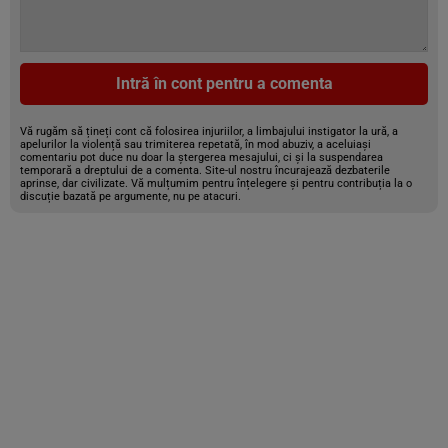
Intră în cont pentru a comenta
Vă rugăm să țineți cont că folosirea injuriilor, a limbajului instigator la ură, a
apelurilor la violență sau trimiterea repetată, în mod abuziv, a aceluiași
comentariu pot duce nu doar la ștergerea mesajului, ci și la suspendarea
temporară a dreptului de a comenta. Site-ul nostru încurajează dezbaterile
aprinse, dar civilizate. Vă mulțumim pentru înțelegere și pentru contribuția la o
discuție bazată pe argumente, nu pe atacuri.