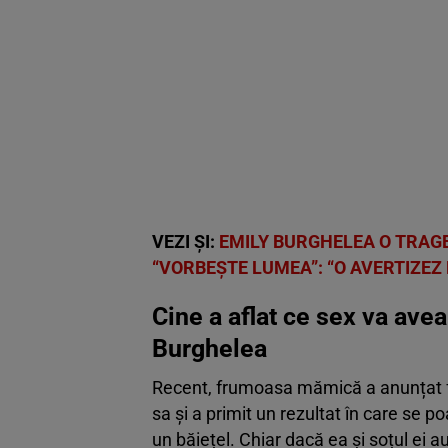
VEZI ȘI:
EMILY BURGHELEA O TRAG
“VORBEȘTE LUMEA”: “O AVERTIZEZ 
Cine a aflat ce sex va avea
Burghelea
Recent, frumoasa mămică a anunțat fa
sa și a primit un rezultat în care se p
un băiețel. Chiar dacă ea și soțul ei a