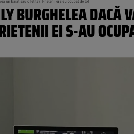
 un băiat sau o fetiță?! Prietenii ei s-au ocupat de tot
LY BURGHELEA DACĂ V
RIETENII EI S-AU OCUP