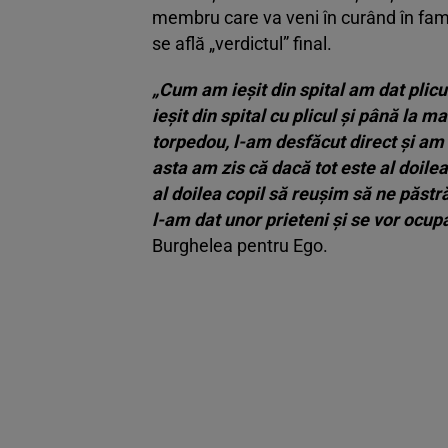
membru care va veni în curând în famili
se află „verdictul” final.
„Cum am ieșit din spital am dat plic
ieșit din spital cu plicul și până la
torpedou, l-am desfăcut direct și am 
asta am zis că dacă tot este al doile
al doilea copil să reușim să ne păst
l-am dat unor prieteni și se vor ocup
Burghelea pentru
Ego
.