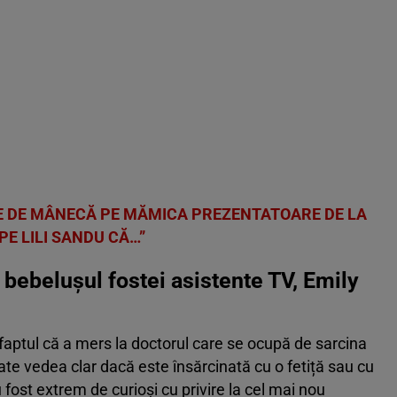
E DE MÂNECĂ PE MĂMICA PREZENTATOARE DE LA
PE LILI SANDU CĂ…”
 bebelușul fostei asistente TV, Emily
ptul că a mers la doctorul care se ocupă de sarcina
oate vedea clar dacă este însărcinată cu o fetiță sau cu
u fost extrem de curioși cu privire la cel mai nou