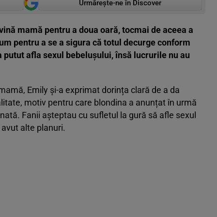
Urmărește-ne în Discover
evină mamă pentru a doua oară, tocmai de aceea a
um pentru a se a sigura că totul decurge conform
 putut afla sexul bebelușului, însă lucrurile nu au
mamă, Emily și-a exprimat dorința clară de a da
ealitate, motiv pentru care blondina a anunțat în urmă
ată. Fanii așteptau cu sufletul la gură să afle sexul
avut alte planuri.