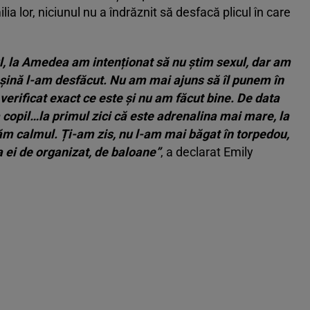
a lor, niciunul nu a îndrăznit să desfacă plicul în care
ul, la Amedea am intenționat să nu știm sexul, dar am
 mașină l-am desfăcut. Nu am mai ajuns să îl punem în
verificat exact ce este și nu am făcut bine. De data
a copil…la primul zici că este adrenalina mai mare, la
răm calmul. Ți-am zis, nu l-am mai băgat în torpedou,
a ei de organizat, de baloane”
, a declarat Emily