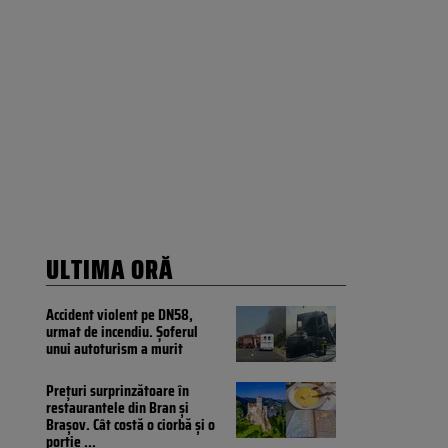
ULTIMA ORĂ
Accident violent pe DN58,
urmat de incendiu. Șoferul
unui autoturism a murit
Prețuri surprinzătoare în
restaurantele din Bran și
Brașov. Cât costă o ciorbă și o
porție
...