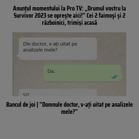
Anunțul momentului la Pro TV: „Drumul vostru la
Survivor 2023 se oprește aici!” Cei 2 faimoși și 2
războinici, trimiși acasă
Bancul de joi | ”Domnule doctor, v-ați uitat pe analizele
mele?”