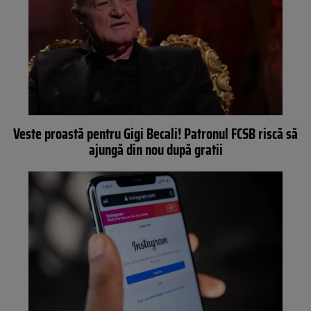
Veste proastă pentru Gigi Becali! Patronul FCSB riscă să
ajungă din nou după gratii