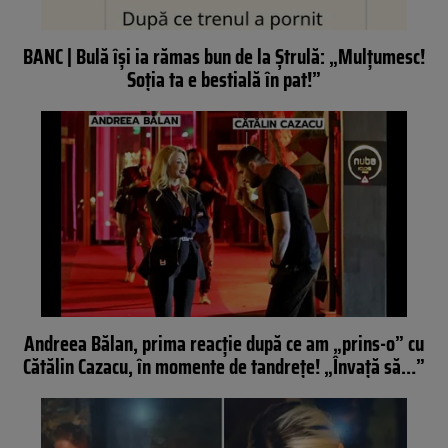
BANC | Bulă își ia rămas bun de la Ștrulă: „Mulțumesc!
Soția ta e bestială în pat!”
Andreea Bălan, prima reacţie după ce am „prins-o” cu
Cătălin Cazacu, în momente de tandreţe! „Învaţă să…”