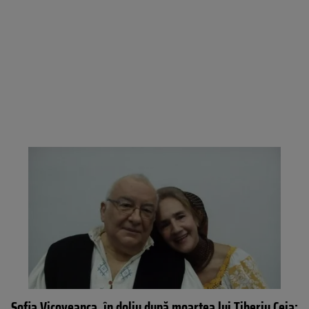
Sofia Vicoveanca, în doliu după moartea lui Tiberiu Ceia: