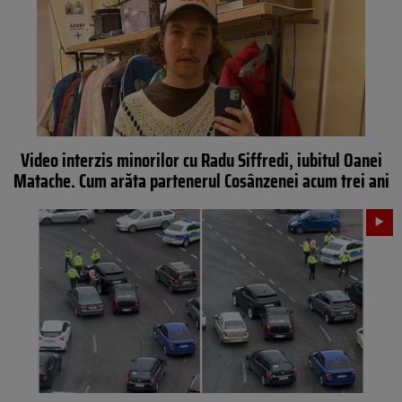
Video interzis minorilor cu Radu Siffredi, iubitul Oanei
Matache. Cum arăta partenerul Cosânzenei acum trei ani