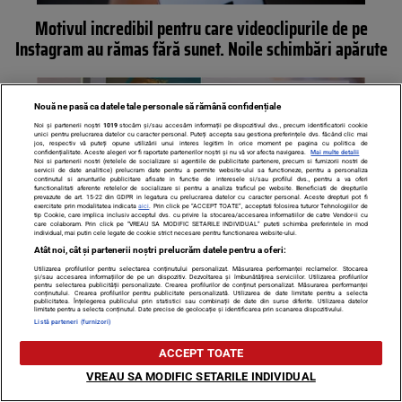
Motivul incredibil pentru care videoclipurile de pe
Instagram au rămas fără sunet. Noile schimbări apărute
Nouă ne pasă ca datele tale personale să rămână confidențiale
Noi și partenerii noștri
1019
stocăm și/sau accesăm informații pe dispozitivul dvs., precum identificatorii cookie
unici pentru prelucrarea datelor cu caracter personal. Puteți accepta sau gestiona preferințele dvs. făcând clic mai
jos, respectiv vă puteți opune utilizării unui interes legitim în orice moment pe pagina cu politica de
confidențialitate. Aceste alegeri vor fi raportate partenerilor noștri și nu vă vor afecta navigarea.
Mai multe detalii
Noi si partenerii nostri (retelele de socializare si agentiile de publicitate partenere, precum si furnizorii nostri de
servicii de date analitice) prelucram date pentru a permite website-ului sa functioneze, pentru a personaliza
continutul si anunturile publicitare afisate in functie de interesele si/sau profilul dvs., pentru a va oferi
functionalitati aferente retelelor de socializare si pentru a analiza traficul pe website. Beneficiati de drepturile
prevazute de art. 15-22 din GDPR in legatura cu prelucrarea datelor cu caracter personal. Aceste drepturi pot fi
exercitate prin modalitatea indicata
aici
. Prin click pe “ACCEPT TOATE”, acceptati folosirea tuturor Tehnologiilor de
tip Cookie, care implica inclusiv acceptul dvs. cu privire la stocarea/accesarea informatiilor de catre Vendor-ii cu
care colaboram. Prin click pe “VREAU SA MODIFIC SETARILE INDIVIDUAL” puteti schimba preferintele in mod
individual, mai putin cele legate de cookie strict necesare pentru functionarea website-ului.
Atât noi, cât și partenerii noștri prelucrăm datele pentru a oferi:
Utilizarea profilurilor pentru selectarea conținutului personalizat. Măsurarea performanței reclamelor. Stocarea
Legătura neștiută dintre Iulia Pârlea și Iulia Vântur. Prin
și/sau accesarea informațiilor de pe un dispozitiv. Dezvoltarea și îmbunătățirea serviciilor. Utilizarea profilurilor
pentru selectarea publicității personalizate. Crearea profilurilor de conținut personalizat. Măsurarea performanței
conținutului. Crearea profilurilor pentru publicitate personalizată. Utilizarea de date limitate pentru a selecta
ce aventuri sentimentale au trecut cele două vedete
publicitatea. Înțelegerea publicului prin statistici sau combinații de date din surse diferite. Utilizarea datelor
limitate pentru a selecta conținutul. Date precise de geolocație și identificarea prin scanarea dispozitivului.
Listă parteneri (furnizori)
ACCEPT TOATE
VREAU SA MODIFIC SETARILE INDIVIDUAL