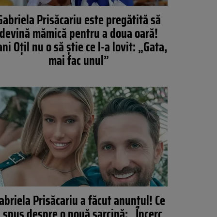
Gabriela Prisăcariu este pregătită să
devină mămică pentru a doua oară!
ni Oțil nu o să știe ce l-a lovit: „Gata,
mai fac unul”
abriela Prisăcariu a făcut anunțul! Ce
 spus despre o nouă sarcină: „Încerc