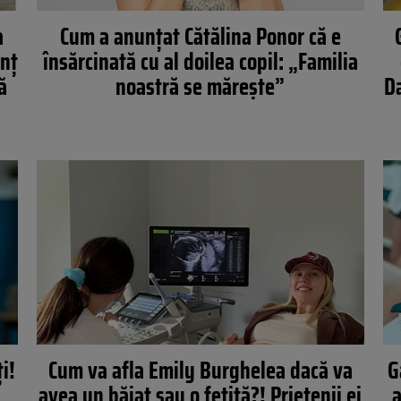
a
Cum a anunțat Cătălina Ponor că e
unț
însărcinată cu al doilea copil: „Familia
ă
noastră se mărește”
Da
i!
Cum va afla Emily Burghelea dacă va
G
avea un băiat sau o fetiță?! Prietenii ei
a