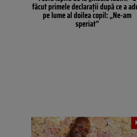
făcut primele declarații după ce a ad
pe lume al doilea copil: „Ne-am
speriat”