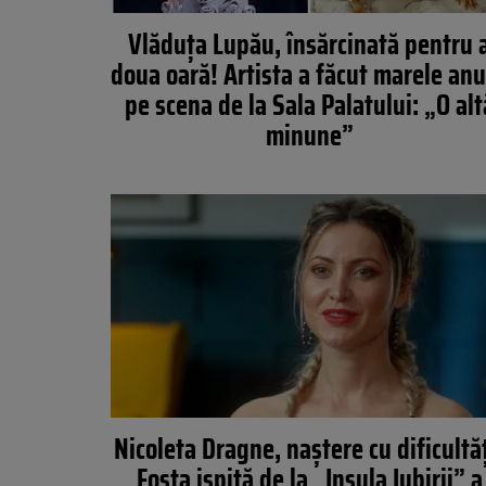
Vlăduța Lupău, însărcinată pentru 
doua oară! Artista a făcut marele an
pe scena de la Sala Palatului: „O alt
minune”
Nicoleta Dragne, naștere cu dificultăț
Fosta ispită de la „Insula Iubirii” a