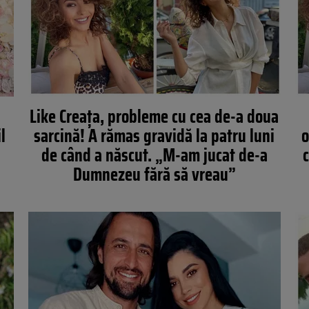
Like Creața, probleme cu cea de-a doua
l
sarcină! A rămas gravidă la patru luni
o
de când a născut. „M-am jucat de-a
c
Dumnezeu fără să vreau”