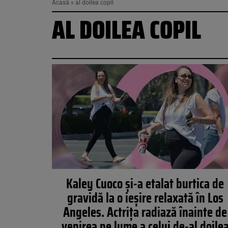
Acasă
»
al doilea copil
AL DOILEA COPIL
Kaley Cuoco și-a etalat burtica de
gravidă la o ieșire relaxată în Los
Angeles. Actrița radiază înainte de
venirea pe lume a celui de-al doile