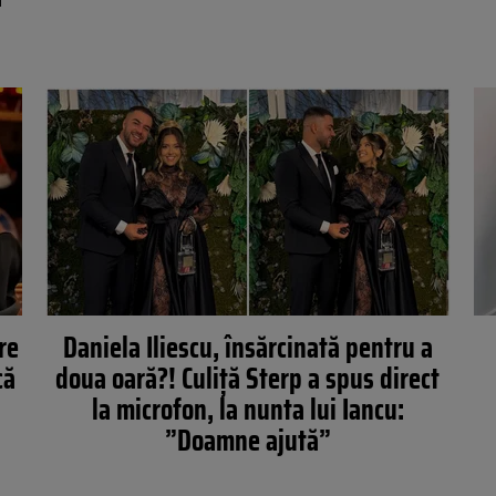
re
Daniela Iliescu, însărcinată pentru a
că
doua oară?! Culiță Sterp a spus direct
la microfon, la nunta lui Iancu:
”Doamne ajută”