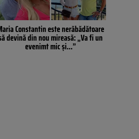
aria Constantin este nerăbădătoare
să devină din nou mireasă: „Va fi un
evenimt mic și…”