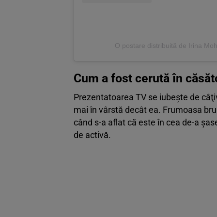
O postare distribuită de Irina M
Cum a fost cerută în căsăt
Prezentatoarea TV se iubeşte de câţi
mai în vârstă decât ea. Frumoasa brun
când s-a aflat că este în cea de-a şas
de activă.