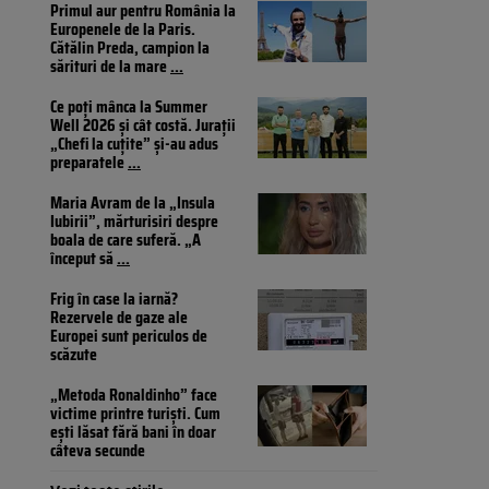
Primul aur pentru România la
Europenele de la Paris.
Cătălin Preda, campion la
sărituri de la mare
...
Ce poți mânca la Summer
Well 2026 și cât costă. Jurații
„Chefi la cuțite” și-au adus
preparatele
...
Maria Avram de la „Insula
Iubirii”, mărturisiri despre
boala de care suferă. „A
început să
...
Frig în case la iarnă?
Rezervele de gaze ale
Europei sunt periculos de
scăzute
„Metoda Ronaldinho” face
victime printre turiști. Cum
ești lăsat fără bani în doar
câteva secunde