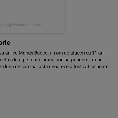
ohora (@irinamariamohora)
orie
va ani cu Marius Badea, un om de afaceri cu 11 ani
etă a luat pe toată lumea prin surprindere, atunci
ea lună de sarcină, asta deoarece a fost cât se poate