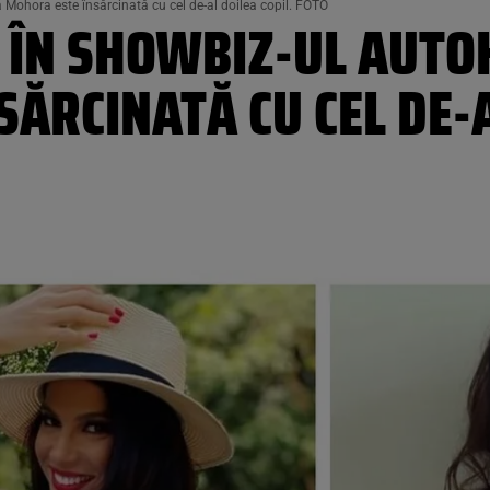
a Mohora este însărcinată cu cel de-al doilea copil. FOTO
 ÎN SHOWBIZ-UL AUTO
ĂRCINATĂ CU CEL DE-A