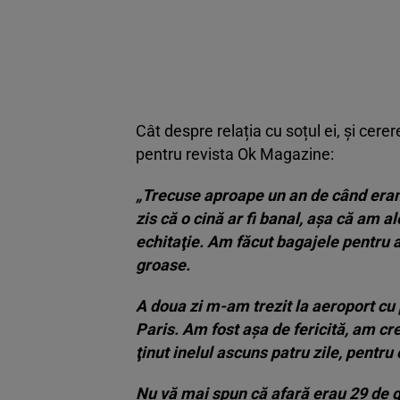
Cât despre relația cu soțul ei, și cere
pentru revista Ok Magazine:
„Trecuse aproape un an de când er
zis că o cină ar fi banal, aşa că am a
echitaţie. Am făcut bagajele pentru 
groase.
A doua zi m-am trezit la aeroport cu 
Paris. Am fost aşa de fericită, am cr
ţinut inelul ascuns patru zile, pentru 
Nu vă mai spun că afară erau 29 de g