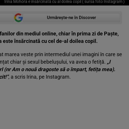
Irina Mohora e însărcinată cu al doilea copil ( sursa foto Instagram )
Urmărește-ne în Discover
anilor din mediul online, chiar în prima zi de Paște,
este însărcinată cu cel de-al doilea copil.
at marea veste prin intermediul unei imagini în care se
țat chiar și sexul bebelușului, va avea o fetiță.
„I
l (nr Am o nouă dragoste să o împart, fetița mea).
it!”
, a scris Irina, pe Instagram.