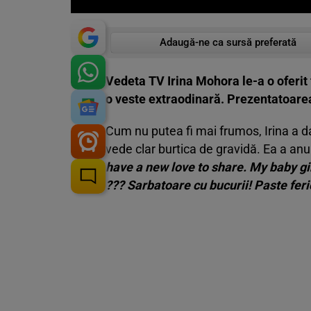
Adaugă-ne ca sursă preferată
Vedeta TV Irina Mohora le-a o oferit f
o veste extraodinară. Prezentatoarea 
Cum nu putea fi mai frumos, Irina a d
vede clar burtica de gravidă. Ea a anun
have a new love to share. My baby gir
??? Sarbatoare cu bucurii! Paste feric