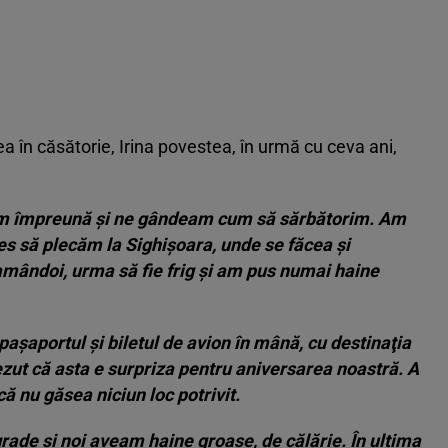
rea în căsătorie, Irina povestea, în urmă cu ceva ani,
am împreună şi ne gândeam cum să sărbătorim. Am
les să plecăm la Sighişoara, unde se făcea şi
amândoi, urma să fie frig şi am pus numai haine
paşaportul şi biletul de avion în mână, cu destinaţia
ezut că asta e surpriza pentru aniversarea noastră. A
că nu găsea niciun loc potrivit.
rade şi noi aveam haine groase, de călărie. În ultima