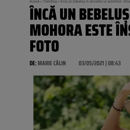
Acasă
»
Trending
»
Încă un bebeluș în showbiz-ul autohton. Irin
ÎNCĂ UN BEBELUȘ
MOHORA ESTE ÎNS
FOTO
DE:
MARIE CĂLIN
03/05/2021 | 08:43