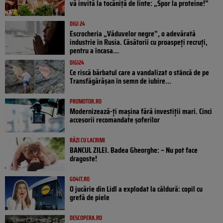
vă invită la tocăniță de linte: „Spor la proteine!”
DIGI 24
Escrocheria „Văduvelor negre”, o adevărată
industrie în Rusia. Căsătorii cu proaspeți recruți,
pentru a încasa...
DIGI24
Ce riscă bărbatul care a vandalizat o stâncă de pe
Transfăgărășan în semn de iubire...
PROMOTOR.RO
Modernizează-ți mașina fără investiții mari. Cinci
accesorii recomandate șoferilor
RÂZI CU LACRIMI
BANCUL ZILEI. Badea Gheorghe: – Nu pot face
dragoste!
GO4IT.RO
O jucărie din Lidl a explodat la căldură: copil cu
grefă de piele
DESCOPERA.RO