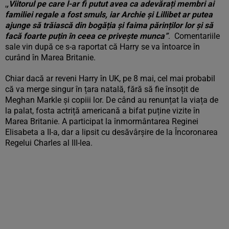
,
,Viitorul pe care l-ar fi putut avea ca adevărați membri ai
familiei regale a fost smuls, iar Archie și Lillibet ar putea
ajunge să trăiască din bogăția și faima părinților lor și să
facă foarte puțin în ceea ce privește munca”
. Comentariile
sale vin după ce s-a raportat că Harry se va întoarce în
curând în Marea Britanie.
Chiar dacă ar reveni Harry în UK, pe 8 mai, cel mai probabil
că va merge singur în țara natală, fără să fie însoțit de
Meghan Markle și copiii lor. De când au renunțat la viața de
la palat, fosta actriță americană a bifat puține vizite în
Marea Britanie. A participat la înmormântarea Reginei
Elisabeta a II-a, dar a lipsit cu desăvârșire de la Încoronarea
Regelui Charles al III-lea.