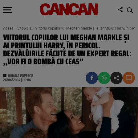
Acasă
»
Showbiz
»
Viitorul copiilor lui Meghan Markle și ai prințului Harry, în peri
VIITORUL COPIILOR LUI MEGHAN MARKLE ȘI
AI PRINȚULUI HARRY, ÎN PERICOL.
DEZVĂLUIRILE FĂCUTE DE UN EXPERT REGAL:
,,VOR FI O BOMBĂ CU CEAS”
DE:
ORIANA POPESCU
26/04/2024 | 00:06