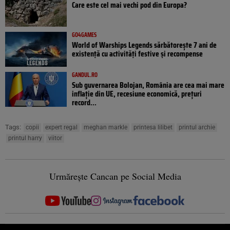
Care este cel mai vechi pod din Europa?
GO4GAMES
World of Warships Legends sărbătorește 7 ani de
existență cu activități festive și recompense
GANDUL.RO
Sub guvernarea Bolojan, România are cea mai mare
inflație din UE, recesiune economică, prețuri
record...
Tags:
copii
expert regal
meghan markle
printesa lilibet
printul archie
printul harry
viitor
Urmărește Cancan pe Social Media