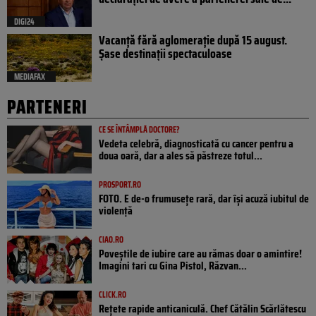
DIGI24
Vacanță fără aglomerație după 15 august.
Șase destinații spectaculoase
MEDIAFAX
PARTENERI
CE SE ÎNTÂMPLĂ DOCTORE?
Vedeta celebră, diagnosticată cu cancer pentru a
doua oară, dar a ales să păstreze totul...
PROSPORT.RO
FOTO. E de-o frumusețe rară, dar își acuză iubitul de
violență
CIAO.RO
Poveştile de iubire care au rămas doar o amintire!
Imagini tari cu Gina Pistol, Răzvan...
CLICK.RO
Rețete rapide anticaniculă. Chef Cătălin Scărlătescu