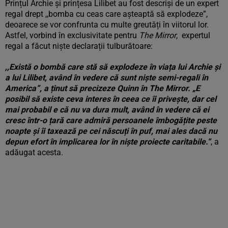
Prințul Archie și prințesa Lilibet au fost descriși de un expert
regal drept ,,bomba cu ceas care așteaptă să explodeze”,
deoarece se vor confrunta cu multe greutăți în viitorul lor.
Astfel, vorbind în exclusivitate pentru
The Mirror
, expertul
regal a făcut niște declarații tulburătoare:
,,Există o bombă care stă să explodeze în viața lui Archie și
a lui Lilibet, având în vedere că sunt niște semi-regali în
America”, a ținut să precizeze Quinn în The Mirror. „E
posibil să existe ceva interes în ceea ce îi privește, dar cel
mai probabil e că nu va dura mult, având în vedere că ei
cresc într-o țară care admiră persoanele îmbogățite peste
noapte și îi taxează pe cei născuți în puf, mai ales dacă nu
depun efort în implicarea lor în niște proiecte caritabile.”
, a
adăugat acesta.