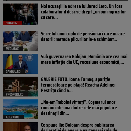
Noi acuzații la adresa lui Jared Leto. Un fost
colaborator îl descrie drept „un om îngrozitor
cu care…
SHOWBIZ
Secretul unui cuplu de pensionari care nu are
datorii: metoda plicurilor le-a schimbat...
MEDIAFAX
Sub guvernarea Bolojan, România are cea mai
mare inflație din UE, recesiune economică,...
GANDUL.RO
GALERIE FOTO. Ioana Tamaş, apariție
fermecătoare pe plajă! Reacția Adelinei
Pestrițu când a...
PROSPORT.RO
„Ne-am îmbolnăvit toți”. Coșmarul unor
români într-una dintre cele mai populare
destinații din...
ADEVARUL
Ce spune Ilie Bolojan despre publicarea
declarației de avere a partenerei sale de...