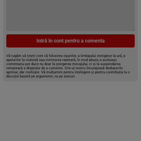
Intră în cont pentru a comenta
Vă rugăm să țineți cont că folosirea injuriilor, a limbajului instigator la ură, a
apelurilor la violență sau trimiterea repetată, în mod abuziv, a aceluiași
comentariu pot duce nu doar la ștergerea mesajului, ci și la suspendarea
temporară a dreptului de a comenta. Site-ul nostru încurajează dezbaterile
aprinse, dar civilizate. Vă mulțumim pentru înțelegere și pentru contribuția la o
discuție bazată pe argumente, nu pe atacuri.