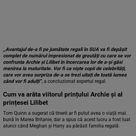
,,Avantajul de-a fi pe jumătate regali în SUA va fi depășit
complet de numărul impresionat de greutăți cu care se vor
confrunta Archie și Lilibet în încercarea lor de a-și găsi
menirea la maturitate. Vor fi ca niște copii de celebrități,
care vor avea surpriza de-a se trezi uitați de toată lumea
când vor fi adulți”
, a concluzionat expertul regal.
Cum va arăta viitorul prințului Archie și al
prințesei Lilibet
Tom Quinn a sugerat că tinerii ar fi putut avea o viață mai
bună în Marea Britanie, dar a spus că acest lucru a fost luat
atunci când Meghan și Harry au părăsit familia regală: