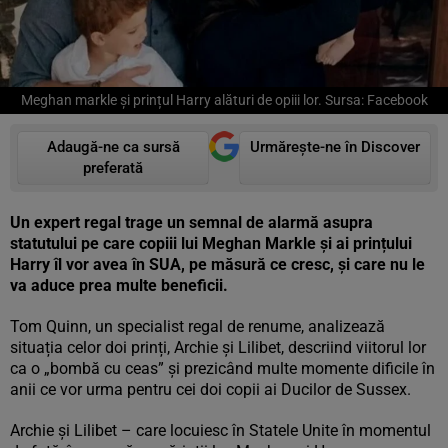
Meghan markle și prințul Harry alături de opiii lor. Sursa: Facebook
Adaugă-ne ca sursă
Urmărește-ne în Discover
preferată
Un expert regal trage un semnal de alarmă asupra
statutului pe care copiii lui Meghan Markle și ai prințului
Harry îl vor avea în SUA, pe măsură ce cresc, și care nu le
va aduce prea multe beneficii.
Tom Quinn, un specialist regal de renume, analizează
situația celor doi prinți, Archie și Lilibet, descriind viitorul lor
ca o „bombă cu ceas” și prezicând multe momente dificile în
anii ce vor urma pentru cei doi copii ai Ducilor de Sussex.
Archie și Lilibet – care locuiesc în Statele Unite în momentul