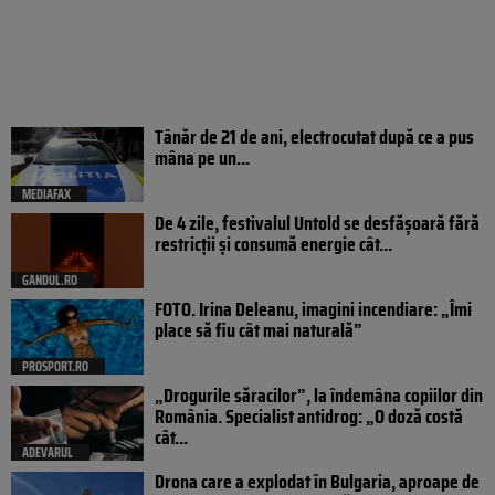
Tânăr de 21 de ani, electrocutat după ce a pus
mâna pe un...
MEDIAFAX
De 4 zile, festivalul Untold se desfășoară fără
restricții și consumă energie cât...
GANDUL.RO
FOTO. Irina Deleanu, imagini incendiare: „Îmi
place să fiu cât mai naturală”
PROSPORT.RO
„Drogurile săracilor”, la îndemâna copiilor din
România. Specialist antidrog: „O doză costă
cât...
ADEVARUL
Drona care a explodat în Bulgaria, aproape de