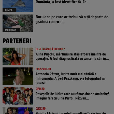
România, a fost identificată. Ce...
DIGI24
Buruiana pe care ar trebui să o ții departe de
grădină cu orice...
MEDIAFAX
PARTENERI
CE SE ÎNTÂMPLĂ DOCTORE?
Alina Pușcău, mărturisire sfâșietoare înainte de
operație. A fost diagnosticată cu cancer la sân în...
PROSPORT.RO
Antonela Pătruț, iubita mult mai tânără a
milionarului Arpad Paszkany, s-a fotografiat în
jacuzzi
CIAO.RO
Poveştile de iubire care au rămas doar o amintire!
Imagini tari cu Gina Pistol, Răzvan...
CLICK.RO
Natalia Mateuț, imagini incendiare în costum de