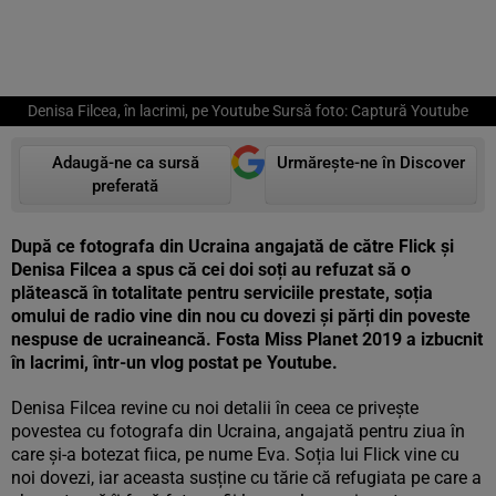
Denisa Filcea, în lacrimi, pe Youtube Sursă foto: Captură Youtube
Adaugă-ne ca sursă
Urmărește-ne în Discover
preferată
După ce fotografa din Ucraina angajată de către Flick și
Denisa Filcea a spus că cei doi soți au refuzat să o
plătească în totalitate pentru serviciile prestate, soția
omului de radio vine din nou cu dovezi și părți din poveste
nespuse de ucraineancă. Fosta Miss Planet 2019 a izbucnit
în lacrimi, într-un vlog postat pe Youtube.
Denisa Filcea revine cu noi detalii în ceea ce privește
povestea cu fotografa din Ucraina, angajată pentru ziua în
care și-a botezat fiica, pe nume Eva. Soția lui Flick vine cu
noi dovezi, iar aceasta susține cu tărie că refugiata pe care a