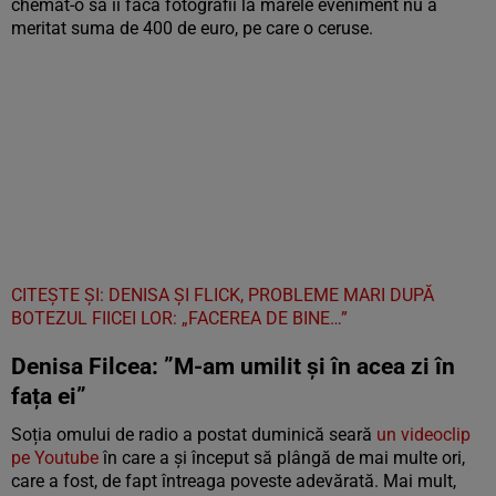
chemat-o să îi facă fotografii la marele eveniment nu a
meritat suma de 400 de euro, pe care o ceruse.
CITEȘTE ȘI: DENISA ȘI FLICK, PROBLEME MARI DUPĂ
BOTEZUL FIICEI LOR: „FACEREA DE BINE…”
Denisa Filcea: ”M-am umilit și în acea zi în
fața ei”
Soția omului de radio a postat duminică seară
un videoclip
pe Youtube
în care a și început să plângă de mai multe ori,
care a fost, de fapt întreaga poveste adevărată. Mai mult,