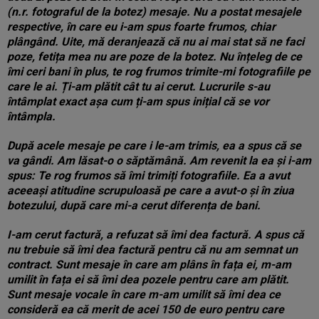
(n.r. fotograful de la botez) mesaje. Nu a postat mesajele
respective, în care eu i-am spus foarte frumos, chiar
plângând. Uite, mă deranjează că nu ai mai stat să ne faci
poze, fetița mea nu are poze de la botez. Nu înțeleg de ce
îmi ceri bani în plus, te rog frumos trimite-mi fotografiile pe
care le ai. Ți-am plătit cât tu ai cerut. Lucrurile s-au
întâmplat exact așa cum ți-am spus inițial că se vor
întâmpla.
După acele mesaje pe care i le-am trimis, ea a spus că se
va gândi. Am lăsat-o o săptămână. Am revenit la ea și i-am
spus: Te rog frumos să îmi trimiți fotografiile. Ea a avut
aceeași atitudine scrupuloasă pe care a avut-o și în ziua
botezului, după care mi-a cerut diferența de bani.
I-am cerut factură, a refuzat să îmi dea factură. A spus că
nu trebuie să îmi dea factură pentru că nu am semnat un
contract. Sunt mesaje în care am plâns în fața ei, m-am
umilit în fața ei să îmi dea pozele pentru care am plătit.
Sunt mesaje vocale în care m-am umilit să îmi dea ce
consideră ea că merit de acei 150 de euro pentru care