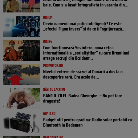
baie. Cum s-a lăsat fotografiată în vacanța din...
DIGI 24
Devin oamenii mai puțin inteligenți? Ce este
„efectul Flynn invers” și de ce îi îngrijorează...
DIGI24
Cum funcționează Sovintern, noua rețea
internațională a „socialiștilor” cu care Kremlinul
atrage recruți din Occident...
PROMOTOR.RO
Nivelul extrem de scăzut al Dunării a dus la o
descoperire rară. Era acolo de...
RÂZI CU LACRIMI
BANCUL ZILEI. Badea Gheorghe: – Nu pot face
dragoste!
GO4IT.RO
Gadget util pentru grădină: Radio solar portabil cu
Bluetooth la Dedeman
DESCOPERA.RO