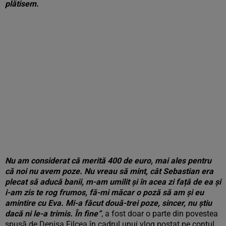
plătisem.
Nu am considerat că merită 400 de euro, mai ales pentru
că noi nu avem poze. Nu vreau să mint, cât Sebastian era
plecat să aducă banii, m-am umilit și în acea zi față de ea și
i-am zis te rog frumos, fă-mi măcar o poză să am și eu
amintire cu Eva. Mi-a făcut două-trei poze, sincer, nu știu
dacă ni le-a trimis. În fine”
, a fost doar o parte din povestea
spusă de Denisa Filcea în cadrul unui vlog postat pe contul