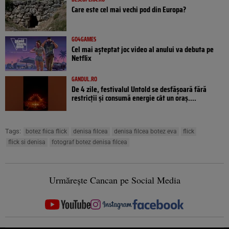
Care este cel mai vechi pod din Europa?
GO4GAMES
Cel mai așteptat joc video al anului va debuta pe
Netflix
GANDUL.RO
De 4 zile, festivalul Untold se desfășoară fără
restricții și consumă energie cât un oraș....
Tags:
botez fiica flick
denisa filcea
denisa filcea botez eva
flick
flick si denisa
fotograf botez denisa filcea
Urmărește Cancan pe Social Media