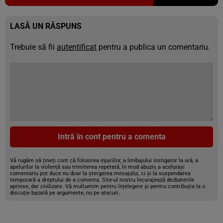
LASĂ UN RĂSPUNS
Trebuie să fii
autentificat
pentru a publica un comentariu.
Intră în cont pentru a comenta
Vă rugăm să țineți cont că folosirea injuriilor, a limbajului instigator la ură, a
apelurilor la violență sau trimiterea repetată, în mod abuziv, a aceluiași
comentariu pot duce nu doar la ștergerea mesajului, ci și la suspendarea
temporară a dreptului de a comenta. Site-ul nostru încurajează dezbaterile
aprinse, dar civilizate. Vă mulțumim pentru înțelegere și pentru contribuția la o
discuție bazată pe argumente, nu pe atacuri.