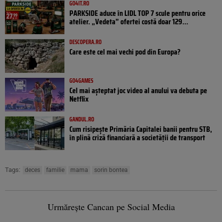
GO4IT.RO
PARKSIDE aduce în LIDL TOP 7 scule pentru orice
atelier. „Vedeta” ofertei costă doar 129...
DESCOPERA.RO
Care este cel mai vechi pod din Europa?
GO4GAMES
Cel mai așteptat joc video al anului va debuta pe
Netflix
GANDUL.RO
Cum risipește Primăria Capitalei banii pentru STB,
în plină criză financiară a societății de transport
Tags:
deces
familie
mama
sorin bontea
Urmărește Cancan pe Social Media