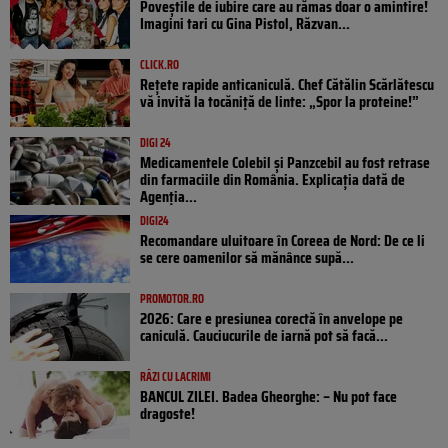
Poveştile de iubire care au rămas doar o amintire!
Imagini tari cu Gina Pistol, Răzvan...
CLICK.RO
Rețete rapide anticaniculă. Chef Cătălin Scărlătescu
vă invită la tocăniță de linte: „Spor la proteine!”
DIGI 24
Medicamentele Colebil și Panzcebil au fost retrase
din farmaciile din România. Explicația dată de
Agenția...
DIGI24
Recomandare uluitoare în Coreea de Nord: De ce li
se cere oamenilor să mănânce supă...
PROMOTOR.RO
2026: Care e presiunea corectă în anvelope pe
caniculă. Cauciucurile de iarnă pot să facă...
RÂZI CU LACRIMI
BANCUL ZILEI. Badea Gheorghe: – Nu pot face
dragoste!