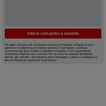
Intră în cont pentru a comenta
Vă rugăm să țineți cont că folosirea injuriilor, a limbajului instigator la ură, a
apelurilor la violență sau trimiterea repetată, în mod abuziv, a aceluiași
comentariu pot duce nu doar la ștergerea mesajului, ci și la suspendarea
temporară a dreptului de a comenta. Site-ul nostru încurajează dezbaterile
aprinse, dar civilizate. Vă mulțumim pentru înțelegere și pentru contribuția la o
discuție bazată pe argumente, nu pe atacuri.