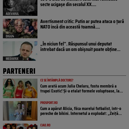
secte ucigașe din secolul XX....
ADEVARUL
Avertisment critic: Putin ar putea ataca o țară
NATO încă din această toamnă....
DIGI24
„În niciun fel”. Răspunsul unui deputat
întrebat dacă un om obișnuit poate obține...
MEDIAFAX
PARTENERI
CE SE ÎNTÂMPLĂ DOCTORE?
Cum arată acum Julia Chelaru, fosta membră a
trupei Exotic! Și-a etalat formele voluptoase, la...
PROSPORT.RO
Cum a apărut Alicia, fiica marelui fotbalist, într-o
pereche de bikini. Internetul a explodat: „Zeiță...
CIAO.RO