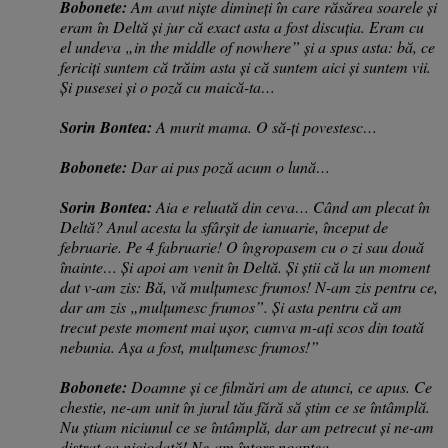
Bobonete:
Am avut niște dimineți în care răsărea soarele și
eram în Deltă și jur că exact asta a fost discuția. Eram cu
el undeva „in the middle of nowhere” și a spus asta: bă, ce
fericiți suntem că trăim asta și că suntem aici și suntem vii.
Și pusesei și o poză cu maică-ta…
Sorin Bontea:
A murit mama. O să-ți povestesc…
Bobonete:
Dar ai pus poză acum o lună…
Sorin Bontea:
Aia e reluată din ceva… Când am plecat în
Deltă? Anul acesta la sfârșit de ianuarie, început de
februarie. Pe 4 fabruarie! O îngropasem cu o zi sau două
înainte… Și apoi am venit în Deltă. Și știi că la un moment
dat v-am zis: Bă, vă mulțumesc frumos! N-am zis pentru ce,
dar am zis „mulțumesc frumos”. Și asta pentru că am
trecut peste moment mai ușor, cumva m-ați scos din toată
nebunia. Așa a fost, mulțumesc frumos!”
Bobonete:
Doamne și ce filmări am de atunci, ce apus. Ce
chestie, ne-am unit în jurul tău fără să știm ce se întâmplă.
Nu știam niciunul ce se întâmplă, dar am petrecut și ne-am
distrat ca niciodată! Ne-am întors noaptea.