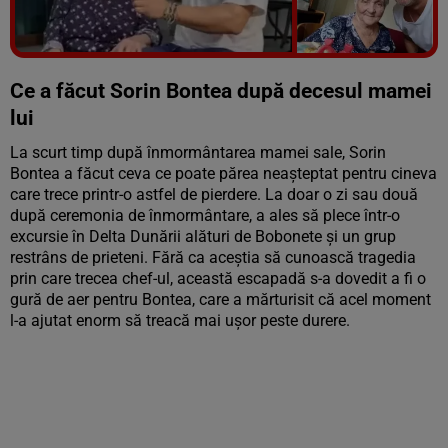
Vezi galeria foto
3 poze
Ce a făcut Sorin Bontea după decesul mamei
lui
La scurt timp după înmormântarea mamei sale, Sorin
Bontea a făcut ceva ce poate părea neașteptat pentru cineva
care trece printr-o astfel de pierdere. La doar o zi sau două
după ceremonia de înmormântare, a ales să plece într-o
excursie în Delta Dunării alături de Bobonete și un grup
restrâns de prieteni. Fără ca aceștia să cunoască tragedia
prin care trecea chef-ul, această escapadă s-a dovedit a fi o
gură de aer pentru Bontea, care a mărturisit că acel moment
l-a ajutat enorm să treacă mai ușor peste durere.