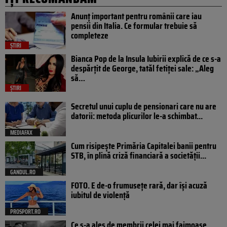
Anunț important pentru românii care iau
pensii din Italia. Ce formular trebuie să
completeze
ȘTIRI
Bianca Pop de la Insula Iubirii explică de ce s-a
despărțit de George, tatăl fetiței sale: „Aleg
să…
ȘTIRI
Secretul unui cuplu de pensionari care nu are
datorii: metoda plicurilor le-a schimbat...
MEDIAFAX
Cum risipește Primăria Capitalei banii pentru
STB, în plină criză financiară a societății...
GANDUL.RO
FOTO. E de-o frumusețe rară, dar își acuză
iubitul de violență
PROSPORT.RO
Ce s-a ales de membrii celei mai faimoase