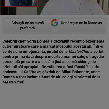
Adaugă-ne ca sursă
Urmărește-ne în Discover
preferată
Celebrul chef Sorin Bontea a dezvăluit recent o experiență
cutremurătoare care a marcat începutul acestui an. Într-o
confesiune emoționantă, juratul de la
MasterChef
a vorbit
pentru prima dată despre moartea mamei sale, o tragedie
personală pe care a ales să o țină ascunsă chiar și de
prietenii săi apropiați. Dezvăluirea a fost făcută în cadrul
podcastului
Da! Bravo
, găzduit de Mihai Bobonete, unde
Bontea a fost invitat alături de alți colegi și prieteni de la
MasterChef
.