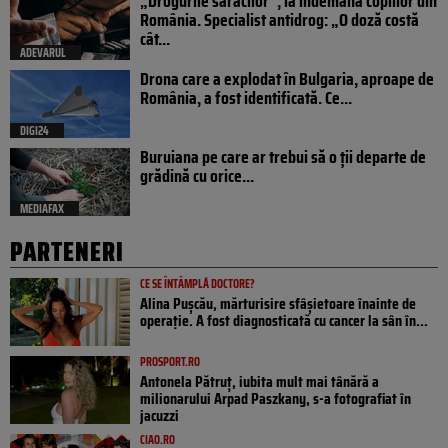
„Drogurile săracilor”, la îndemâna copiilor din
România. Specialist antidrog: „O doză costă
cât...
ADEVARUL
Drona care a explodat în Bulgaria, aproape de
România, a fost identificată. Ce...
DIGI24
Buruiana pe care ar trebui să o ții departe de
grădină cu orice...
MEDIAFAX
PARTENERI
CE SE ÎNTÂMPLĂ DOCTORE?
Alina Pușcău, mărturisire sfâșietoare înainte de
operație. A fost diagnosticată cu cancer la sân în...
PROSPORT.RO
Antonela Pătruț, iubita mult mai tânără a
milionarului Arpad Paszkany, s-a fotografiat în
jacuzzi
CIAO.RO