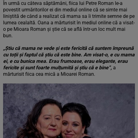
În urmă cu câteva săptămâni, fiica lui Petre Roman le-a
povestit urmăritorilor ei din mediul online că se simte mai
liniștită de când a realizat că mama sa îi trimite semne de pe
lumea cealaltă. Oana a mărturisit în mediul online că a visat-
o pe Mioara Roman și știe că se află într-un loc mult mai
bun.
„Știu că mama ne vede și este fericită că suntem împreună
cu toții și faptul că știu că este bine. Am visat-o, e cu mama
ei, e cu bunica mea. Erau frumoase, erau elegante, erau
fericite și sunt foarte mulțumită și știu că e bine”,
a
mărturisit fiica cea mică a Mioarei Roman.