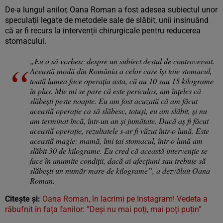
De-a lungul anilor, Oana Roman a fost adesea subiectul unor
speculații legate de metodele sale de slăbit, unii insinuând
că ar fi recurs la intervenții chirurgicale pentru reducerea
stomacului.
„Eu o să vorbesc despre un subiect destul de controversat.
Această modă din România a celor care își taie stomacul,
toată lumea face operația asta, că au 10 sau 15 kilograme
în plus. Mie mi se pare că este periculos, am înțeles că
slăbești peste noapte. Eu am fost acuzată că am făcut
această operație ca să slăbesc, totuși, eu am slăbit, și nu
am terminat încă, într-un an și jumătate. Dacă aș fi făcut
această operație, rezultatele s-ar fi văzut într-o lună. Este
această magie: mamă, îmi tai stomacul, într-o lună am
slăbit 30 de kilograme. Eu cred că această intervenție se
face în anumite condiții, dacă ai afecțiuni sau trebuie să
slăbești un număr mare de kilograme”, a dezvăluit Oana
Roman.
Citește și:
Oana Roman, în lacrimi pe Instagram! Vedeta a
răbufnit în fața fanilor: ”Deși nu mai poți, mai poți puțin”