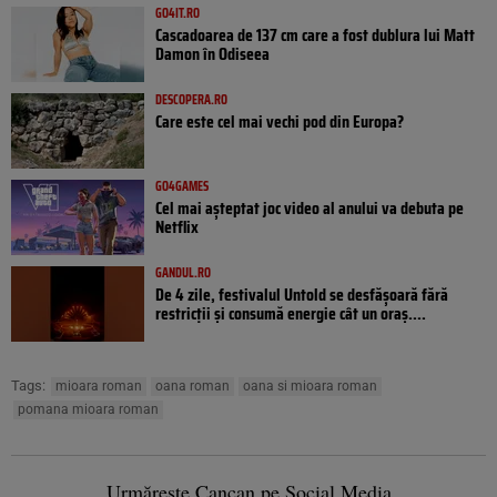
GO4IT.RO
Cascadoarea de 137 cm care a fost dublura lui Matt
Damon în Odiseea
DESCOPERA.RO
Care este cel mai vechi pod din Europa?
GO4GAMES
Cel mai așteptat joc video al anului va debuta pe
Netflix
GANDUL.RO
De 4 zile, festivalul Untold se desfășoară fără
restricții și consumă energie cât un oraș....
Tags:
mioara roman
oana roman
oana si mioara roman
pomana mioara roman
Urmărește Cancan pe Social Media