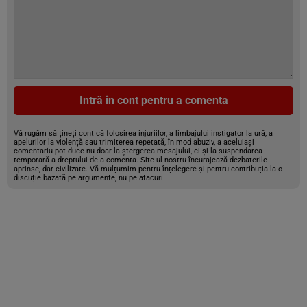
Intră în cont pentru a comenta
Vă rugăm să țineți cont că folosirea injuriilor, a limbajului instigator la ură, a
apelurilor la violență sau trimiterea repetată, în mod abuziv, a aceluiași
comentariu pot duce nu doar la ștergerea mesajului, ci și la suspendarea
temporară a dreptului de a comenta. Site-ul nostru încurajează dezbaterile
aprinse, dar civilizate. Vă mulțumim pentru înțelegere și pentru contribuția la o
discuție bazată pe argumente, nu pe atacuri.