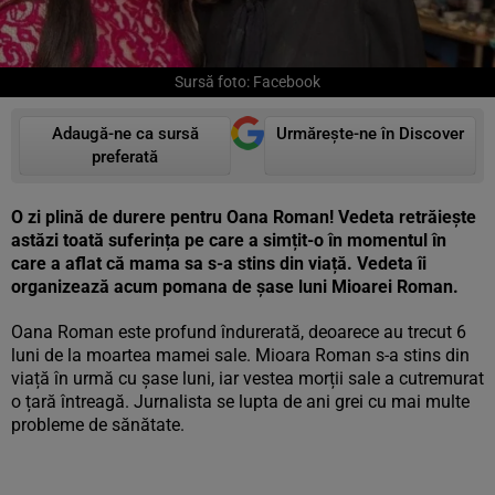
Sursă foto: Facebook
Adaugă-ne ca sursă
Urmărește-ne în Discover
preferată
O zi plină de durere pentru Oana Roman! Vedeta retrăiește
astăzi toată suferința pe care a simțit-o în momentul în
care a aflat că mama sa s-a stins din viață. Vedeta îi
organizează acum pomana de șase luni Mioarei Roman.
Oana Roman este profund îndurerată, deoarece au trecut 6
luni de la moartea mamei sale. Mioara Roman s-a stins din
viață în urmă cu șase luni, iar vestea morții sale a cutremurat
o țară întreagă. Jurnalista se lupta de ani grei cu mai multe
probleme de sănătate.