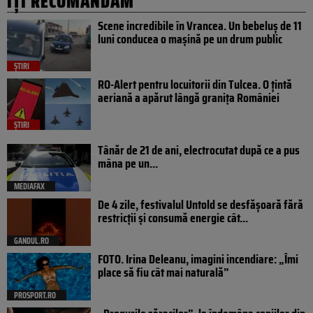
IȚI RECOMANDĂM
Scene incredibile în Vrancea. Un bebeluș de 11
luni conducea o mașină pe un drum public
ȘTIRI
RO-Alert pentru locuitorii din Tulcea. O țintă
aeriană a apărut lângă granița României
ȘTIRI
Tânăr de 21 de ani, electrocutat după ce a pus
mâna pe un...
MEDIAFAX
De 4 zile, festivalul Untold se desfășoară fără
restricții și consumă energie cât...
GANDUL.RO
FOTO. Irina Deleanu, imagini incendiare: „Îmi
place să fiu cât mai naturală”
PROSPORT.RO