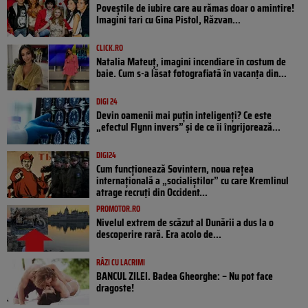
Poveştile de iubire care au rămas doar o amintire!
Imagini tari cu Gina Pistol, Răzvan...
CLICK.RO
Natalia Mateuț, imagini incendiare în costum de
baie. Cum s-a lăsat fotografiată în vacanța din...
DIGI 24
Devin oamenii mai puțin inteligenți? Ce este
„efectul Flynn invers” și de ce îi îngrijorează...
DIGI24
Cum funcționează Sovintern, noua rețea
internațională a „socialiștilor” cu care Kremlinul
atrage recruți din Occident...
PROMOTOR.RO
Nivelul extrem de scăzut al Dunării a dus la o
descoperire rară. Era acolo de...
RÂZI CU LACRIMI
BANCUL ZILEI. Badea Gheorghe: – Nu pot face
dragoste!