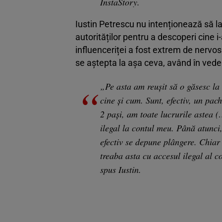
InstaStory.
Iustin Petrescu nu intenționează să las
autorităților pentru a descoperi cine i-
influenceriței a fost extrem de nervos 
se aștepta la așa ceva, având în veder
„Pe asta am reușit să o găsesc la
cine și cum. Sunt, efectiv, un pac
2 pași, am toate lucrurile astea 
ilegal la contul meu. Până atunci, 
efectiv se depune plângere. Chia
treaba asta cu accesul ilegal al c
spus Iustin.