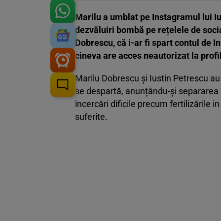
Marilu a umblat pe Instagramul lui Ius
dezvăluiri bombă pe rețelele de socia
Dobrescu, că i-ar fi spart contul de 
cineva are acces neautorizat la profi
Marilu Dobrescu și Iustin Petrescu au 
se despartă, anunțându-și separarea în
încercări dificile precum fertilizările 
suferite.