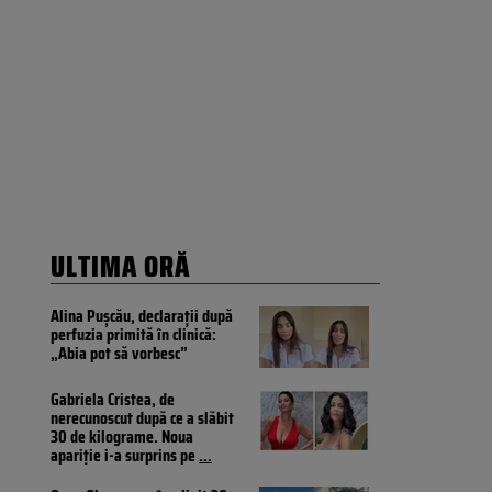
ULTIMA ORĂ
Alina Pușcău, declarații după
perfuzia primită în clinică:
„Abia pot să vorbesc”
Gabriela Cristea, de
nerecunoscut după ce a slăbit
30 de kilograme. Noua
apariție i-a surprins pe
...