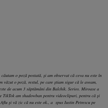
 căutam o poză postată, și am observat că ceva nu este în
m văzut o poză, restul, pe care știam sigur că le aveam,
este de acum 3 săptămâni din Balchik. Serios. Miroase a
pe TikTok am shadowban pentru videoclipuri, pentru că și
 Aflu și vă zic că nu este ok., a spus Iustin Petrescu pe