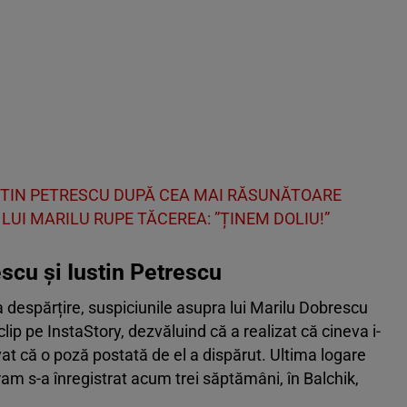
USTIN PETRESCU DUPĂ CEA MAI RĂSUNĂTOARE
LUI MARILU RUPE TĂCEREA: ”ȚINEM DOLIU!”
scu și Iustin Petrescu
a despărțire, suspiciunile asupra lui Marilu Dobrescu
lip pe InstaStory, dezvăluind că a realizat că cineva i-
at că o poză postată de el a dispărut. Ultima logare
m s-a înregistrat acum trei săptămâni, în Balchik,