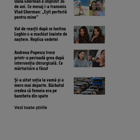
Oana Gherman a împlinit 36
de ani. Ce mesaj i-a transmis
Vlad Gherman: „Ești perfectă
pentru mine”
Val de reacții după ce Iustina
Loghin s-a machiat înainte de
naștere. Replica vedetei
Andreea Popescu trece
printr-o perioadă grea după
intervenția chirurgicală. Ce
mărturisire a făcut
Și-a uitat soția la vamă și a
mers mai departe. Bărbatul
credea că femeia era pe
bancheta din spate
Vezi toate știrile