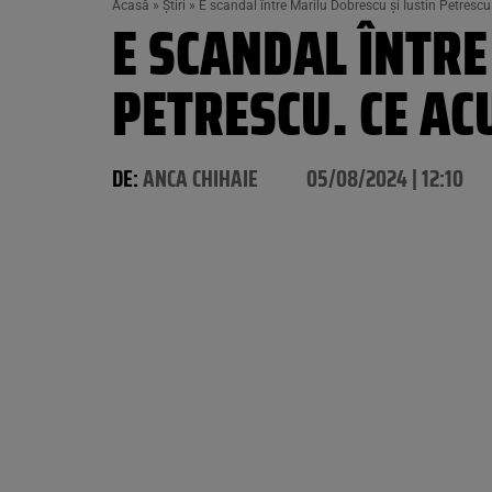
Acasă
»
Știri
»
E scandal între Marilu Dobrescu și Iustin Petrescu.
E SCANDAL ÎNTRE
PETRESCU. CE ACU
DE:
ANCA CHIHAIE
05/08/2024 | 12:10