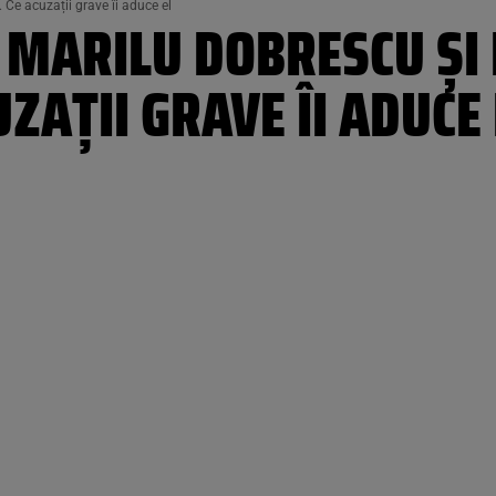
 Ce acuzații grave îi aduce el
 MARILU DOBRESCU ȘI 
ZAȚII GRAVE ÎI ADUCE 