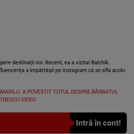
ere destinații noi. Recent, ea a vizitat Balchik.
nfluencerița a împărtășit pe Instagram că se afla acolo
UI MARILU. A POVESTIT TOTUL DESPRE BĂRBATUL
ETRESCU VIDEO
Intră în cont!