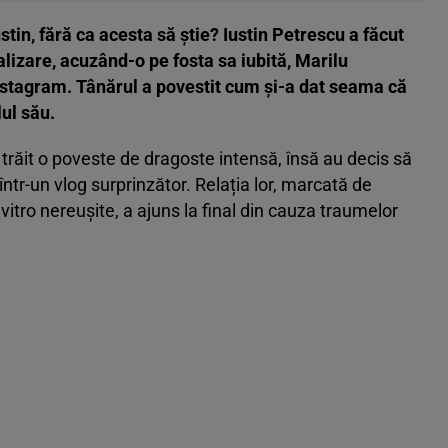
tin, fără ca acesta să știe? Iustin Petrescu a făcut
lizare, acuzând-o pe fosta sa iubită, Marilu
Instagram. Tânărul a povestit cum și-a dat seama că
lul său.
trăit o poveste de dragoste intensă, însă au decis să
tr-un vlog surprinzător. Relația lor, marcată de
in vitro nereușite, a ajuns la final din cauza traumelor