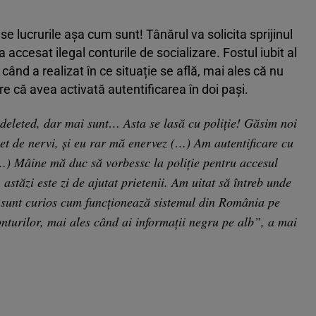
e lucrurile așa cum sunt! Tânărul va solicita sprijinul
a accesat ilegal conturile de socializare. Fostul iubit al
când a realizat în ce situație se află, mai ales că nu
e că avea activată autentificarea în doi pași.
 deleted, dar mai sunt… Asta se lasă cu poliție! Găsim noi
het de nervi, și eu rar mă enervez (…) Am autentificare cu
(…) Mâine mă duc să vorbessc la poliție pentru accesul
astăzi este zi de ajutat prietenii. Am uitat să întreb unde
r sunt curios cum funcționează sistemul din România pe
onturilor, mai ales când ai informații negru pe alb”, a mai