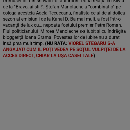
frumuseților din showbiz-ul autohton. După relația cu Silvia
de la ”Bravo, ai stil!”, Ștefan Manolache a “combinat-o” pe
colega acesteia Adela Tecuceanu, finalista celui de-al doilea
sezon al emisiunii de la Kanal D. Ba mai mult, a fost într-o
vacanță de lux cu… nepoata fostului premier Petre Roman.
Fiul politicianului Mircea Manolache s-a iubit și cu îndrăgita
bloggeriţă Ioana Grama. Povestea lor de iubire nu a durat
însă prea mult timp.
(NU RATA:
VIOREL STEGARU S-A
ANGAJAT! CUM ÎL POȚI VEDEA PE SOȚUL VULPIȚEI DE LA
ACCES DIRECT, CHIAR LA UȘA CASEI TALE
)