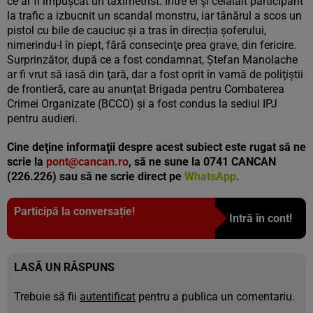
ce ar fi împușcat un taximetrist. Între el și celălalt participant
la trafic a izbucnit un scandal monstru, iar tânărul a scos un
pistol cu bile de cauciuc și a tras în direcția șoferului,
nimerindu-l în piept, fără consecinţe prea grave, din fericire.
Surprinzător, după ce a fost condamnat, Ștefan Manolache
ar fi vrut să iasă din ţară, dar a fost oprit în vamă de poliţiştii
de frontieră, care au anunţat Brigada pentru Combaterea
Crimei Organizate (BCCO) şi a fost condus la sediul IPJ
pentru audieri.
Cine deţine informaţii despre acest subiect este rugat să ne
scrie la
pont@cancan.ro
, să ne sune la 0741 CANCAN
(226.226) sau să ne scrie direct pe
WhatsApp
.
Participă la conversație!
Intră în cont!
LASĂ UN RĂSPUNS
Trebuie să fii
autentificat
pentru a publica un comentariu.