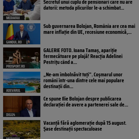
Secretul unui cuplu de pensionari care nu are
datorii: metoda plicurilor le-a schimbat...
MEDIAFAX
Sub guvernarea Bolojan, România are cea mai
mare inflație din UE, recesiune economică,...
GANDUL.RO
GALERIE FOTO. Ioana Tamaş, apariție
fermecătoare pe plajă! Reacția Adelinei
Pestrițu când a...
PROSPORT.RO
„Ne-am îmbolnăvit toți”. Coșmarul unor
români într-una dintre cele mai populare
destinații din...
ADEVARUL
Ce spune Ilie Bolojan despre publicarea
declarației de avere a partenerei sale de...
DIGI24
Vacanță fără aglomerație după 15 august.
Șase destinații spectaculoase
MEDIAFAX