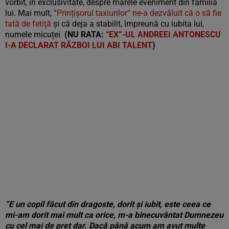
vorbit, în exclusivitate, despre marele eveniment din familia
lui. Mai mult,
”Prințișorul taxiurilor” ne-a dezvăluit că o să fie
tată de fetiță
și că deja a stabilit, împreună cu iubita lui,
numele micuței.
(NU RATA:
“EX”-UL ANDREEI ANTONESCU
I-A DECLARAT RĂZBOI LUI ABI TALENT
)
”E un copil făcut din dragoste, dorit și iubit, este ceea ce
mi-am dorit mai mult ca orice, m-a binecuvântat Dumnezeu
cu cel mai de preț dar. Dacă până acum am avut multe