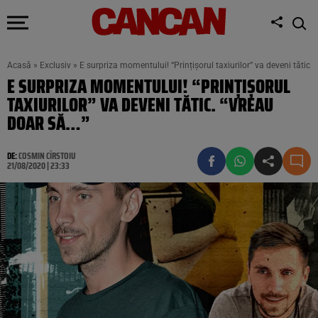
Acasă
»
Exclusiv
»
E surpriza momentului! “Prințișorul taxiurilor” va deveni tătic.
E SURPRIZA MOMENTULUI! “PRINȚIȘORUL
TAXIURILOR” VA DEVENI TĂTIC. “VREAU
DOAR SĂ…”
DE:
COSMIN CÎRSTOIU
21/08/2020 | 23:33