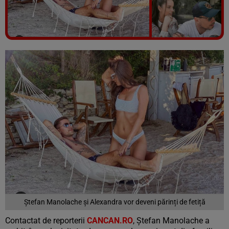
Vezi galeria foto
9 poze
Ștefan Manolache și Alexandra vor deveni părinți de fetiță
Contactat de reporterii
CANCAN.RO
, Ștefan Manolache a