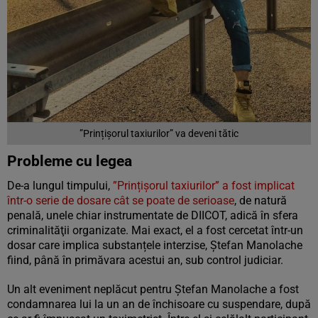
”Prințișorul taxiurilor” va deveni tătic
Probleme cu legea
De-a lungul timpului,
”Prințișorul taxiurilor” a fost implicat
într-o serie de dosare cât se poate de serioase
, de natură
penală, unele chiar instrumentate de DIICOT, adică în sfera
criminalităţii organizate. Mai exact, el a fost cercetat într-un
dosar care implica substanțele interzise, Ştefan Manolache
fiind, până în primăvara acestui an, sub control judiciar.
Un alt eveniment neplăcut pentru Ștefan Manolache a fost
condamnarea lui la un an de închisoare cu suspendare, după