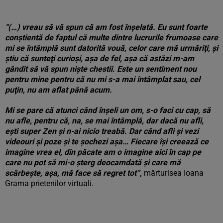
“(…) vreau să vă spun că am fost înşelată. Eu sunt foarte
conştientă de faptul că multe dintre lucrurile frumoase care
mi se întâmplă sunt datorită vouă, celor care mă urmăriţi, şi
ştiu că sunteţi curioşi, aşa de fel, aşa că astăzi m-am
gândit să vă spun nişte chestii. Este un sentiment nou
pentru mine pentru că nu mi s-a mai întâmplat sau, cel
puţin, nu am aflat până acum.
Mi se pare că atunci când înşeli un om, s-o faci cu cap, să
nu afle, pentru că, na, se mai întâmplă, dar dacă nu afli,
eşti super Zen şi n-ai nicio treabă. Dar când afli şi vezi
videouri şi poze şi te şochezi aşa… Fiecare îşi creează ce
imagine vrea el, din păcate am o imagine aici în cap pe
care nu pot să mi-o şterg deocamdată şi care mă
scârbeşte, aşa, mă face să regret tot”
,
mărturisea Ioana
Grama prietenilor virtuali.