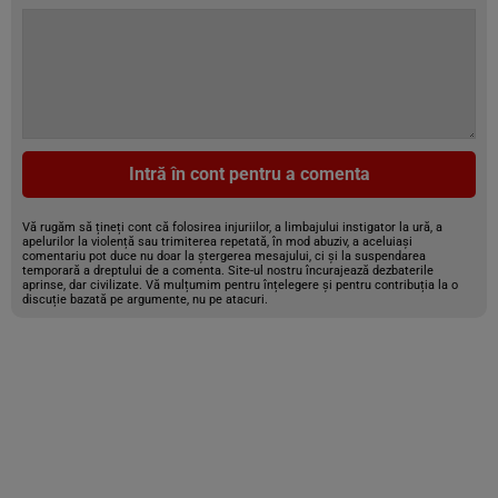
Intră în cont pentru a comenta
Vă rugăm să țineți cont că folosirea injuriilor, a limbajului instigator la ură, a
apelurilor la violență sau trimiterea repetată, în mod abuziv, a aceluiași
comentariu pot duce nu doar la ștergerea mesajului, ci și la suspendarea
temporară a dreptului de a comenta. Site-ul nostru încurajează dezbaterile
aprinse, dar civilizate. Vă mulțumim pentru înțelegere și pentru contribuția la o
discuție bazată pe argumente, nu pe atacuri.