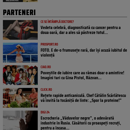
PARTENERI
CE SE ÎNTÂMPLĂ DOCTORE?
Vedeta celebră, diagnosticată cu cancer pentru a
doua oară, dar a ales să păstreze totul...
PROSPORT.RO
FOTO. E de-o frumusețe rară, dar își acuză iubitul de
violență
CIAO.RO
Poveştile de iubire care au rămas doar o amintire!
Imagini tari cu Gina Pistol, Răzvan...
CLICK.RO
Rețete rapide anticaniculă. Chef Cătălin Scărlătescu
vă invită la tocăniță de linte: „Spor la proteine!”
DIGI 24
Escrocheria „Văduvelor negre”, o adevărată
industrie în Rusia. Căsătorii cu proaspeți recruți,
pentru a încasa...