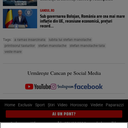
GANDUL.RO
Sub guvernarea Bolojan, România are cea mai mare
inflație din UE, recesiune economică, prețuri
record...
Tags:
a ramas insarcinata
iubita lui stefan manolache
printisorul taxiurilor
stefan manolache
stefan manolache tata
veste mare
Urmărește Cancan pe Social Media
Home
Exclusiv
Sport
Știri
Video
Horoscop
Vedete
Paparazzi
AI UN PONT?
Scrie-ne pe Whatsapp
, sună la 0741226226 sau trimite mail la