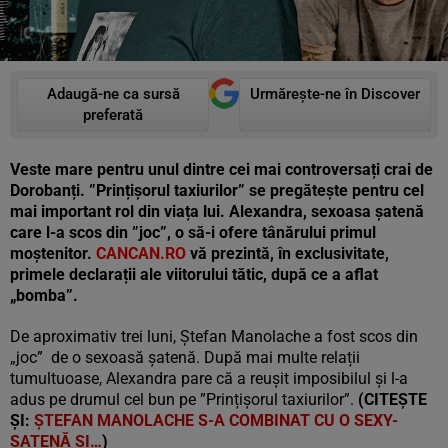
Adaugă-ne ca sursă
Urmărește-ne în Discover
preferată
Veste mare pentru unul dintre cei mai controversați crai de
Dorobanți. ”Prințișorul taxiurilor” se pregătește pentru cel
mai important rol din viața lui. Alexandra, sexoasa șatenă
care l-a scos din ”joc”, o să-i ofere tânărului primul
moștenitor.
CANCAN.RO
vă prezintă, în exclusivitate,
primele declarații ale viitorului tătic, după ce a aflat
„bomba”.
De aproximativ trei luni, Ștefan Manolache a fost scos din
„joc” de o sexoasă șatenă. După mai multe relații
tumultuoase, Alexandra pare că a reușit imposibilul și l-a
adus pe drumul cel bun pe ”Prințișorul taxiurilor”.
(CITEȘTE
ȘI:
ȘTEFAN MANOLACHE S-A COMBINAT CU O SEXY-
ȘATENĂ ȘI…
)