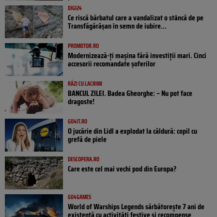
DIGI24
Ce riscă bărbatul care a vandalizat o stâncă de pe
Transfăgărășan în semn de iubire...
PROMOTOR.RO
Modernizează-ți mașina fără investiții mari. Cinci
accesorii recomandate șoferilor
RÂZI CU LACRIMI
BANCUL ZILEI. Badea Gheorghe: – Nu pot face
dragoste!
GO4IT.RO
O jucărie din Lidl a explodat la căldură: copil cu
grefă de piele
DESCOPERA.RO
Care este cel mai vechi pod din Europa?
GO4GAMES
World of Warships Legends sărbătorește 7 ani de
existență cu activități festive și recompense