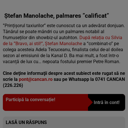
Ștefan Manolache, palmares ”calificat”
”Prințișorul taxiurilor” este cunoscut ca un adevărat donjuan.
Tânărul se poate mândri cu un palmares notabil al
frumuseților din showbiz-ul autohton.
După relația cu Silvia
de la ”Bravo, ai stil!”, Ștefan Manolache
a “combinat-o” pe
colega acesteia Adela Tecuceanu, finalista celui de-al doilea
sezon al emisiunii de la Kanal D. Ba mai mult, a fost într-o
vacanță de lux cu… nepoata fostului premier Petre Roman.
Cine deţine informaţii despre acest subiect este rugat să ne
scrie la
pont@cancan.ro
sau pe Whatsapp la 0741 CANCAN
(226.226)
Participă la conversație!
Intră în cont!
LASĂ UN RĂSPUNS