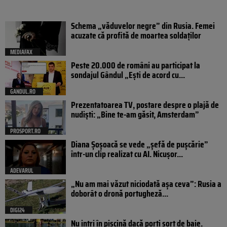
Schema „văduvelor negre” din Rusia. Femei
acuzate că profită de moartea soldaților
MEDIAFAX
Peste 20.000 de români au participat la
sondajul Gândul „Ești de acord cu...
GANDUL.RO
Prezentatoarea TV, postare despre o plajă de
nudiști: „Bine te-am găsit, Amsterdam”
PROSPORT.RO
Diana Șoșoacă se vede „șefă de pușcărie”
într-un clip realizat cu AI. Nicușor...
ADEVARUL
„Nu am mai văzut niciodată așa ceva”: Rusia a
doborât o dronă portugheză...
DIGI24
Nu intri în piscină dacă porți șort de baie.