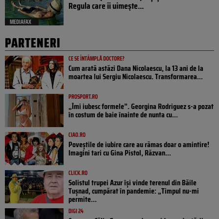
Regula care îi uimește...
MEDIAFAX
PARTENERI
CE SE ÎNTÂMPLĂ DOCTORE?
Cum arată astăzi Dana Nicolaescu, la 13 ani de la
moartea lui Sergiu Nicolaescu. Transformarea...
PROSPORT.RO
„Îmi iubesc formele”. Georgina Rodriguez s-a pozat
în costum de baie înainte de nunta cu...
CIAO.RO
Poveştile de iubire care au rămas doar o amintire!
Imagini tari cu Gina Pistol, Răzvan...
CLICK.RO
Solistul trupei Azur își vinde terenul din Băile
Tușnad, cumpărat în pandemie: „Timpul nu-mi
permite...
DIGI 24