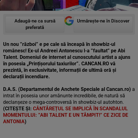
Adaugă-ne ca sursă
Urmărește-ne în Discover
preferată
Un nou ”război” e pe cale să înceapă în showbiz-ul
românesc! Ex-ul Andreei Antonescu l-a ”faultat” pe Abi
Talent. Domeniul de internet al cunoscutului artist a ajuns
în posesia „Prințișorului taxiurilor”. CANCAN.RO vă
prezintă, în exclusivitate, informații de ultimă oră și
declarații incendiare.
D.A.S. (Departamentul de Anchete Speciale al Cancan.ro)
a
intrat în posesia unor amănunte incredibile, de natură să
declanșeze o mega-controversă în showbiz-ul autohton.
(CITEȘTE ȘI:
CÂNTĂREȚUL SE IMPLICĂ ÎN SCANDALUL
MOMENTULUI: ”ABI TALENT E UN TÂMPIT!” CE ZICE DE
ANTONIA
)