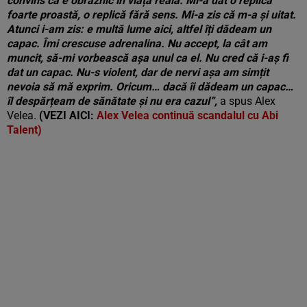
convins că e obraznic în viața reală. Mi-a dat o replică
foarte proastă, o replică fără sens. Mi-a zis că m-a și uitat.
Atunci i-am zis: e multă lume aici, altfel îți dădeam un
capac. Îmi crescuse adrenalina. Nu accept, la cât am
muncit, să-mi vorbească așa unul ca el. Nu cred că i-aș fi
dat un capac. Nu-s violent, dar de nervi așa am simțit
nevoia să mă exprim. Oricum… dacă îi dădeam un capac…
îl despărțeam de sănătate și nu era cazul”
,
a spus Alex
Velea.
(VEZI AICI:
Alex Velea continuă scandalul cu Abi
Talent)