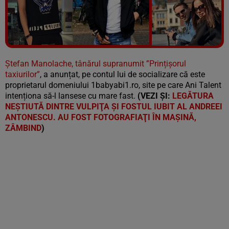
Vezi galeria foto
7 poze
Ștefan Manolache, tânărul supranumit ”Prințișorul
taxiurilor”
, a anunțat, pe contul lui de socializare că este
proprietarul domeniului 1babyabi1.ro, site pe care Ani Talent
intenționa să-l lansese cu mare fast.
(VEZI ȘI:
LEGĂTURA
NEŞTIUTĂ DINTRE VULPIŢA ŞI FOSTUL IUBIT AL ANDREEI
ANTONESCU. AU FOST FOTOGRAFIAŢI ÎN MAŞINĂ,
ZÂMBIND
)