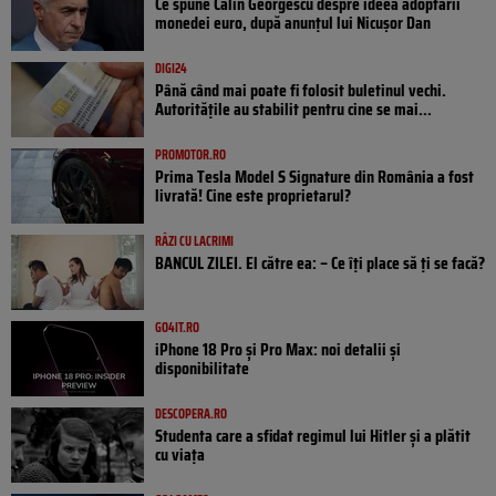
Ce spune Călin Georgescu despre ideea adoptării
monedei euro, după anunțul lui Nicușor Dan
DIGI24
Până când mai poate fi folosit buletinul vechi.
Autoritățile au stabilit pentru cine se mai...
PROMOTOR.RO
Prima Tesla Model S Signature din România a fost
livrată! Cine este proprietarul?
RÂZI CU LACRIMI
BANCUL ZILEI. El către ea: – Ce îți place să ți se facă?
GO4IT.RO
iPhone 18 Pro și Pro Max: noi detalii și
disponibilitate
DESCOPERA.RO
Studenta care a sfidat regimul lui Hitler și a plătit
cu viața