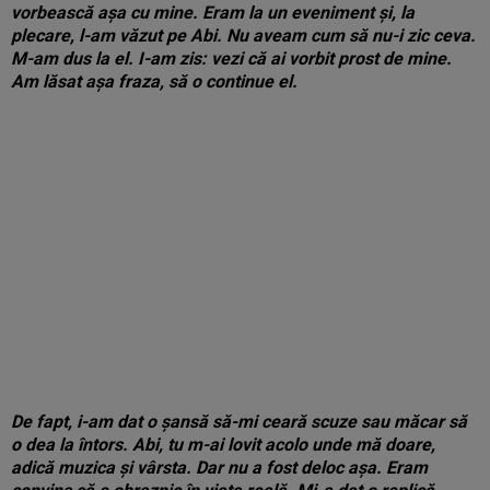
vorbească așa cu mine. Eram la un eveniment și, la
plecare, l-am văzut pe Abi. Nu aveam cum să nu-i zic ceva.
M-am dus la el. I-am zis: vezi că ai vorbit prost de mine.
Am lăsat așa fraza, să o continue el.
De fapt, i-am dat o șansă să-mi ceară scuze sau măcar să
o dea la întors. Abi, tu m-ai lovit acolo unde mă doare,
adică muzica și vârsta. Dar nu a fost deloc așa. Eram