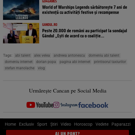
GO4GAMES
World of Warships Legends sărbătorește 7 ani de
existență cu activități festive și recompense
GANDUL.RO
Peste 20.000 de români au participat la sondajul
Gândul „Ești de acord cu o coaliție...
Tags:
abi talent
alex velea
andreea antonescu
domeniu abi talent
domeniu internet
dorian popa
pagina abi internet
printisorul taxiurilor
stefan manolache
vlog
Urmărește Cancan pe Social Media
Home
Exclusiv
Sport
Știri
Video
Horoscop
Vedete
Paparazzi
AI UN PONT?