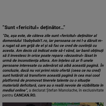
”Sunt «fericitul» deținător…”
”Da, așa este, de câteva zile sunt «fericitul» deținător al
domeniului 1babybabi1.ro, iar persoana ce mi l-a dăruit m-
a rugat să am grijă de el și să fac ce cred de cuviință cu
acesta. Am decis că indicat este să-l vând, iar banii obținuți
să îi investesc în orice poate repara «dezastrul» lăsat în
urmă de inconstiența altora. Am înțeles că ar fi unele
persoane interesate cu adevărat să aibă această pagină. În
concluzie, dacă nu voi primi nicio ofertă (ceea ce nu cred)
sunt hotărât să transform această pagină în cea mai cool
platformă de promovat tinerele talente cu o situație
materială deficitară, care au o reală nevoie de vizibilitate în
mediul online”
,
a declarat Ștefan Manolache, în exclusivitate
pentru
CANCAN.RO.