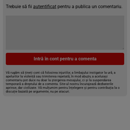
Trebuie să fii
autentificat
pentru a publica un comentariu.
Intră în cont pentru a comenta
Vă rugăm să țineți cont că folosirea injuriilor, a limbajului instigator la ură, a
apelurilor la violență sau trimiterea repetată, în mod abuziv, a aceluiași
comentariu pot duce nu doar la ștergerea mesajului, ci și la suspendarea
temporară a dreptului de a comenta. Site-ul nostru încurajează dezbaterile
aprinse, dar civilizate. Vă mulțumim pentru înțelegere și pentru contribuția la o
discuție bazată pe argumente, nu pe atacuri.