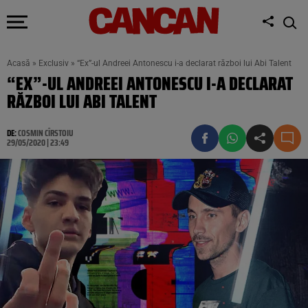
Acasă
»
Exclusiv
»
“Ex”-ul Andreei Antonescu i-a declarat război lui Abi Talent
“EX”-UL ANDREEI ANTONESCU I-A DECLARAT
RĂZBOI LUI ABI TALENT
DE:
COSMIN CÎRSTOIU
29/05/2020 | 23:49