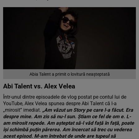
Abia Talent a primit o lovitură neașteptată
Abi Talent vs. Alex Velea
Într-unul dintre episoadele de vlog postat pe contul lui de
YouTube, Alex Velea spunea despre Abi Talent că l-a
„mirosit” imediat.
„Am văzut un Story pe care l-a făcut. Era
despre mine. Am zis să nu-l sun. Știam ce fel de om e. L-
am mirosit repede. Am așteptat să-l văd față în față, poate
își schimbă puțin părerea. Am încercat să trec cu vederea
acest episod. M-am întrebat de unde are tupeul să