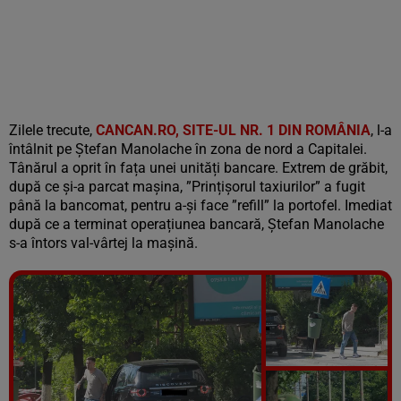
Zilele trecute,
CANCAN.RO, SITE-UL NR. 1 DIN ROMÂNIA
, l-a
întâlnit pe Ștefan Manolache în zona de nord a Capitalei.
Tânărul a oprit în fața unei unități bancare. Extrem de grăbit,
după ce și-a parcat mașina, ”Prințișorul taxiurilor” a fugit
până la bancomat, pentru a-și face ”refill” la portofel. Imediat
după ce a terminat operațiunea bancară, Ștefan Manolache
s-a întors val-vârtej la mașină.