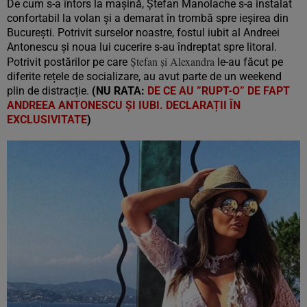
De cum s-a întors la mașină, Ștefan Manolache s-a instalat
confortabil la volan și a demarat în trombă spre ieșirea din
București. Potrivit surselor noastre, fostul iubit al Andreei
Antonescu și noua lui cucerire s-au îndreptat spre litoral.
Ștefan și Alexandra
Potrivit postărilor pe care
le-au făcut pe
diferite rețele de socializare, au avut parte de un weekend
plin de distracție.
(NU RATA:
DE CE AU ”RUPT-O” DE FAPT
ANDREEA ANTONESCU ȘI IUBI. DECLARAȚII ÎN
EXCLUSIVITATE
)