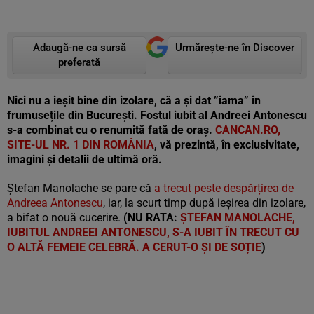
Adaugă-ne ca sursă
Urmărește-ne în Discover
preferată
Nici nu a ieșit bine din izolare, că a și dat ”iama” în
frumusețile din București. Fostul iubit al Andreei Antonescu
s-a combinat cu o renumită fată de oraș.
CANCAN.RO,
SITE-UL NR. 1 DIN ROMÂNIA
, vă prezintă, în exclusivitate,
imagini și detalii de ultimă oră.
Ștefan Manolache se pare că
a trecut peste despărțirea de
Andreea Antonescu
, iar, la scurt timp după ieșirea din izolare,
a bifat o nouă cucerire.
(NU RATA:
ȘTEFAN MANOLACHE,
IUBITUL ANDREEI ANTONESCU, S-A IUBIT ÎN TRECUT CU
O ALTĂ FEMEIE CELEBRĂ. A CERUT-O ȘI DE SOȚIE
)