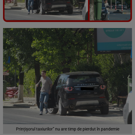
Vezi galeria foto
11 poze
Prințișorul taxiurilor” nu are timp de pierdut în pandemie