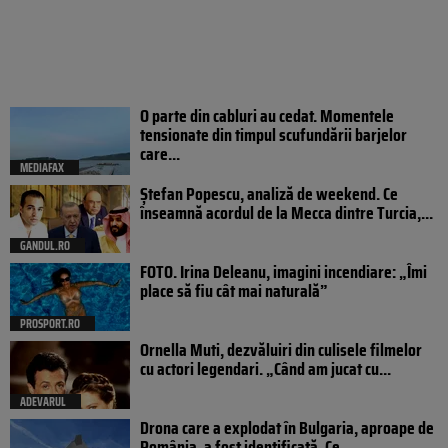
O parte din cabluri au cedat. Momentele
tensionate din timpul scufundării barjelor
care...
MEDIAFAX
Ștefan Popescu, analiză de weekend. Ce
înseamnă acordul de la Mecca dintre Turcia,...
GANDUL.RO
FOTO. Irina Deleanu, imagini incendiare: „Îmi
place să fiu cât mai naturală”
PROSPORT.RO
Ornella Muti, dezvăluiri din culisele filmelor
cu actori legendari. „Când am jucat cu...
ADEVARUL
Drona care a explodat în Bulgaria, aproape de
România, a fost identificată. Ce...