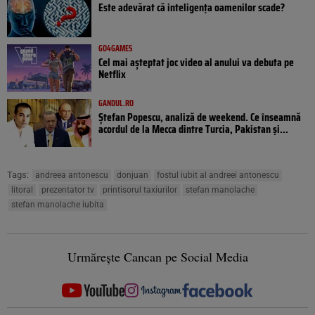
Este adevărat că inteligența oamenilor scade?
GO4GAMES
Cel mai așteptat joc video al anului va debuta pe
Netflix
GANDUL.RO
Ștefan Popescu, analiză de weekend. Ce înseamnă
acordul de la Mecca dintre Turcia, Pakistan şi...
Tags:
andreea antonescu
donjuan
fostul iubit al andreei antonescu
litoral
prezentator tv
printisorul taxiurilor
stefan manolache
stefan manolache iubita
Urmărește Cancan pe Social Media