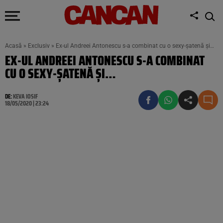
Acasă
»
Exclusiv
»
Ex-ul Andreei Antonescu s-a combinat cu o sexy-șatenă și…
EX-UL ANDREEI ANTONESCU S-A COMBINAT
CU O SEXY-ȘATENĂ ȘI…
DE:
KEVA IOSIF
18/05/2020 | 23:24