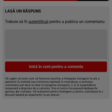
LASĂ UN RĂSPUNS
Trebuie să fii
autentificat
pentru a publica un comentariu.
Intră în cont pentru a comenta
Vă rugăm să țineți cont că folosirea injuriilor, a limbajului instigator la ură, a
apelurilor la violență sau trimiterea repetată, în mod abuziv, a aceluiași
comentariu pot duce nu doar la ștergerea mesajului, ci și la suspendarea
temporară a dreptului de a comenta. Site-ul nostru încurajează dezbaterile
aprinse, dar civilizate. Vă mulțumim pentru înțelegere și pentru contribuția la o
discuție bazată pe argumente, nu pe atacuri.