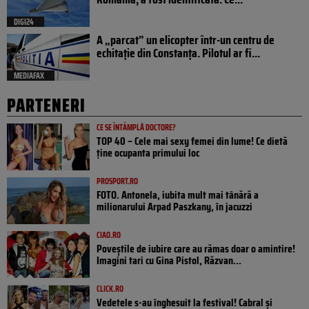
DIGI24
A „parcat” un elicopter într-un centru de
echitație din Constanța. Pilotul ar fi...
MEDIAFAX
PARTENERI
CE SE ÎNTÂMPLĂ DOCTORE?
TOP 40 – Cele mai sexy femei din lume! Ce dietă
ține ocupanta primului loc
PROSPORT.RO
FOTO. Antonela, iubita mult mai tânără a
milionarului Arpad Paszkany, în jacuzzi
CIAO.RO
Poveştile de iubire care au rămas doar o amintire!
Imagini tari cu Gina Pistol, Răzvan...
CLICK.RO
Vedetele s-au înghesuit la festival! Cabral și