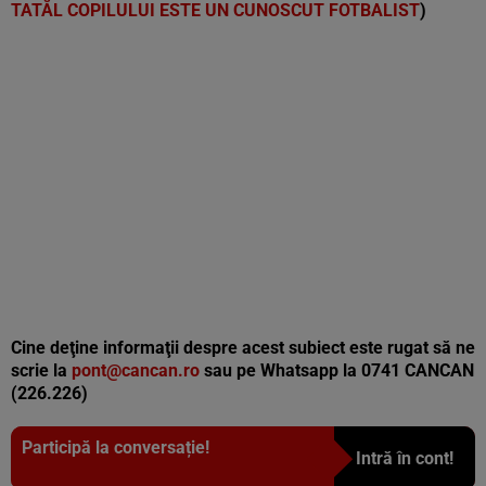
TATĂL COPILULUI ESTE UN CUNOSCUT FOTBALIST
)
Cine deţine informaţii despre acest subiect este rugat să ne
scrie la
pont@cancan.ro
sau pe Whatsapp la 0741 CANCAN
(226.226)
Participă la conversație!
Intră în cont!