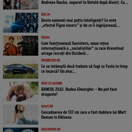
Andreea Ibacka, separat la Untold după divorț. Cu...
DIGI 24
Devin oamenii mai puțin inteligenți? Ce este
„efectul Flynn invers” și de ce îi îngrijorează...
DIGI24
Cum funcționează Sovintern, noua rețea
internațională a „socialiștilor” cu care Kremlinul
atrage recruți din Occident...
PROMOTOR.RO
Ce se întâmplă dacă trebuie să fugi cu Tesla în timp
ce încarcă? Un atac...
RÂZI CU LACRIMI
BANCUL ZILEI. Badea Gheorghe: – Nu pot face
dragoste!
GO4IT.RO
Cascadoarea de 137 cm care a fost dublura lui Matt
Damon în Odiseea
DESCOPERA.RO