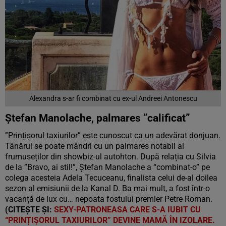
Alexandra s-ar fi combinat cu ex-ul Andreei Antonescu
Ștefan Manolache, palmares ”calificat”
”Prințișorul taxiurilor” este cunoscut ca un adevărat donjuan.
Tânărul se poate mândri cu un palmares notabil al
frumuseților din showbiz-ul autohton. După relația cu Silvia
de la ”Bravo, ai stil!”, Ștefan Manolache a “combinat-o” pe
colega acesteia Adela Tecuceanu, finalista celui de-al doilea
sezon al emisiunii de la Kanal D. Ba mai mult, a fost într-o
vacanță de lux cu… nepoata fostului premier Petre Roman.
(CITEȘTE ȘI:
SEXY-PATRONEASA CARE S-A IUBIT CU
“PRINȚIȘORUL TAXIURILOR” DEVINE MAMĂ ÎN IZOLARE.