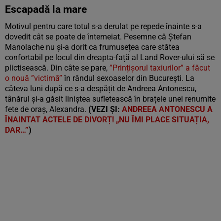
Escapadă la mare
Motivul pentru care totul s-a derulat pe repede înainte s-a
dovedit cât se poate de întemeiat. Pesemne că Ștefan
Manolache nu și-a dorit ca frumusețea care stătea
confortabil pe locul din dreapta-față al Land Rover-ului să se
plictisească. Din câte se pare,
”Prințișorul taxiurilor” a făcut
o nouă ”victimă”
în rândul sexoaselor din București. La
câteva luni după ce s-a despățit de Andreea Antonescu,
tânărul și-a găsit liniștea sufletească în brațele unei renumite
fete de oraș, Alexandra.
(VEZI ȘI:
ANDREEA ANTONESCU A
ÎNAINTAT ACTELE DE DIVORȚ! „NU ÎMI PLACE SITUAȚIA,
DAR…”
)