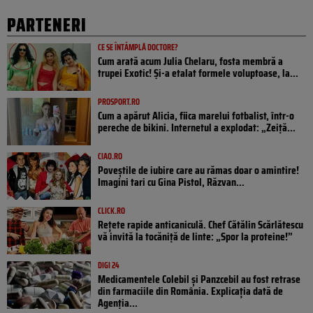
PARTENERI
CE SE ÎNTÂMPLĂ DOCTORE?
Cum arată acum Julia Chelaru, fosta membră a
trupei Exotic! Și-a etalat formele voluptoase, la...
PROSPORT.RO
Cum a apărut Alicia, fiica marelui fotbalist, într-o
pereche de bikini. Internetul a explodat: „Zeiță...
CIAO.RO
Poveştile de iubire care au rămas doar o amintire!
Imagini tari cu Gina Pistol, Răzvan...
CLICK.RO
Rețete rapide anticaniculă. Chef Cătălin Scărlătescu
vă invită la tocăniță de linte: „Spor la proteine!”
DIGI 24
Medicamentele Colebil și Panzcebil au fost retrase
din farmaciile din România. Explicația dată de
Agenția...