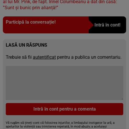
al lui Mr. Pink, de fapt. Irinel Columbeanu a dat din casă:
”Sunt și bunic prin alianță!”
Participă la conversație!
Intră în cont!
LASĂ UN RĂSPUNS
Trebuie să fii
autentificat
pentru a publica un comentariu.
Intră în cont pentru a comenta
Vă rugăm să țineți cont că folosirea injuriilor, a limbajului instigator la ură, a
apelurilor la violență sau trimiterea repetată, în mod abuziv, a aceluiași