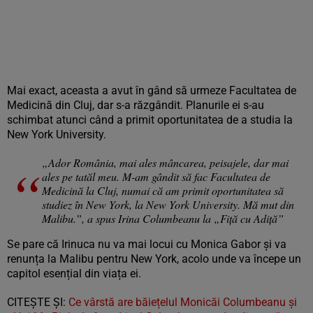
Mai exact, aceasta a avut în gând să urmeze Facultatea de
Medicină din Cluj, dar s-a răzgândit. Planurile ei s-au
schimbat atunci când a primit oportunitatea de a studia la
New York University.
„Ador România, mai ales mâncarea, peisajele, dar mai
ales pe tatăl meu. M-am gândit să fac Facultatea de
Medicină la Cluj, numai că am primit oportunitatea să
studiez în New York, la New York University. Mă mut din
Malibu.”, a spus Irina Columbeanu la „Fiță cu Adiță”
Se pare că Irinuca nu va mai locui cu Monica Gabor și va
renunța la Malibu pentru New York, acolo unde va începe un
capitol esențial din viața ei.
CITEȘTE ȘI:
Ce vârstă are băiețelul Monicăi Columbeanu și