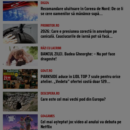
DIGI24
Recomandare uluitoare în Coreea de Nord: De ce li
se cere oamenilor să mănânce supă...
PROMOTOR.RO
2026: Care e presiunea corectă în anvelope pe
caniculă. Cauciucurile de iarnă pot să facă...
RÂZI CU LACRIMI
BANCUL ZILEI. Badea Gheorghe: – Nu pot face
dragoste!
GO4IT.RO
PARKSIDE aduce în LIDL TOP 7 scule pentru orice
atelier. „Vedeta” ofertei costă doar 129...
DESCOPERA.RO
Care este cel mai vechi pod din Europa?
GO4GAMES
Cel mai așteptat joc video al anului va debuta pe
Netflix