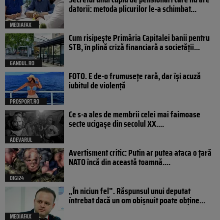
datorii: metoda plicurilor le-a schimbat...
MEDIAFAX
Cum risipește Primăria Capitalei banii pentru
STB, în plină criză financiară a societății...
GANDUL.RO
FOTO. E de-o frumusețe rară, dar își acuză
iubitul de violență
PROSPORT.RO
Ce s-a ales de membrii celei mai faimoase
secte ucigașe din secolul XX....
ADEVARUL
Avertisment critic: Putin ar putea ataca o țară
NATO încă din această toamnă....
DIGI24
„În niciun fel”. Răspunsul unui deputat
întrebat dacă un om obișnuit poate obține...
MEDIAFAX