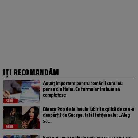
IȚI RECOMANDĂM
Anunț important pentru românii care iau
pensii din Italia. Ce formular trebuie să
completeze
ȘTIRI
Bianca Pop de la Insula Iubirii explică de ce s-a
despărțit de George, tatăl fetiței sale: „Aleg
să…
ȘTIRI
Secretul unui cuplu de pensionari care nu are