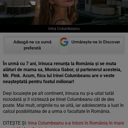
Irina Columbeanu
Adaugă-ne ca sursă
Urmărește-ne în Discover
preferată
În urmă cu 7 ani, Irinuca renunța la România și se muta
alături de mama sa, Monica Gabor, și partenerul acesteia,
Mr. Pink. Acum, fiica lui Irinei Columbeanu are o veste
neașteptată pentru fostul milionar!
Deși locuiește pe alt continent, Irinuca nu și-a uitat tatăl
niciodată și îl vizitează pe Irinel Columbeanu cât de des
poate. Mai mult, originile nu se uită, iar adolescenta a luat în
calcul posibilitatea de a urma o facultate în România.
CITEȘTE ȘI:
Irina Columbeanu s-a întors în România în mare