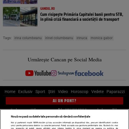
GANDUL.RO
Cum risipește Primăria Capitalei banii pentru STB,
în plină criză financiară a societății de transport
Tags:
irina columbeanu
irinel columbeanu
irinuca
monica gabor
Urmărește Cancan pe Social Media
Home
Exclusiv
Sport
Știri
Video
Horoscop
Vedete
Paparazzi
AI UN PONT?
Scrie-ne pe Whatsapp
, sună la 0741226226 sau trimite mail la
pont@cancan.ro
Nouă ne pasă ca datele tale personale să rămână confidențiale
Noi și partenerii noștri
1019
stocăm și/sau accesăm informații pe dispozitivul dvs., precum identificatorii cookie
unici pentru prelucrarea datelor cu caracter personal. Puteți accepta sau gestiona preferințele dvs. făcând clic mai
jos, respectiv vă puteți opune utilizării unui interes legitim în orice moment pe pagina cu politica de