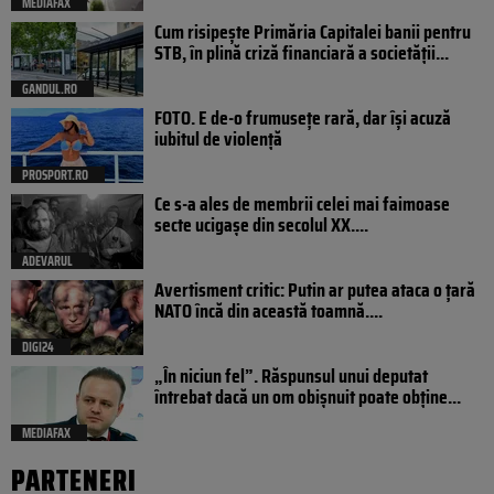
MEDIAFAX
Cum risipește Primăria Capitalei banii pentru
STB, în plină criză financiară a societății...
GANDUL.RO
FOTO. E de-o frumusețe rară, dar își acuză
iubitul de violență
PROSPORT.RO
Ce s-a ales de membrii celei mai faimoase
secte ucigașe din secolul XX....
ADEVARUL
Avertisment critic: Putin ar putea ataca o țară
NATO încă din această toamnă....
DIGI24
„În niciun fel”. Răspunsul unui deputat
întrebat dacă un om obișnuit poate obține...
MEDIAFAX
PARTENERI