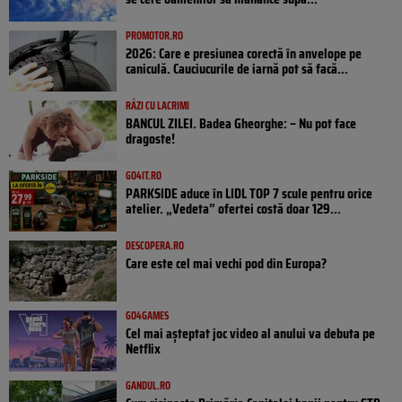
PROMOTOR.RO
2026: Care e presiunea corectă în anvelope pe
caniculă. Cauciucurile de iarnă pot să facă...
RÂZI CU LACRIMI
BANCUL ZILEI. Badea Gheorghe: – Nu pot face
dragoste!
GO4IT.RO
PARKSIDE aduce în LIDL TOP 7 scule pentru orice
atelier. „Vedeta” ofertei costă doar 129...
DESCOPERA.RO
Care este cel mai vechi pod din Europa?
GO4GAMES
Cel mai așteptat joc video al anului va debuta pe
Netflix
GANDUL.RO