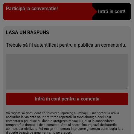
Participă la conversație!
Intră în cont!
LASĂ UN RĂSPUNS
Trebuie să fii
autentificat
pentru a publica un comentariu.
Intră în cont pentru a comenta
Vă rugăm să țineți cont că folosirea injuriilor, a limbajului instigator la ură, a
apelurilor la violență sau trimiterea repetată, în mod abuziv, a aceluiași
comentariu pot duce nu doar la ștergerea mesajului, ci și la suspendarea
temporară a dreptului de a comenta. Site-ul nostru încurajează dezbaterile
aprinse, dar civilizate. Vă mulțumim pentru înțelegere și pentru contribuția la o
discuție bazată pe argumente, nu pe atacuri.