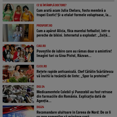
CE SE ÎNTÂMPLĂ DOCTORE?
Cum arată acum Julia Chelaru, fosta membră a
trupei Exotic! Și-a etalat formele voluptoase, la...
PROSPORT.RO
Cum a apărut Alicia, fiica marelui fotbalist, într-o
pereche de bikini. Internetul a explodat: „Zeiță...
CIAO.RO
Poveştile de iubire care au rămas doar o amintire!
Imagini tari cu Gina Pistol, Răzvan...
CLICK.RO
Rețete rapide anticaniculă. Chef Cătălin Scărlătescu
vă invită la tocăniță de linte: „Spor la proteine!”
DIGI 24
Medicamentele Colebil și Panzcebil au fost retrase
din farmaciile din România. Explicația dată de
Agenția...
DIGI24
Recomandare uluitoare în Coreea de Nord: De ce li
se cere oamenilor să mănânce supă...