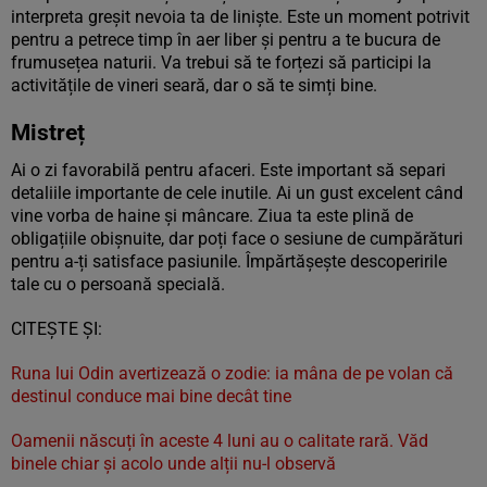
interpreta greșit nevoia ta de liniște. Este un moment potrivit
pentru a petrece timp în aer liber și pentru a te bucura de
frumusețea naturii. Va trebui să te forțezi să participi la
activitățile de vineri seară, dar o să te simți bine.
Mistreț
Ai o zi favorabilă pentru afaceri. Este important să separi
detaliile importante de cele inutile. Ai un gust excelent când
vine vorba de haine și mâncare. Ziua ta este plină de
obligațiile obișnuite, dar poți face o sesiune de cumpărături
pentru a-ți satisface pasiunile. Împărtășește descoperirile
tale cu o persoană specială.
CITEȘTE ȘI:
Runa lui Odin avertizează o zodie: ia mâna de pe volan că
destinul conduce mai bine decât tine
Oamenii născuți în aceste 4 luni au o calitate rară. Văd
binele chiar și acolo unde alții nu-l observă