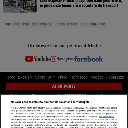
Cum risipește Primăria Capitalei banii pentru STB,
în plină criză financiară a societății de transport
Tags:
horoscop
horoscop azi
horoscop rune
horoscop zilnic
Urmărește Cancan pe Social Media
Home
Exclusiv
Sport
Știri
Video
Horoscop
Vedete
Paparazzi
AI UN PONT?
Scrie-ne pe Whatsapp
, sună la 0741226226 sau trimite mail la
pont@cancan.ro
Nouă ne pasă ca datele tale personale să rămână confidențiale
Noi și partenerii noștri
1019
stocăm și/sau accesăm informații pe dispozitivul dvs., precum identificatorii cookie
unici pentru prelucrarea datelor cu caracter personal. Puteți accepta sau gestiona preferințele dvs. făcând clic mai
Știri interne
Știri externe
Politică
jos, respectiv vă puteți opune utilizării unui interes legitim în orice moment pe pagina cu politica de
confidențialitate. Aceste alegeri vor fi raportate partenerilor noștri și nu vă vor afecta navigarea.
Mai multe detalii
Noi si partenerii nostri (retelele de socializare si agentiile de publicitate partenere, precum si furnizorii nostri de
servicii de date analitice) prelucram date pentru a permite website-ului sa functioneze, pentru a personaliza
Ultimele stiri
Diete
Insula Iubirii
Dictionar de vise
LIFE STYLE
continutul si anunturile publicitare afisate in functie de interesele si/sau profilul dvs., pentru a va oferi
functionalitati aferente retelelor de socializare si pentru a analiza traficul pe website. Beneficiati de drepturile