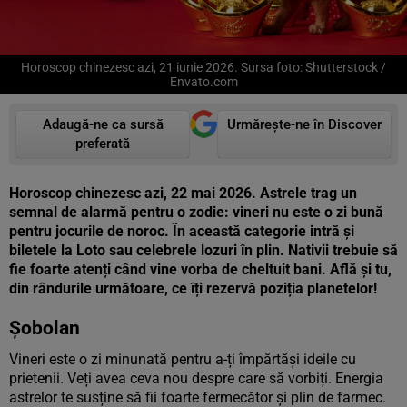
Horoscop chinezesc azi, 21 iunie 2026. Sursa foto: Shutterstock /
Envato.com
Adaugă-ne ca sursă
Urmărește-ne în Discover
preferată
Horoscop chinezesc azi, 22 mai 2026. Astrele trag un
semnal de alarmă pentru o zodie: vineri nu este o zi bună
pentru jocurile de noroc. În această categorie intră și
biletele la Loto sau celebrele lozuri în plin. Nativii trebuie să
fie foarte atenți când vine vorba de cheltuit bani. Află și tu,
din rândurile următoare, ce îți rezervă poziția planetelor!
Șobolan
Vineri este o zi minunată pentru a-ți împărtăși ideile cu
prietenii. Veți avea ceva nou despre care să vorbiți. Energia
astrelor te susține să fii foarte fermecător și plin de farmec.