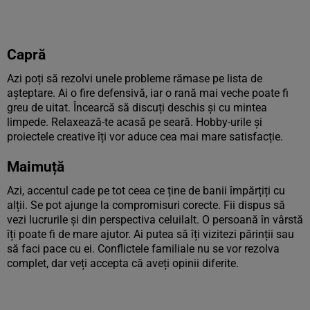
Capră
Azi poți să rezolvi unele probleme rămase pe lista de
așteptare. Ai o fire defensivă, iar o rană mai veche poate fi
greu de uitat. Încearcă să discuți deschis și cu mintea
limpede. Relaxează-te acasă pe seară. Hobby-urile și
proiectele creative îți vor aduce cea mai mare satisfacție.
Maimuță
Azi, accentul cade pe tot ceea ce ține de banii împărțiți cu
alții. Se pot ajunge la compromisuri corecte. Fii dispus să
vezi lucrurile și din perspectiva celuilalt. O persoană în vârstă
îți poate fi de mare ajutor. Ai putea să îți vizitezi părinții sau
să faci pace cu ei. Conflictele familiale nu se vor rezolva
complet, dar veți accepta că aveți opinii diferite.