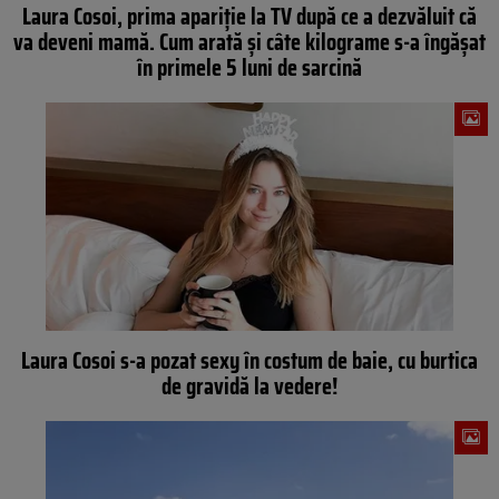
Laura Cosoi, prima apariţie la TV după ce a dezvăluit că
va deveni mamă. Cum arată şi câte kilograme s-a îngăşat
în primele 5 luni de sarcină
Laura Cosoi s-a pozat sexy în costum de baie, cu burtica
de gravidă la vedere!