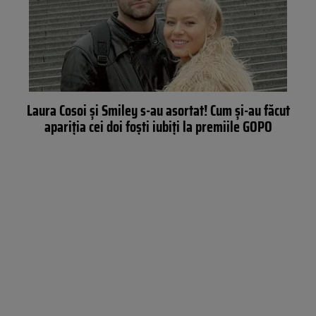
Laura Cosoi şi Smiley s-au asortat! Cum şi-au făcut
apariţia cei doi foşti iubiţi la premiile GOPO