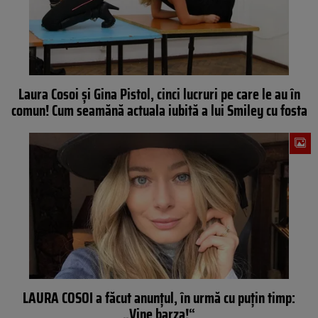
Laura Cosoi şi Gina Pistol, cinci lucruri pe care le au în
comun! Cum seamănă actuala iubită a lui Smiley cu fosta
LAURA COSOI a făcut anunţul, în urmă cu puţin timp:
„Vine barza!“