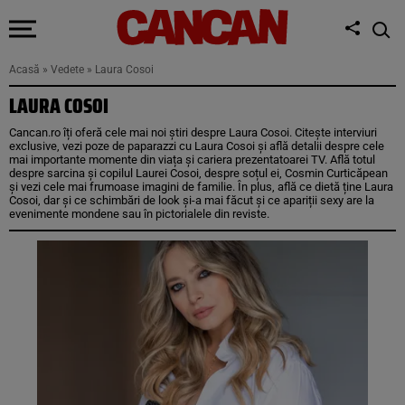
Acasă
»
Vedete
»
Laura Cosoi
LAURA COSOI
Cancan.ro îți oferă cele mai noi știri despre Laura Cosoi. Citește interviuri
exclusive, vezi poze de paparazzi cu Laura Cosoi și află detalii despre cele
mai importante momente din viața și cariera prezentatoarei TV. Află totul
despre sarcina și copilul Laurei Cosoi, despre soțul ei, Cosmin Curticăpean
și vezi cele mai frumoase imagini de familie. În plus, află ce dietă ține Laura
Cosoi, dar și ce schimbări de look și-a mai făcut și ce apariții sexy are la
evenimente mondene sau în pictorialele din reviste.