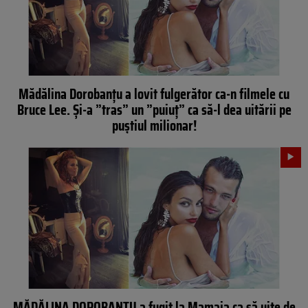
Mădălina Dorobanţu a lovit fulgerător ca-n filmele cu
Bruce Lee. Şi-a ”tras” un ”puiuţ” ca să-l dea uitării pe
puştiul milionar!
MĂDĂLINA DOROBANŢU a fugit la Mamaia ca să uite de