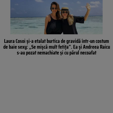
Laura Cosoi şi-a etalat burtica de gravidă într-un costum
de baie sexy: „Se mişcă mult fetiţa”. Ea şi Andreea Raicu
s-au pozat nemachiate şi cu părul necoafat