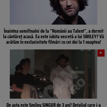
Înaintea semifinalei de la ”Românii au Talent”, a dormit
la cântăreţ acasă. Ea este iubita secretă a lui SMILEY? Vă
arătăm în exclusivitate filmări cu cei doi la 1 noaptea!
De asta este Smiley SINGUR de 3 ani! Detaliul care i-a