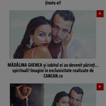
ţinuta ei!
MĂDĂLINA GHENEA şi iubitul ei au devenit părinţi…
spirituali! Imagini în exclusivitate realizate de
CANCAN.ro