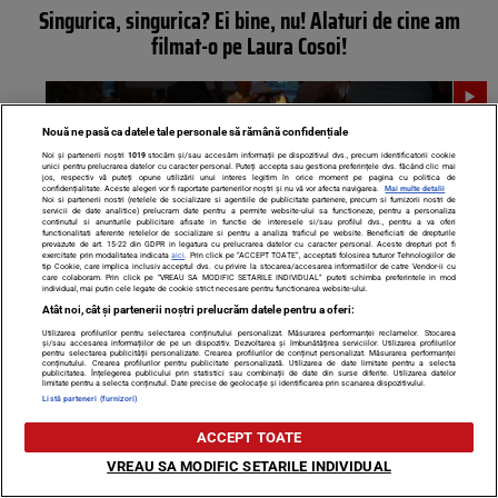
Singurica, singurica? Ei bine, nu! Alaturi de cine am
filmat-o pe Laura Cosoi!
Nouă ne pasă ca datele tale personale să rămână confidențiale
Noi și partenerii noștri
1019
stocăm și/sau accesăm informații pe dispozitivul dvs., precum identificatorii cookie
unici pentru prelucrarea datelor cu caracter personal. Puteți accepta sau gestiona preferințele dvs. făcând clic mai
jos, respectiv vă puteți opune utilizării unui interes legitim în orice moment pe pagina cu politica de
confidențialitate. Aceste alegeri vor fi raportate partenerilor noștri și nu vă vor afecta navigarea.
Mai multe detalii
Noi si partenerii nostri (retelele de socializare si agentiile de publicitate partenere, precum si furnizorii nostri de
servicii de date analitice) prelucram date pentru a permite website-ului sa functioneze, pentru a personaliza
continutul si anunturile publicitare afisate in functie de interesele si/sau profilul dvs., pentru a va oferi
functionalitati aferente retelelor de socializare si pentru a analiza traficul pe website. Beneficiati de drepturile
prevazute de art. 15-22 din GDPR in legatura cu prelucrarea datelor cu caracter personal. Aceste drepturi pot fi
exercitate prin modalitatea indicata
aici
. Prin click pe “ACCEPT TOATE”, acceptati folosirea tuturor Tehnologiilor de
tip Cookie, care implica inclusiv acceptul dvs. cu privire la stocarea/accesarea informatiilor de catre Vendor-ii cu
care colaboram. Prin click pe “VREAU SA MODIFIC SETARILE INDIVIDUAL” puteti schimba preferintele in mod
individual, mai putin cele legate de cookie strict necesare pentru functionarea website-ului.
Atât noi, cât și partenerii noștri prelucrăm datele pentru a oferi:
Surpriza! De cand a lansat cartea de bucate, Cosoi nu mai
Utilizarea profilurilor pentru selectarea conținutului personalizat. Măsurarea performanței reclamelor. Stocarea
și/sau accesarea informațiilor de pe un dispozitiv. Dezvoltarea și îmbunătățirea serviciilor. Utilizarea profilurilor
calca prin bucatarie! Vezi cu ce-si ocupa programul si ce
pentru selectarea publicității personalizate. Crearea profilurilor de conținut personalizat. Măsurarea performanței
conținutului. Crearea profilurilor pentru publicitate personalizată. Utilizarea de date limitate pentru a selecta
publicitatea. Înțelegerea publicului prin statistici sau combinații de date din surse diferite. Utilizarea datelor
spune iubitul
limitate pentru a selecta conținutul. Date precise de geolocație și identificarea prin scanarea dispozitivului.
Listă parteneri (furnizori)
ACCEPT TOATE
VREAU SA MODIFIC SETARILE INDIVIDUAL