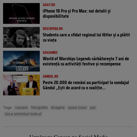
GO4IT.RO
iPhone 18 Pro și Pro Max: noi detalii și
disponibilitate
DESCOPERA.RO
Studenta care a sfidat regimul lui Hitler și a plătit
cu viața
GO4GAMES
World of Warships Legends sărbătorește 7 ani de
existență cu activități festive și recompense
GANDUL.RO
Peste 20.000 de români au participat la sondajul
Gândul „Ești de acord cu o coaliție...
Tags:
culoare
fotografie
imagine
laura cosoi
par
sio-a schimbat look-ul
Urmărește Cancan pe Social Media