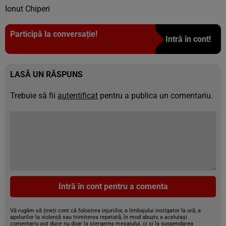
Ionut Chiperi
Participă la conversație!
Intră în cont!
LASĂ UN RĂSPUNS
Trebuie să fii
autentificat
pentru a publica un comentariu.
Intră în cont pentru a comenta
Vă rugăm să țineți cont că folosirea injuriilor, a limbajului instigator la ură, a
apelurilor la violență sau trimiterea repetată, în mod abuziv, a aceluiași
comentariu pot duce nu doar la ștergerea mesajului, ci și la suspendarea