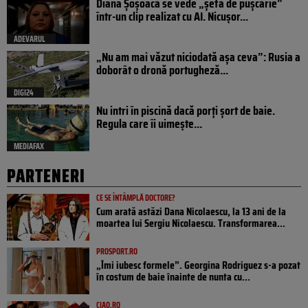
Diana Șoșoacă se vede „șefă de pușcărie”
într-un clip realizat cu AI. Nicușor...
ADEVARUL
„Nu am mai văzut niciodată așa ceva”: Rusia a
doborât o dronă portugheză...
DIGI24
Nu intri în piscină dacă porți șort de baie.
Regula care îi uimește...
MEDIAFAX
PARTENERI
CE SE ÎNTÂMPLĂ DOCTORE?
Cum arată astăzi Dana Nicolaescu, la 13 ani de la
moartea lui Sergiu Nicolaescu. Transformarea...
PROSPORT.RO
„Îmi iubesc formele”. Georgina Rodriguez s-a pozat
în costum de baie înainte de nunta cu...
CIAO.RO