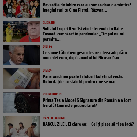
Poveştile de iubire care au rămas doar o amintire!
Imagini tari cu Gina Pistol, Răzvan...
CLICK.RO
Solistul trupei Azur își vinde terenul din Băile
Tușnad, cumpărat în pandemie: „Timpul nu-mi
permite...
DIGI 24
Ce spune Călin Georgescu despre ideea adoptării
monedei euro, după anunțul lui Nicușor Dan
DIGI24
Până când mai poate fi folosit buletinul vechi.
Autoritățile au stabilit pentru cine se mai...
PROMOTOR.RO
Prima Tesla Model S Signature din România a fost
livrată! Cine este proprietarul?
RÂZI CU LACRIMI
BANCUL ZILEI. El către ea: – Ce îți place să ți se facă?