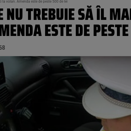
ști la volan. Amenda este de peste 500 de lei
E NU TREBUIE SĂ ÎL MA
AMENDA ESTE DE PESTE 
:58