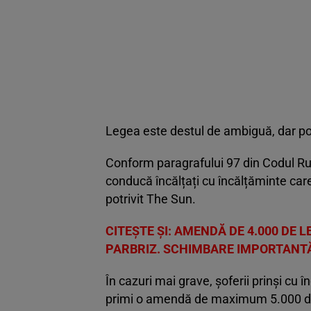
Legea este destul de ambiguă, dar po
Conform paragrafului 97 din Codul Rut
conducă încălțați cu încălțăminte car
potrivit The Sun.
CITEȘTE ȘI:
AMENDĂ DE 4.000 DE L
PARBRIZ. SCHIMBARE IMPORTANTĂ 
În cazuri mai grave, șoferii prinși c
primi o amendă de maximum 5.000 de l