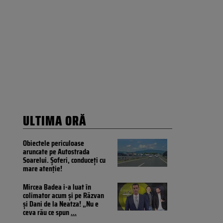
ULTIMA ORĂ
Obiectele periculoase
aruncate pe Autostrada
Soarelui. Șoferi, conduceți cu
mare atenție!
Mircea Badea i-a luat în
colimator acum și pe Răzvan
și Dani de la Neatza! „Nu e
ceva rău ce spun
...