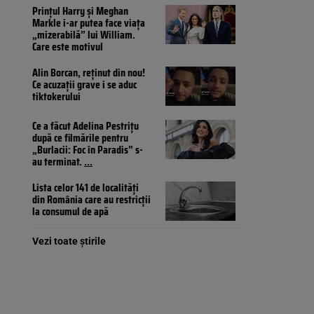
Prințul Harry și Meghan
Markle i-ar putea face viața
„mizerabilă” lui William.
Care este motivul
Alin Borcan, reținut din nou!
Ce acuzații grave i se aduc
tiktokerului
Ce a făcut Adelina Pestrițu
după ce filmările pentru
„Burlacii: Foc în Paradis” s-
au terminat.
...
Lista celor 141 de localități
din România care au restricții
la consumul de apă
Vezi toate știrile