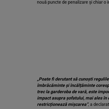
nouă puncte de penalizare şi chiar o 
„Poate fi derutant să cunoști regulil
îmbrăcăminte și încălțăminte corespu
trec la garderoba de vară, este impo
impact asupra șofatului, mai ales în
restricționează mișcarea”
, a declara