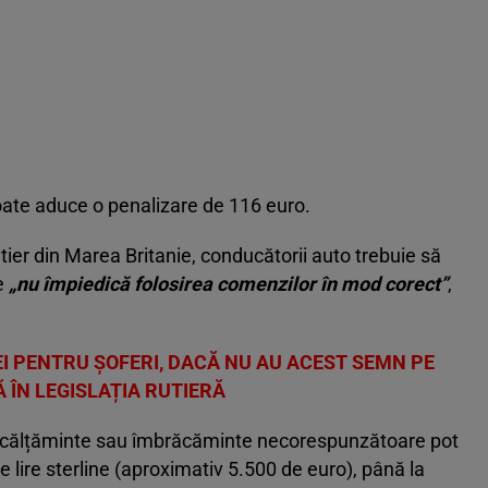
ate aduce o penalizare de 116 euro.
ier din Marea Britanie, conducătorii auto trebuie să
e
„nu împiedică folosirea comenzilor în mod corect”
,
EI PENTRU ȘOFERI, DACĂ NU AU ACEST SEMN PE
ÎN LEGISLAȚIA RUTIERĂ
u încălțăminte sau îmbrăcăminte necorespunzătoare pot
ire sterline (aproximativ 5.500 de euro), până la