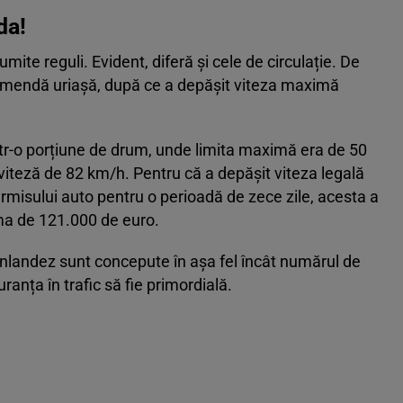
da!
mite reguli. Evident, diferă și cele de circulație. De
 amendă uriașă, după ce a depășit viteza maximă
tr-o porțiune de drum, unde limita maximă era de 50
viteză de 82 km/h. Pentru că a depășit viteza legală
misului auto pentru o perioadă de zece zile, acesta a
ma de 121.000 de euro.
 finlandez sunt concepute în așa fel încât numărul de
ranța în trafic să fie primordială.