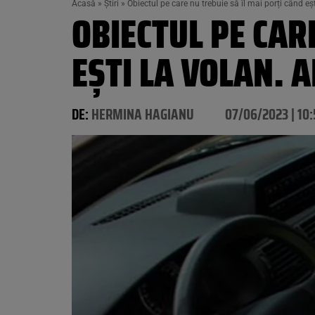
Acasă
»
Știri
»
Obiectul pe care nu trebuie să îl mai porți când e
OBIECTUL PE CAR
EȘTI LA VOLAN. 
DE:
HERMINA HAGIANU
07/06/2023 | 10