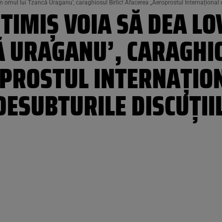
n omul lui Tzancă Uraganu’, caraghiosul Birlic! Afacerea „Aeroprostul Internațional d
 TIMIȘ VOIA SĂ DEA L
 URAGANU’, CARAGHIO
PROSTUL INTERNAȚION
ESUBTURILE DISCUȚIIL