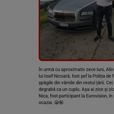
În urmă cu aproximativ zece luni, Alin
lui Iosif Nicoară, fost șef la Poliția d
șpăgile din vămile din vestul țării. Cei
degrabă ca un cuplu. Așa ai zice și z
Nica, fost participant la Eurovision, în
ocazia. 😬🤪