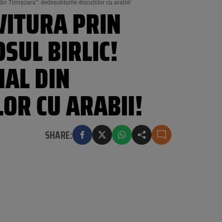
in Timișoara“: dedesubturile discuțiilor cu arabii!
OVITURA PRIN
SUL BIRLIC!
AL DIN
OR CU ARABII!
SHARE: