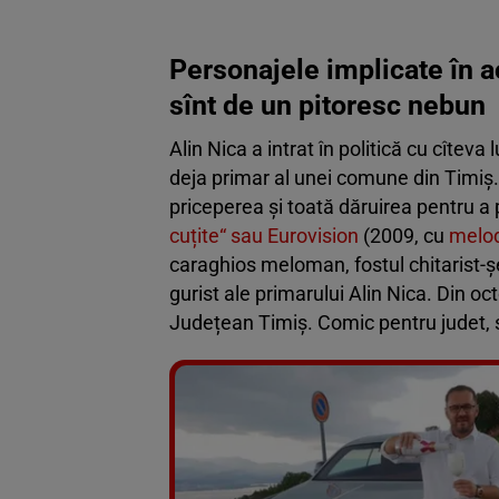
Personajele implicate în a
sînt de un pitoresc nebun
Alin Nica a intrat în politică cu cîteva
deja primar al unei comune din Timiș. Î
priceperea și toată dăruirea pentru a 
cuțite“ sau Eurovision
(2009, cu
melod
caraghios meloman, fostul chitarist-ș
gurist ale primarului Alin Nica. Din o
Județean Timiș. Comic pentru judet, 