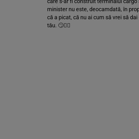
care s-ar fi construit terminalul cargo
minister nu este, deocamdată, în prop
că a picat, că nu ai cum să vrei să dai
tău. 🙄🤦‍♂️