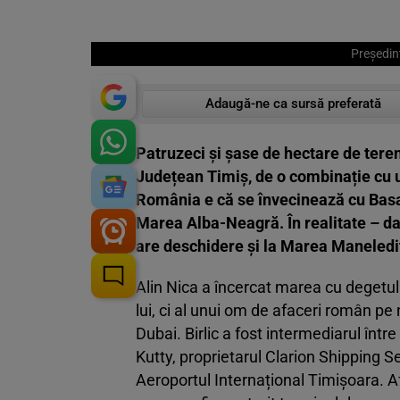
Președint
Adaugă-ne ca sursă preferată
Patruzeci și șase de hectare de teren
Județean Timiș, de o combinație cu u
România e că se învecinează cu Basar
Marea Alba-Neagră. În realitate – da
are deschidere și la Marea Maneledi
Alin Nica a încercat marea cu degetul.
lui, ci al unui om de afaceri român pe 
Dubai. Birlic a fost intermediarul înt
Kutty, proprietarul Clarion Shipping Se
Aeroportul Internațional Timișoara. A