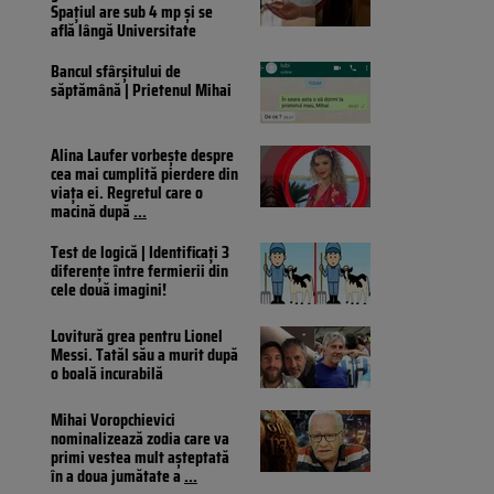
Spațiul are sub 4 mp și se
află lângă Universitate
Bancul sfârșitului de
săptămână | Prietenul Mihai
Alina Laufer vorbește despre
cea mai cumplită pierdere din
viața ei. Regretul care o
macină după
...
Test de logică | Identificați 3
diferențe între fermierii din
cele două imagini!
Lovitură grea pentru Lionel
Messi. Tatăl său a murit după
o boală incurabilă
Mihai Voropchievici
nominalizează zodia care va
primi vestea mult așteptată
în a doua jumătate a
...