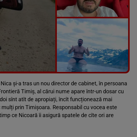
Vezi galeria foto
11 poze
 Nica și-a tras un nou director de cabinet, în persoana
e Frontieră Timiș, al cărui nume apare într-un dosar cu
 doi sînt atît de apropiați, încît funcționează mai
ic mulți prin Timișoara. Responsabil cu vocea este
 timp ce Nicoară îi asigură spatele de cîte ori are