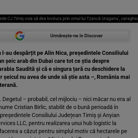
ele CJ Timiș voia să dea lovitura prin omul lui Tzancă Uraganu’, caraghios
Urmărește-ne în Discover
 l-au despărțit pe Alin Nica, președintele Consiliului
n șeic arab din Dubai care tot ce știa despre
abia Saudită și că e singura țară cu deschidere la
r șeicul nu avea de unde să știe asta –, România mai
terană.
 Degetul – probabil, cel mijlociu – nici măcar nu era al
nume Cristian Birlic, stabilit de o bună perioadă în
re președintele Consiliului Județean Timiș și Anyian
rvices LLC, pentru realizarea unui hub logistic la
facerea a căzut pentru simplul motiv că hectarele pe