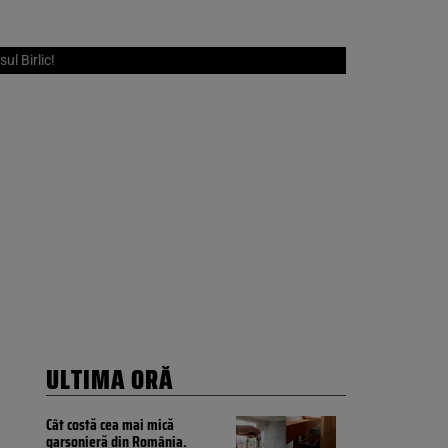
ul Birlic!
ULTIMA ORĂ
Cât costă cea mai mică
garsonieră din România.