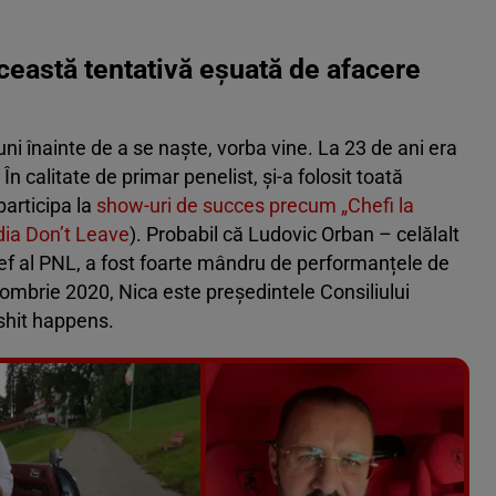
ceastă tentativă eșuată de afacere
 luni înainte de a se naște, vorba vine. La 23 de ani era
n calitate de primar penelist, și-a folosit toată
participa la
show-uri de succes precum „Chefi la
ia Don’t Leave
). Probabil că Ludovic Orban – celălalt
ef al PNL, a fost foarte mândru de performanțele de
ctombrie 2020, Nica este președintele Consiliului
shit happens.