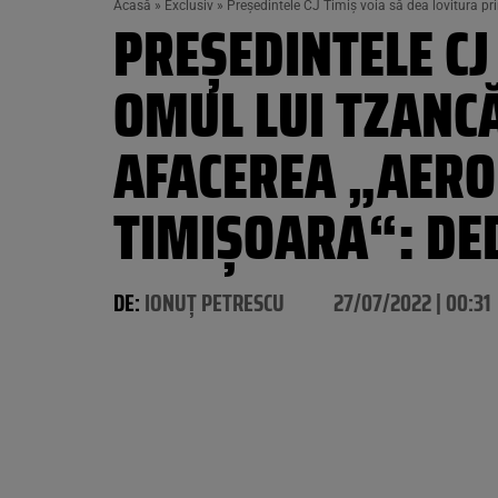
Acasă
»
Exclusiv
»
Președintele CJ Timiș voia să dea lovitura pri
PREȘEDINTELE CJ
OMUL LUI TZANCĂ
AFACEREA „AERO
TIMIȘOARA“: DED
DE:
IONUȚ PETRESCU
27/07/2022 | 00:31