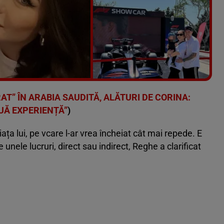
Vezi galeria foto
8 poze
T” ÎN ARABIA SAUDITĂ, ALĂTURI DE CORINA:
UĂ EXPERIENȚĂ”
)
viața lui, pe vcare l-ar vrea încheiat cât mai repede. E
ele lucruri, direct sau indirect, Reghe a clarificat