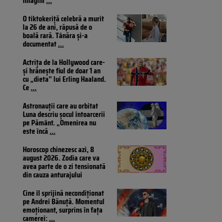
Imagini
...
O tiktokeriță celebră a murit
la 26 de ani, răpusă de o
boală rară. Tânăra și-a
documentat
...
Actrița de la Hollywood care-
și hrănește fiul de doar 1 an
cu „dieta” lui Erling Haaland.
Ce
...
Astronauții care au orbitat
Luna descriu șocul întoarcerii
pe Pământ. „Omenirea nu
este încă
...
Horoscop chinezesc azi, 8
august 2026. Zodia care va
avea parte de o zi tensionată
din cauza anturajului
Cine îl sprijină necondiționat
pe Andrei Bănuță. Momentul
emoționant, surprins în fața
camerei:
...