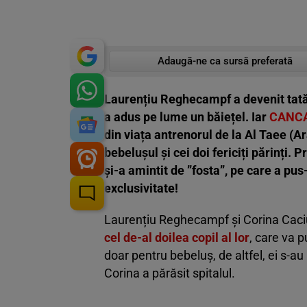
Adaugă-ne ca sursă preferată
Laurențiu Reghecampf a devenit tată 
a adus pe lume un băiețel. Iar
CANC
din viața antrenorul de la Al Taee (A
bebelușul și cei doi fericiți părinți.
și-a amintit de ”fosta”, pe care a pus-
exclusivitate!
Laurențiu Reghecampf și Corina Cac
cel de-al doilea copil al lor
, care va 
doar pentru bebeluș, de altfel, ei s-au 
Corina a părăsit spitalul.