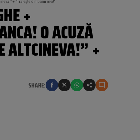
neva!” + ”Trăiește din banii mei!”
GHE +
ANCA! O ACUZĂ
E ALTCINEVA!” +
SHARE: