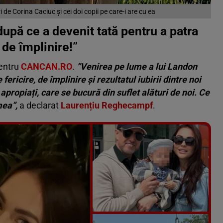
de Corina Caciuc și cei doi copii pe care-i are cu ea
după ce a devenit tată pentru a patra
 de împlinire!”
pentru
CANCAN.RO
.
”Venirea pe lume a lui Landon
icire, de împlinire și rezultatul iubirii dintre noi
apropiați, care se bucură din suflet alături de noi. Ce
mea”,
a declarat
Laurențiu Reghecampf
.