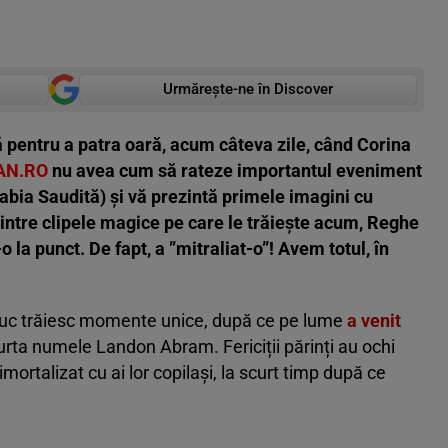
Urmărește-ne în Discover
pentru a patra oară, acum câteva zile, când Corina
AN.RO
nu avea cum să rateze importantul eveniment
rabia Saudită) și vă prezintă primele imagini cu
 Printre clipele magice pe care le trăiește acum, Reghe
o la punct. De fapt, a ”mitraliat-o”! Avem totul, în
iuc trăiesc momente unice, după ce pe lume
a venit
purta numele Landon Abram. Fericiții părinți au ochi
imortalizat cu ai lor copilași, la scurt timp după ce