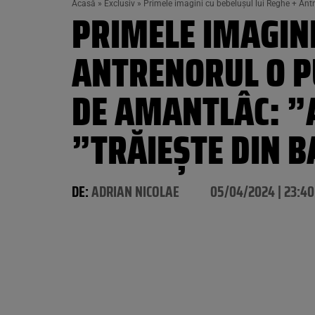
Acasă
»
Exclusiv
»
Primele imagini cu bebelușul lui Reghe + Antr
PRIMELE IMAGINI
ANTRENORUL O P
DE AMANTLÂC: ”A
”TRĂIEȘTE DIN B
DE:
ADRIAN NICOLAE
05/04/2024 | 23:40