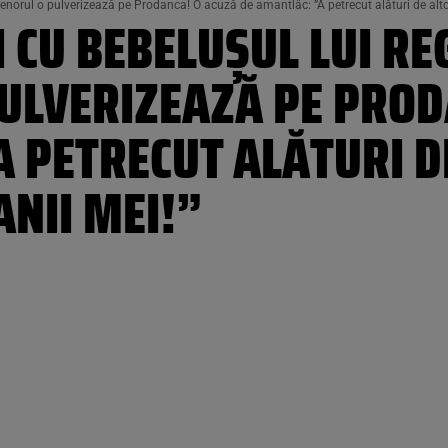
enorul o pulverizează pe Prodanca! O acuză de amantlâc: ”A petrecut alături de altci
 CU BEBELUȘUL LUI RE
ULVERIZEAZĂ PE PROD
 PETRECUT ALĂTURI D
ANII MEI!”