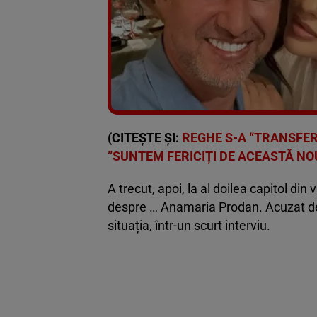
(CITEȘTE ȘI:
REGHE S-A “TRANSFERA
”SUNTEM FERICIȚI DE ACEASTĂ NO
A trecut, apoi, la al doilea capitol din 
despre … Anamaria Prodan. Acuzat de un
situația, într-un scurt interviu.