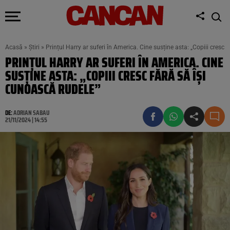
Acasă
»
Știri
»
Prințul Harry ar suferi în America. Cine susține asta: „Copiii cresc 
PRINȚUL HARRY AR SUFERI ÎN AMERICA. CINE
SUSȚINE ASTA: „COPIII CRESC FĂRĂ SĂ ÎȘI
CUNOASCĂ RUDELE”
DE:
ADRIAN SABAU
21/11/2024 | 14:55