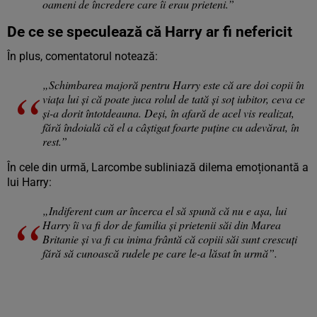
oameni de încredere care îi erau prieteni.”
De ce se speculează că Harry ar fi nefericit
În plus, comentatorul notează:
„Schimbarea majoră pentru Harry este că are doi copii în
viața lui și că poate juca rolul de tată și soț iubitor, ceva ce
și-a dorit întotdeauna. Deși, în afară de acel vis realizat,
fără îndoială că el a câștigat foarte puține cu adevărat, în
rest.”
În cele din urmă, Larcombe subliniază dilema emoționantă a
lui Harry:
„Indiferent cum ar încerca el să spună că nu e așa, lui
Harry îi va fi dor de familia și prietenii săi din Marea
Britanie și va fi cu inima frântă că copiii săi sunt crescuți
fără să cunoască rudele pe care le-a lăsat în urmă”.