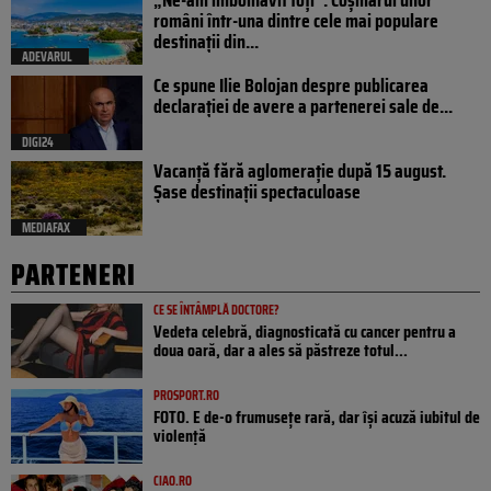
„Ne-am îmbolnăvit toți”. Coșmarul unor
români într-una dintre cele mai populare
destinații din...
ADEVARUL
Ce spune Ilie Bolojan despre publicarea
declarației de avere a partenerei sale de...
DIGI24
Vacanță fără aglomerație după 15 august.
Șase destinații spectaculoase
MEDIAFAX
PARTENERI
CE SE ÎNTÂMPLĂ DOCTORE?
Vedeta celebră, diagnosticată cu cancer pentru a
doua oară, dar a ales să păstreze totul...
PROSPORT.RO
FOTO. E de-o frumusețe rară, dar își acuză iubitul de
violență
CIAO.RO