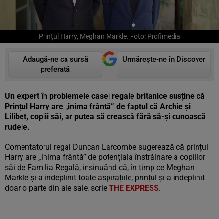
Prințul Harry, Meghan Markle. Foto: Profimedia
Adaugă-ne ca sursă
Urmărește-ne în Discover
preferată
Un expert în problemele casei regale britanice susține că
Prințul Harry are „inima frântă” de faptul că Archie și
Lilibet, copiii săi, ar putea să crească fără să-și cunoască
rudele.
Comentatorul regal Duncan Larcombe sugerează că prințul
Harry are „inima frântă” de potențiala înstrăinare a copiilor
săi de Familia Regală, insinuând că, în timp ce Meghan
Markle și-a îndeplinit toate aspirațiile, prințul și-a îndeplinit
doar o parte din ale sale, scrie
THE EXPRESS
.