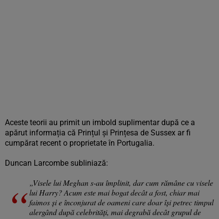
Aceste teorii au primit un imbold suplimentar după ce a
apărut informația că Prințul și Prințesa de Sussex ar fi
cumpărat recent o proprietate în Portugalia.
Duncan Larcombe subliniază:
„Visele lui Meghan s-au împlinit, dar cum rămâne cu visele
lui Harry? Acum este mai bogat decât a fost, chiar mai
faimos și e înconjurat de oameni care doar își petrec timpul
alergând după celebrități, mai degrabă decât grupul de