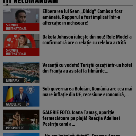
IȚI RECOMANDĂM
Eliberarea lui Sean „Diddy” Combs a fost
amânată. Rapperul a fost implicat într-o
altercație în închisoare!
SHOWBIZ
INTERNAȚIONAL
Dakota Johnson iubește din nou! Role Model a
confirmat că are o relație cu celebra actriță
SHOWBIZ
INTERNAȚIONAL
Vacanță cu vedete! Turiștii cazați într-un hotel
din Franța au asistat la filmările...
MEDIAFAX
Sub guvernarea Bolojan, România are cea mai
mare inflație din UE, recesiune economică,...
GANDUL.RO
GALERIE FOTO. Ioana Tamaş, apariție
fermecătoare pe plajă! Reacția Adelinei
Pestrițu când a...
PROSPORT.RO