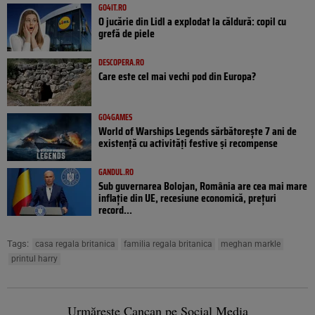
GO4IT.RO
O jucărie din Lidl a explodat la căldură: copil cu
grefă de piele
DESCOPERA.RO
Care este cel mai vechi pod din Europa?
GO4GAMES
World of Warships Legends sărbătorește 7 ani de
existență cu activități festive și recompense
GANDUL.RO
Sub guvernarea Bolojan, România are cea mai mare
inflație din UE, recesiune economică, prețuri
record...
Tags:
casa regala britanica
familia regala britanica
meghan markle
printul harry
Urmărește Cancan pe Social Media