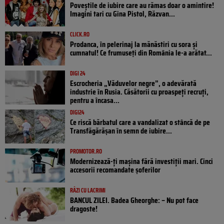
Poveştile de iubire care au rămas doar o amintire!
Imagini tari cu Gina Pistol, Răzvan...
CLICK.RO
Prodanca, în pelerinaj la mănăstiri cu sora și
cumnatul! Ce frumuseți din România le-a arătat...
DIGI 24
Escrocheria „Văduvelor negre”, o adevărată
industrie în Rusia. Căsătorii cu proaspeți recruți,
pentru a încasa...
DIGI24
Ce riscă bărbatul care a vandalizat o stâncă de pe
Transfăgărășan în semn de iubire...
PROMOTOR.RO
Modernizează-ți mașina fără investiții mari. Cinci
accesorii recomandate șoferilor
RÂZI CU LACRIMI
BANCUL ZILEI. Badea Gheorghe: – Nu pot face
dragoste!