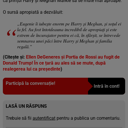
ca prințul Harry și Meghan Markle să se mute mai aproape.
O sursă apropiată a dezvăluit:
„Eugenie îi iubește enorm pe Harry și Meghan, și soțul ei
la fel. Au fost întotdeauna incredibil de apropiați și este
extrem de încurajator pentru ei că, în sfârșit, se întrevede
semnarea unei păci între Harry și Meghan și familia
regală.”
(Citește și:
Ellen DeGeneres și Portia de Rossi au fugit de
Donald Trump! În ce țară au ales să se mute, după
realegerea lui ca președinte
)
Participă la conversație!
Intră în cont!
LASĂ UN RĂSPUNS
Trebuie să fii
autentificat
pentru a publica un comentariu.