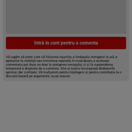
Intră în cont pentru a comenta
Vă rugăm să țineți cont că folosirea injuriilor, a limbajului instigator la ură, a
apelurilor la violență sau trimiterea repetată, în mod abuziv, a aceluiași
comentariu pot duce nu doar la ștergerea mesajului, ci și la suspendarea
temporară a dreptului de a comenta. Site-ul nostru încurajează dezbaterile
aprinse, dar civilizate. Vă mulțumim pentru înțelegere și pentru contribuția la o
discuție bazată pe argumente, nu pe atacuri.