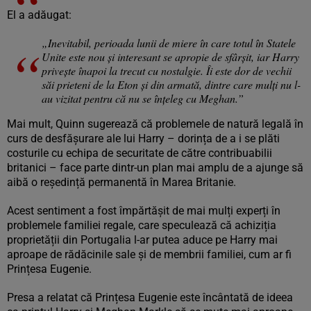
El a adăugat:
„Inevitabil, perioada lunii de miere în care totul în Statele
Unite este nou și interesant se apropie de sfârșit, iar Harry
privește înapoi la trecut cu nostalgie. Îi este dor de vechii
săi prieteni de la Eton și din armată, dintre care mulți nu l-
au vizitat pentru că nu se înțeleg cu Meghan.”
Mai mult, Quinn sugerează că problemele de natură legală în
curs de desfășurare ale lui Harry – dorința de a i se plăti
costurile cu echipa de securitate de către contribuabilii
britanici – face parte dintr-un plan mai amplu de a ajunge să
aibă o reședință permanentă în Marea Britanie.
Acest sentiment a fost împărtășit de mai mulți experți în
problemele familiei regale, care speculează că achiziția
proprietății din Portugalia l-ar putea aduce pe Harry mai
aproape de rădăcinile sale și de membrii familiei, cum ar fi
Prințesa Eugenie.
Presa a relatat că Prințesa Eugenie este încântată de ideea