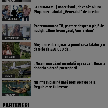
MEDIAFAX
STENOGRAME | Afaceristul „de casă” al UM
Plopeni era alintat „Generalul” de director....
GANDUL.RO
Prezentatoarea TV, postare despre o plajă de
nudiști: „Bine te-am găsit, Amsterdam”
PROSPORT.RO
Moștenire de coșmar: a primit casa tatălui și o
datorie de 228.000 de...
ADEVARUL
„Nu am mai văzut niciodată așa ceva”: Rusia a
doborât o dronă portugheză...
DIGI24
Nu intri în piscină dacă porți șort de baie.
Regula care îi uimește...
MEDIAFAX
PARTENERI