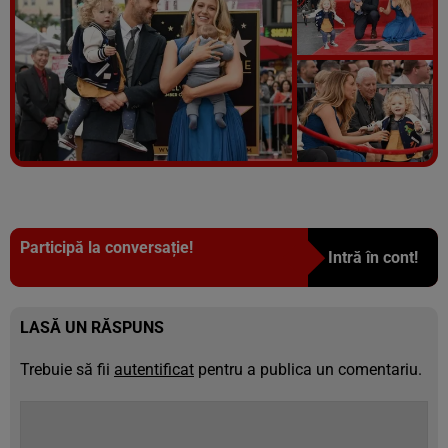
Vezi galeria foto
7 poze
Participă la conversație!
Intră în cont!
LASĂ UN RĂSPUNS
Trebuie să fii
autentificat
pentru a publica un comentariu.