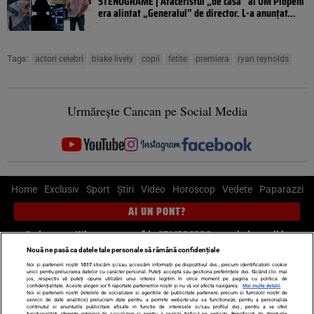
STENOGRAME | Afaceristul „de casă” al UM Plopeni
era alintat „Generalul” de director. L-a anunțat...
Tags:
actori celebri
blake lively
copii
fetite
premiera
ryan reynolds
Urmărește Cancan pe Social Media
Home
Exclusiv
Sport
Știri
Video
Horoscop
Vedete
Paparazzi
AI UN PONT?
Scrie-ne pe Whatsapp
, sună la 0741226226 sau trimite mail la
pont@cancan.ro
Nouă ne pasă ca datele tale personale să rămână confidențiale
Noi și partenerii noștri
1017
stocăm și/sau accesăm informații pe dispozitivul dvs., precum identificatorii cookie
unici pentru prelucrarea datelor cu caracter personal. Puteți accepta sau gestiona preferințele dvs. făcând clic mai
Știri interne
Știri externe
Politică
jos, respectiv vă puteți opune utilizării unui interes legitim în orice moment pe pagina cu politica de
confidențialitate. Aceste alegeri vor fi raportate partenerilor noștri și nu vă vor afecta navigarea.
Mai multe detalii
Noi si partenerii nostri (retelele de socializare si agentiile de publicitate partenere, precum si furnizorii nostri de
servicii de date analitice) prelucram date pentru a permite website-ului sa functioneze, pentru a personaliza
Ultimele stiri
Diete
Insula Iubirii
Dictionar de vise
LIFE STYLE
continutul si anunturile publicitare afisate in functie de interesele si/sau profilul dvs., pentru a va oferi
functionalitati aferente retelelor de socializare si pentru a analiza traficul pe website. Beneficiati de drepturile