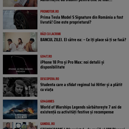
PROMOTOR.RO
Prima Tesla Model S Signature din România a fost
livrată! Cine este proprietarul?
RÂZI CU LACRIMI
BANCUL ZILEI. El către ea: – Ce îți place să ți se facă?
GO4IT.RO
iPhone 18 Pro și Pro Max: noi detalii și
disponibilitate
DESCOPERA.RO
Studenta care a sfidat regimul lui Hitler și a plătit
cu viața
GO4GAMES
World of Warships Legends sărbătorește 7 ani de
existență cu activități festive și recompense
GANDUL.RO