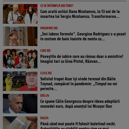
CE SE ÎNTÂMPLĂ DOCTORE?
Cum arată astăzi Dana Nicolaescu, la 13 ani de la
moartea lui Sergiu Nicolaescu. Transformarea...
PROSPORT.RO
„Îmi iubesc formele”. Georgina Rodriguez s-a pozat
în costum de baie înainte de nunta cu...
CIAO.RO
Poveştile de iubire care au rămas doar o amintire!
Imagini tari cu Gina Pistol, Răzvan...
CLICK.RO
Solistul trupei Azur își vinde terenul din Băile
Tușnad, cumpărat în pandemie: „Timpul nu-mi
permite...
DIGI 24
Ce spune Călin Georgescu despre ideea adoptării
monedei euro, după anunțul lui Nicușor Dan
DIGI24
Până când mai poate fi folosit buletinul vechi.
Autoritățile au stabilit pentru cine se mai...