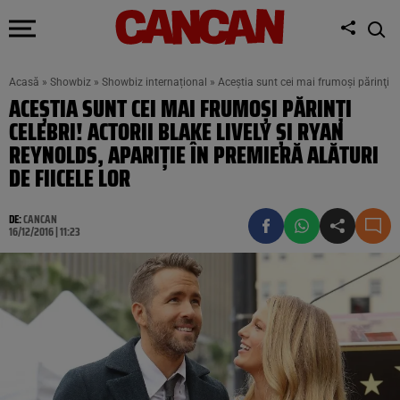
Acasă
»
Showbiz
»
Showbiz internațional
»
Aceştia sunt cei mai frumoşi părinţi c
ACEŞTIA SUNT CEI MAI FRUMOŞI PĂRINŢI
CELEBRI! ACTORII BLAKE LIVELY ŞI RYAN
REYNOLDS, APARIŢIE ÎN PREMIERĂ ALĂTURI
DE FIICELE LOR
DE:
CANCAN
16/12/2016 | 11:23