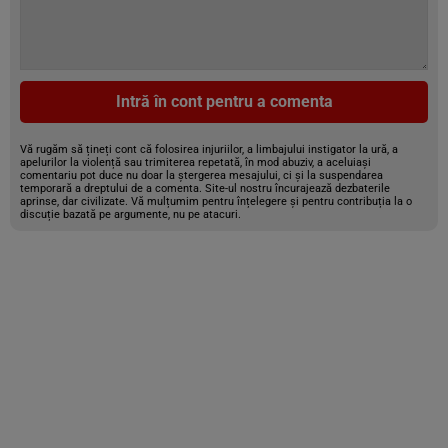
Intră în cont pentru a comenta
Vă rugăm să țineți cont că folosirea injuriilor, a limbajului instigator la ură, a
apelurilor la violență sau trimiterea repetată, în mod abuziv, a aceluiași
comentariu pot duce nu doar la ștergerea mesajului, ci și la suspendarea
temporară a dreptului de a comenta. Site-ul nostru încurajează dezbaterile
aprinse, dar civilizate. Vă mulțumim pentru înțelegere și pentru contribuția la o
discuție bazată pe argumente, nu pe atacuri.