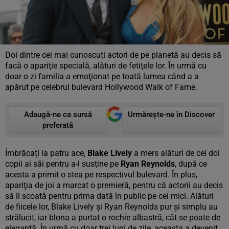
Doi dintre cei mai cunoscuţi actori de pe planetă au decis să
facă o apariţie specială, alături de fetiţele lor. În urmă cu
doar o zi familia a emoţionat pe toată lumea când a a
apărut pe celebrul bulevard Hollywood Walk of Fame.
Adaugă-ne ca sursă
Urmărește-ne în Discover
preferată
Îmbrăcaţi la patru ace,
Blake Lively
a mers alături de cei doi
copii ai săi pentru a-l susţine pe
Ryan Reynolds
, după ce
acesta a primit o stea pe respectivul bulevard. În plus,
apariţia de joi a marcat o premieră, pentru că actorii au decis
să îi scoată pentru prima dată în public pe cei mici. Alături
de fiicele lor, Blake Lively şi Ryan Reynolds pur şi simplu au
strălucit, iar blona a purtat o rochie albastră, cât se poate de
elegantă. În urmă cu doar trei luni de zile, aceasta a devenit