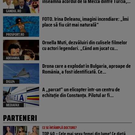
înseamnă acordul de la Mecca dintre Turcia,...
GANDUL.RO
FOTO. Irina Deleanu, imagini incendiare: „Îmi
place să fiu cât mai naturală”
PROSPORT.RO
Ornella Muti, dezvăluiri din culisele filmelor
cu actori legendari. „Când am jucat cu...
ADEVARUL
Drona care a explodat în Bulgaria, aproape de
România, a fost identificată. Ce...
DIGI24
A „parcat” un elicopter într-un centru de
echitație din Constanța. Pilotul ar fi...
MEDIAFAX
PARTENERI
CE SE ÎNTÂMPLĂ DOCTORE?
TOP 40 – Cele mai sexy femei din lume! Ce dietă