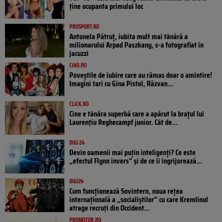
ține ocupanta primului loc
PROSPORT.RO
Antonela Pătruț, iubita mult mai tânără a
milionarului Arpad Paszkany, s-a fotografiat în
jacuzzi
CIAO.RO
Poveştile de iubire care au rămas doar o amintire!
Imagini tari cu Gina Pistol, Răzvan...
CLICK.RO
Cine e tânăra superbă care a apărut la brațul lui
Laurențiu Reghecampf junior. Cât de...
DIGI 24
Devin oamenii mai puțin inteligenți? Ce este
„efectul Flynn invers” și de ce îi îngrijorează...
DIGI24
Cum funcționează Sovintern, noua rețea
internațională a „socialiștilor” cu care Kremlinul
atrage recruți din Occident...
PROMOTOR.RO