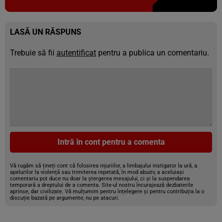
LASĂ UN RĂSPUNS
Trebuie să fii
autentificat
pentru a publica un comentariu.
Intră în cont pentru a comenta
Vă rugăm să țineți cont că folosirea injuriilor, a limbajului instigator la ură, a
apelurilor la violență sau trimiterea repetată, în mod abuziv, a aceluiași
comentariu pot duce nu doar la ștergerea mesajului, ci și la suspendarea
temporară a dreptului de a comenta. Site-ul nostru încurajează dezbaterile
aprinse, dar civilizate. Vă mulțumim pentru înțelegere și pentru contribuția la o
discuție bazată pe argumente, nu pe atacuri.