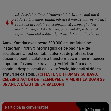
„A decedat în timpul tratamentului. Era în viață după
căderea în defileu. Inițial, părea că murise, dar pe măsură
ce ne-am apropiat, s-a confirmat că respira și a fost
imediat transportată de urgență la spital”, a declarat
superintendentul poliției din Raigad, Somnath Gharge.
Aanvi Kamdar avea peste 300.000 de urmăritori pe
Instagram. Potrivit informațiilor de pe pagina ei de
socializare, a fost contabil autorizat de profesie. Dar
pasiunea pentru călătorii a transformat-o într-un influencer
important în zona de travelling. Astfel, tânăra realiza
conținut despre locații de lux, cafenele, itinerarii și dădea
sfaturi de călătorii. .
(CITEȘTE ȘI: THOMMY SCHIAVO,
CELEBRU ACTOR DE TELENOVELE, A MURIT LA DOAR 39
DE ANI. A CĂZUT DE LA BALCON!)
Participă la conversație!
Intră în cont!