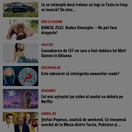
Ce se întâmplă dacă trebuie să fugi cu Tesla în timp
ce încarcă? Un atac...
RÂZI CU LACRIMI
BANCUL ZILEI. Badea Gheorghe: – Nu pot face
dragoste!
GO4IT.RO
Cascadoarea de 137 cm care a fost dublura lui Matt
Damon în Odiseea
DESCOPERA.RO
Este adevărat că inteligența oamenilor scade?
GO4GAMES
Cel mai așteptat joc video al anului va debuta pe
Netflix
GANDUL.RO
Ștefan Popescu, analiză de weekend. Ce înseamnă
acordul de la Mecca dintre Turcia, Pakistan şi...