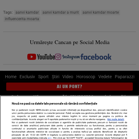
Tags:
aanvi kamdar
aanvi kamdar a murit
aanvi kamdar moarte
influencerita moarta
Urmărește Cancan pe Social Media
Home
Exclusiv
Sport
Știri
Video
Horoscop
Vedete
Paparazzi
AI UN PONT?
Scrie-ne pe Whatsapp
, sună la 0741226226 sau trimite mail la
pont@cancan.ro
Nouă ne pasă ca datele tale personale să rămână confidențiale
Noi și partenerii noștri
1019
stocăm și/sau accesăm informații pe dispozitivul dvs., precum identificatorii cookie
unici pentru prelucrarea datelor cu caracter personal. Puteți accepta sau gestiona preferințele dvs. făcând clic mai
Știri interne
Știri externe
Politică
jos, respectiv vă puteți opune utilizării unui interes legitim în orice moment pe pagina cu politica de
confidențialitate. Aceste alegeri vor fi raportate partenerilor noștri și nu vă vor afecta navigarea.
Mai multe detalii
Noi si partenerii nostri (retelele de socializare si agentiile de publicitate partenere, precum si furnizorii nostri de
servicii de date analitice) prelucram date pentru a permite website-ului sa functioneze, pentru a personaliza
Ultimele stiri
Diete
Insula Iubirii
Dictionar de vise
LIFE STYLE
continutul si anunturile publicitare afisate in functie de interesele si/sau profilul dvs., pentru a va oferi
functionalitati aferente retelelor de socializare si pentru a analiza traficul pe website. Beneficiati de drepturile
Horoscop
prevazute de art. 15-22 din GDPR in legatura cu prelucrarea datelor cu caracter personal. Aceste drepturi pot fi
exercitate prin modalitatea indicata
aici
. Prin click pe “ACCEPT TOATE”, acceptati folosirea tuturor Tehnologiilor de