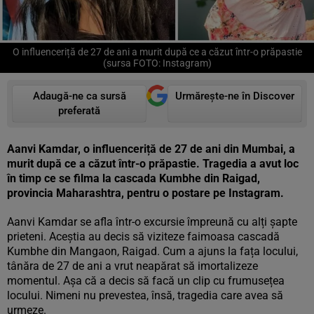
O influenceriță de 27 de ani a murit după ce a căzut într-o prăpastie
(sursa FOTO: Instagram)
Adaugă-ne ca sursă
Urmărește-ne în Discover
preferată
Aanvi Kamdar, o influenceriță de 27 de ani din Mumbai, a
murit după ce a căzut într-o prăpastie. Tragedia a avut loc
în timp ce se filma la cascada Kumbhe din Raigad,
provincia Maharashtra, pentru o postare pe Instagram.
Aanvi Kamdar se afla într-o excursie împreună cu alți șapte
prieteni. Aceștia au decis să viziteze faimoasa cascadă
Kumbhe din Mangaon, Raigad. Cum a ajuns la fața locului,
tânăra de 27 de ani a vrut neapărat să imortalizeze
momentul. Așa că a decis să facă un clip cu frumusețea
locului. Nimeni nu prevestea, însă, tragedia care avea să
urmeze.