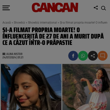
Acasă
»
Showbiz
»
Showbiz internațional
»
Și-a filmat propria moarte! O influenc
ȘI-A FILMAT PROPRIA MOARTE! O
INFLUENCERIȚĂ DE 27 DE ANI A MURIT DUPĂ
CE A CĂZUT ÎNTR-O PRĂPASTIE
DE:
ALINA NISTOR
24/07/2024 | 01:21