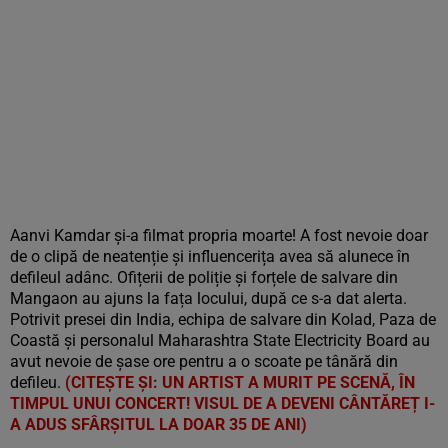
Aanvi Kamdar și-a filmat propria moarte! A fost nevoie doar
de o clipă de neatenție și influencerița avea să alunece în
defileul adânc. Ofițerii de poliție și forțele de salvare din
Mangaon au ajuns la fața locului, după ce s-a dat alerta.
Potrivit presei din India, echipa de salvare din Kolad, Paza de
Coastă și personalul Maharashtra State Electricity Board au
avut nevoie de șase ore pentru a o scoate pe tânără din
defileu.
(CITEȘTE ȘI: UN ARTIST A MURIT PE SCENĂ, ÎN
TIMPUL UNUI CONCERT! VISUL DE A DEVENI CÂNTĂREȚ I-
A ADUS SFÂRȘITUL LA DOAR 35 DE ANI)