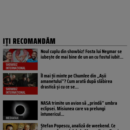
IȚI RECOMANDĂM
Noul cuplu din showbiz! Fosta lui Neymar se
iubește de mai bine de un an cu fostul iubit…
SHOWBIZ
INTERNAȚIONAL
Îl mai ții minte pe Chumlee din „Așii
amanetului”? Cum arată după slăbirea
drastică și cu ce se…
SHOWBIZ
INTERNAȚIONAL
NASA trimite un avion să „prindă” umbra
eclipsei. Misiunea care va prelungi
întunericul...
MEDIAFAX
Ștefan Popescu, analiză de weekend. Ce