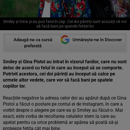
Smiley și Gina și-au pus fanii în cap. Cei doi părinți sunt acuzați că vor
să facă bani pe spatele fetiței lor
Adaugă-ne ca sursă
Urmărește-ne în Discover
preferată
Smiley și Gina Pistol au intrat în vizorul fanilor, care nu sunt
deloc de acord cu felul în care au început să se comporte.
Potrivit acestora, cei doi părinți au început să calce pe
urmele altor vedete, care vor să facă bani pe spatele
copiilor lor.
Reacțiile negative la adresa celor doi au apărut după ce Gina
Pistol a făcut o postare pe contul ei de Instagram, în care a
vorbit despre o alegere pe care ea și Smiley au făcut-o. Mai
exact, este vorba de recoltarea celulelor stem la care au
apelat pentru ca orice problemă ar apărea să poată să-și
protejeze fetița cât mai bine.