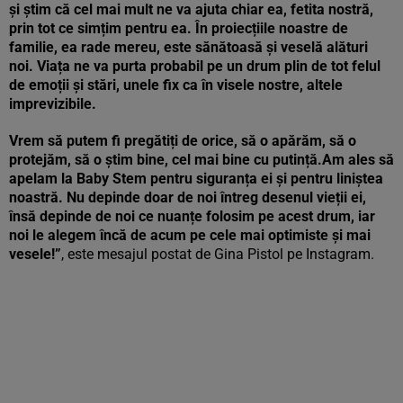
și știm că cel mai mult ne va ajuta chiar ea, fetita nostră,
prin tot ce simțim pentru ea. În proiecțiile noastre de
familie, ea rade mereu, este sănătoasă și veselă alături
noi. Viața ne va purta probabil pe un drum plin de tot felul
de emoții și stări, unele fix ca în visele nostre, altele
imprevizibile.
Vrem să putem fi pregătiți de orice, să o apărăm, să o
protejăm, să o știm bine, cel mai bine cu putință.Am ales să
apelam la Baby Stem pentru siguranța ei și pentru liniștea
noastră. Nu depinde doar de noi întreg desenul vieții ei,
însă depinde de noi ce nuanțe folosim pe acest drum, iar
noi le alegem încă de acum pe cele mai optimiste și mai
vesele!”
, este mesajul postat de Gina Pistol pe Instagram.