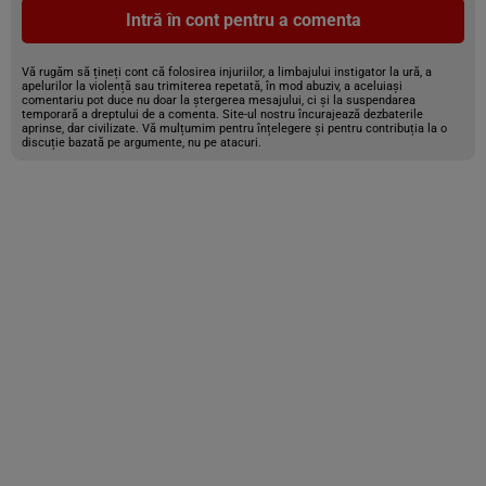
Intră în cont pentru a comenta
Vă rugăm să țineți cont că folosirea injuriilor, a limbajului instigator la ură, a
apelurilor la violență sau trimiterea repetată, în mod abuziv, a aceluiași
comentariu pot duce nu doar la ștergerea mesajului, ci și la suspendarea
temporară a dreptului de a comenta. Site-ul nostru încurajează dezbaterile
aprinse, dar civilizate. Vă mulțumim pentru înțelegere și pentru contribuția la o
discuție bazată pe argumente, nu pe atacuri.