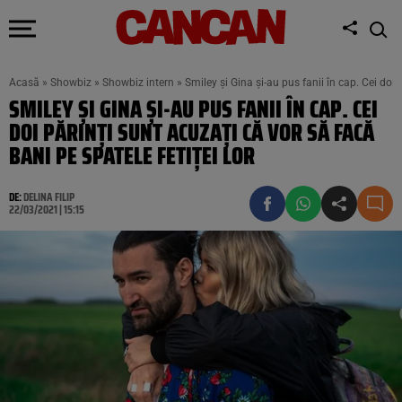
Acasă
»
Showbiz
»
Showbiz intern
»
Smiley și Gina și-au pus fanii în cap. Cei doi 
SMILEY ȘI GINA ȘI-AU PUS FANII ÎN CAP. CEI
DOI PĂRINȚI SUNT ACUZAȚI CĂ VOR SĂ FACĂ
BANI PE SPATELE FETIȚEI LOR
DE:
DELINA FILIP
22/03/2021 | 15:15