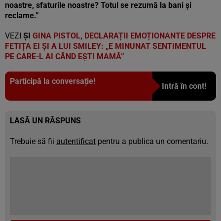
noastre, sfaturile noastre? Totul se rezumă la bani și
reclame.”
VEZI
ȘI
GINA PISTOL, DECLARAȚII EMOȚIONANTE DESPRE
FETIȚA EI ȘI A LUI SMILEY: „E MINUNAT SENTIMENTUL
PE CARE-L AI CÂND EȘTI MAMĂ”
Participă la conversație!
Intră în cont!
LASĂ UN RĂSPUNS
Trebuie să fii
autentificat
pentru a publica un comentariu.