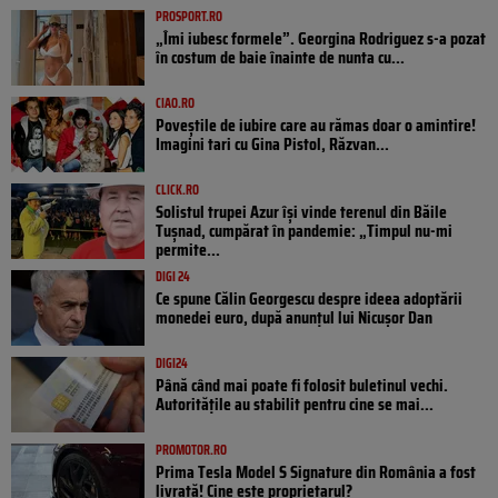
PROSPORT.RO
„Îmi iubesc formele”. Georgina Rodriguez s-a pozat
în costum de baie înainte de nunta cu...
CIAO.RO
Poveştile de iubire care au rămas doar o amintire!
Imagini tari cu Gina Pistol, Răzvan...
CLICK.RO
Solistul trupei Azur își vinde terenul din Băile
Tușnad, cumpărat în pandemie: „Timpul nu-mi
permite...
DIGI 24
Ce spune Călin Georgescu despre ideea adoptării
monedei euro, după anunțul lui Nicușor Dan
DIGI24
Până când mai poate fi folosit buletinul vechi.
Autoritățile au stabilit pentru cine se mai...
PROMOTOR.RO
Prima Tesla Model S Signature din România a fost
livrată! Cine este proprietarul?