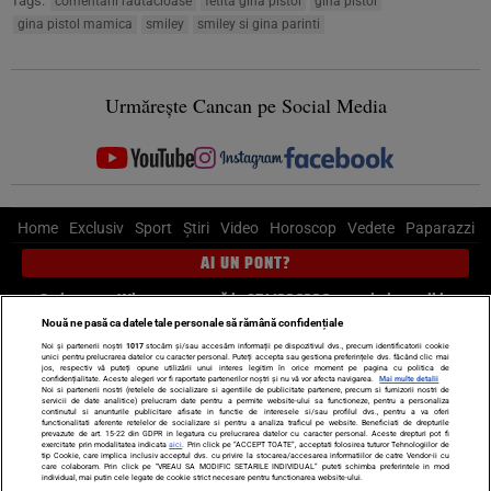
Tags:
comentarii rautacioase
fetita gina pistol
gina pistol
gina pistol mamica
smiley
smiley si gina parinti
Urmărește Cancan pe Social Media
Home
Exclusiv
Sport
Știri
Video
Horoscop
Vedete
Paparazzi
AI UN PONT?
Scrie-ne pe Whatsapp
, sună la 0741226226 sau trimite mail la
pont@cancan.ro
Nouă ne pasă ca datele tale personale să rămână confidențiale
Noi și partenerii noștri
1017
stocăm și/sau accesăm informații pe dispozitivul dvs., precum identificatorii cookie
unici pentru prelucrarea datelor cu caracter personal. Puteți accepta sau gestiona preferințele dvs. făcând clic mai
Știri interne
Știri externe
Politică
jos, respectiv vă puteți opune utilizării unui interes legitim în orice moment pe pagina cu politica de
confidențialitate. Aceste alegeri vor fi raportate partenerilor noștri și nu vă vor afecta navigarea.
Mai multe detalii
Noi si partenerii nostri (retelele de socializare si agentiile de publicitate partenere, precum si furnizorii nostri de
servicii de date analitice) prelucram date pentru a permite website-ului sa functioneze, pentru a personaliza
Ultimele stiri
Diete
Insula Iubirii
Dictionar de vise
LIFE STYLE
continutul si anunturile publicitare afisate in functie de interesele si/sau profilul dvs., pentru a va oferi
functionalitati aferente retelelor de socializare si pentru a analiza traficul pe website. Beneficiati de drepturile
Horoscop
prevazute de art. 15-22 din GDPR in legatura cu prelucrarea datelor cu caracter personal. Aceste drepturi pot fi
exercitate prin modalitatea indicata
aici
. Prin click pe “ACCEPT TOATE”, acceptati folosirea tuturor Tehnologiilor de
tip Cookie, care implica inclusiv acceptul dvs. cu privire la stocarea/accesarea informatiilor de catre Vendor-ii cu
Echipa editorială
Termeni si condiții
Politica de confidențialitate
care colaboram. Prin click pe “VREAU SA MODIFIC SETARILE INDIVIDUAL” puteti schimba preferintele in mod
individual, mai putin cele legate de cookie strict necesare pentru functionarea website-ului.