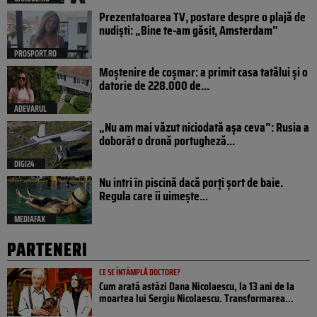
Prezentatoarea TV, postare despre o plajă de
nudiști: „Bine te-am găsit, Amsterdam”
PROSPORT.RO
Moștenire de coșmar: a primit casa tatălui și o
datorie de 228.000 de...
ADEVARUL
„Nu am mai văzut niciodată așa ceva”: Rusia a
doborât o dronă portugheză...
DIGI24
Nu intri în piscină dacă porți șort de baie.
Regula care îi uimește...
MEDIAFAX
PARTENERI
CE SE ÎNTÂMPLĂ DOCTORE?
Cum arată astăzi Dana Nicolaescu, la 13 ani de la
moartea lui Sergiu Nicolaescu. Transformarea...