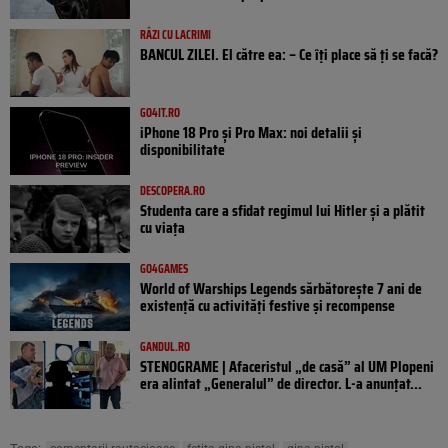
RÂZI CU LACRIMI
BANCUL ZILEI. El către ea: – Ce îți place să ți se facă?
GO4IT.RO
iPhone 18 Pro și Pro Max: noi detalii și
disponibilitate
DESCOPERA.RO
Studenta care a sfidat regimul lui Hitler și a plătit
cu viața
GO4GAMES
World of Warships Legends sărbătorește 7 ani de
existență cu activități festive și recompense
GANDUL.RO
STENOGRAME | Afaceristul „de casă” al UM Plopeni
era alintat „Generalul” de director. L-a anunțat...