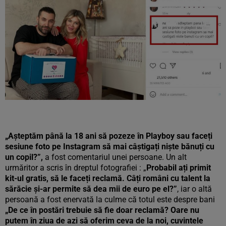
„Așteptăm până la 18 ani să pozeze în Playboy sau faceți
sesiune foto pe Instagram să mai câștigați niște bănuți cu
un copil?”,
a fost comentariul unei persoane. Un alt
urmăritor a scris în dreptul fotografiei : „
Probabil ați primit
kit-ul gratis, să le faceți reclamă. Câți români cu talent la
sărăcie și-ar permite să dea mii de euro pe el?”
, iar o altă
persoană a fost enervată la culme că totul este despre bani
„De ce în postări trebuie să fie doar reclamă? Oare nu
putem în ziua de azi să oferim ceva de la noi, cuvintele