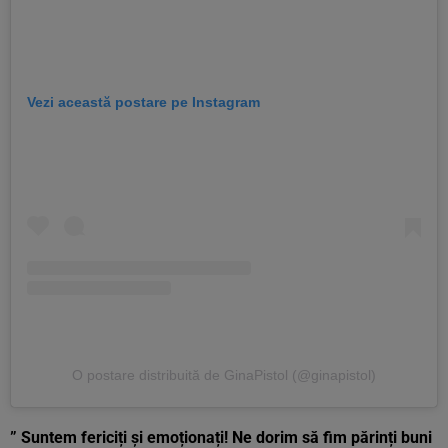
Vezi această postare pe Instagram
O postare distribuită de GinaPistol (@ginapistol)
” Suntem fericiți și emoționați! Ne dorim să fim părinți buni