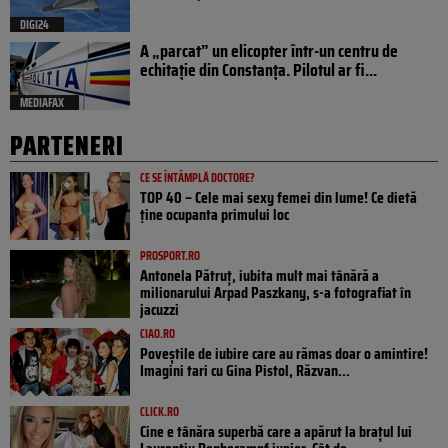
DIGI24
A „parcat” un elicopter într-un centru de
echitație din Constanța. Pilotul ar fi...
MEDIAFAX
PARTENERI
CE SE ÎNTÂMPLĂ DOCTORE?
TOP 40 – Cele mai sexy femei din lume! Ce dietă
ține ocupanta primului loc
PROSPORT.RO
Antonela Pătruț, iubita mult mai tânără a
milionarului Arpad Paszkany, s-a fotografiat în
jacuzzi
CIAO.RO
Poveştile de iubire care au rămas doar o amintire!
Imagini tari cu Gina Pistol, Răzvan...
CLICK.RO
Cine e tânăra superbă care a apărut la brațul lui