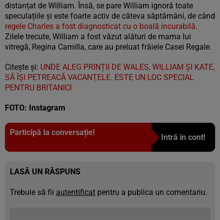
distanțat de William. Însă, se pare William ignoră toate
speculațiile și este foarte activ de câteva săptămâni, de când
regele Charles a fost diagnosticat cu o boală incurabilă
.
Zilele trecute, William a fost văzut alături de mama lui
vitregă, Regina Camilla, care au preluat frăiele Casei Regale.
Citește și:
UNDE ALEG PRINȚII DE WALES, WILLIAM ȘI KATE,
SĂ ÎȘI PETREACĂ VACANȚELE. ESTE UN LOC SPECIAL
PENTRU BRITANICI
FOTO: Instagram
Participă la conversație!
Intră în cont!
LASĂ UN RĂSPUNS
Trebuie să fii
autentificat
pentru a publica un comentariu.