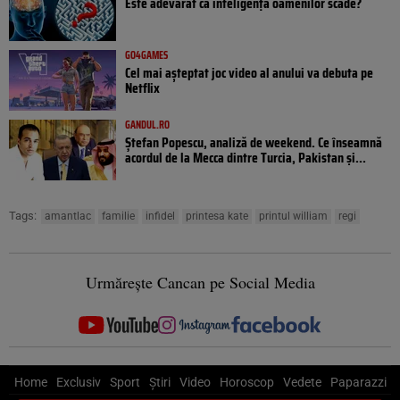
Este adevărat că inteligența oamenilor scade?
GO4GAMES
Cel mai așteptat joc video al anului va debuta pe
Netflix
GANDUL.RO
Ștefan Popescu, analiză de weekend. Ce înseamnă
acordul de la Mecca dintre Turcia, Pakistan şi...
Tags:
amantlac
familie
infidel
printesa kate
printul william
regi
Urmărește Cancan pe Social Media
Home
Exclusiv
Sport
Știri
Video
Horoscop
Vedete
Paparazzi