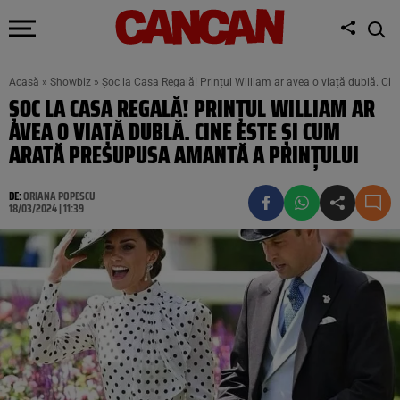
Acasă
»
Showbiz
»
Șoc la Casa Regală! Prințul William ar avea o viață dublă. Ci
ȘOC LA CASA REGALĂ! PRINȚUL WILLIAM AR
AVEA O VIAȚĂ DUBLĂ. CINE ESTE ȘI CUM
ARATĂ PRESUPUSA AMANTĂ A PRINȚULUI
DE:
ORIANA POPESCU
18/03/2024 | 11:39