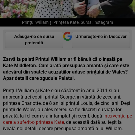
Prințul William și Prințesa Kate. Sursa: Instagram
Adaugă-ne ca sursă
Urmărește-ne în Discover
preferată
Zarvă la palat! Prințul William ar fi bănuit că o înșală pe
Kate Middleton. Cum arată presupusa amantă și care este
adevărul din spatele acuzațiilor aduse prințului de Wales?
Apar detalii care zguduie Palatul.
Prințul William și Kate s-au căsătorit în anul 2011 și au
împreună trei copii: prințul George, în vârstă de zece ani,
prințesa Charlotte, de 8 ani și prințul Louis, de cinci ani. Deși
prinții de Wales, au ales mereu să fie discreți cu viața lor
privată, la fel cum s-a întâmplat și recent, după
intervenția pe
care a suferit-o prințesa Kate
, de această dată au ieșit la
iveală noi detalii despre presupusa amantă a lui William.