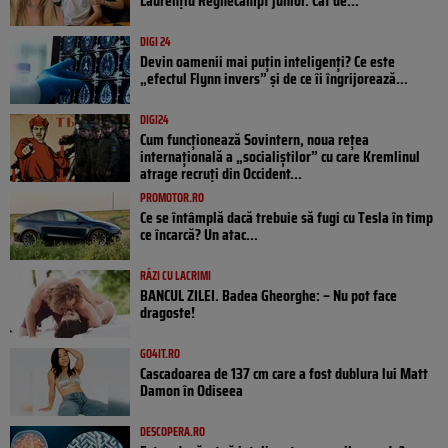
Laurențiu Reghecampf junior. Cât de...
DIGI 24
Devin oamenii mai puțin inteligenți? Ce este
„efectul Flynn invers” și de ce îi îngrijorează...
DIGI24
Cum funcționează Sovintern, noua rețea
internațională a „socialiștilor” cu care Kremlinul
atrage recruți din Occident...
PROMOTOR.RO
Ce se întâmplă dacă trebuie să fugi cu Tesla în timp
ce încarcă? Un atac...
RÂZI CU LACRIMI
BANCUL ZILEI. Badea Gheorghe: – Nu pot face
dragoste!
GO4IT.RO
Cascadoarea de 137 cm care a fost dublura lui Matt
Damon în Odiseea
DESCOPERA.RO