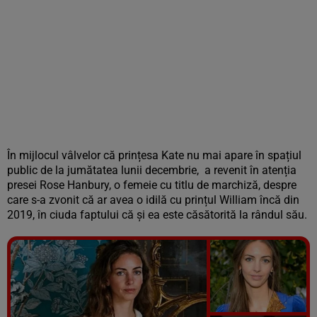
În mijlocul vâlvelor că prințesa Kate nu mai apare în spațiul
public de la jumătatea lunii decembrie, a revenit în atenția
presei Rose Hanbury, o femeie cu titlu de marchiză, despre
care s-a zvonit că ar avea o idilă cu prințul William încă din
2019, în ciuda faptului că și ea este căsătorită la rândul său.