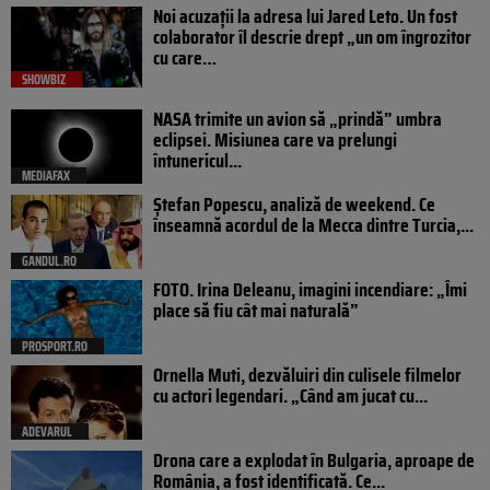
Noi acuzații la adresa lui Jared Leto. Un fost
colaborator îl descrie drept „un om îngrozitor
cu care…
SHOWBIZ
NASA trimite un avion să „prindă” umbra
eclipsei. Misiunea care va prelungi
întunericul...
MEDIAFAX
Ștefan Popescu, analiză de weekend. Ce
înseamnă acordul de la Mecca dintre Turcia,...
GANDUL.RO
FOTO. Irina Deleanu, imagini incendiare: „Îmi
place să fiu cât mai naturală”
PROSPORT.RO
Ornella Muti, dezvăluiri din culisele filmelor
cu actori legendari. „Când am jucat cu...
ADEVARUL
Drona care a explodat în Bulgaria, aproape de
România, a fost identificată. Ce...