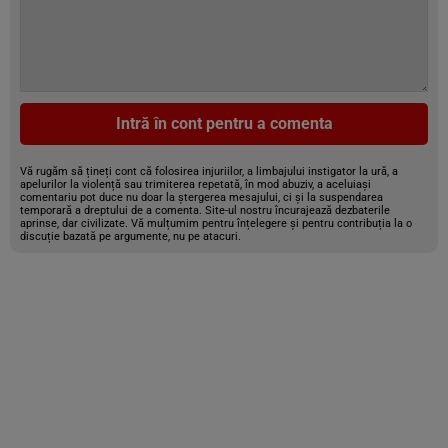
Intră în cont pentru a comenta
Vă rugăm să țineți cont că folosirea injuriilor, a limbajului instigator la ură, a
apelurilor la violență sau trimiterea repetată, în mod abuziv, a aceluiași
comentariu pot duce nu doar la ștergerea mesajului, ci și la suspendarea
temporară a dreptului de a comenta. Site-ul nostru încurajează dezbaterile
aprinse, dar civilizate. Vă mulțumim pentru înțelegere și pentru contribuția la o
discuție bazată pe argumente, nu pe atacuri.