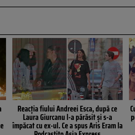
a
Reacția fiului Andreei Esca, după ce
C
a
Laura Giurcanu l-a părăsit și s-a
p
de
împăcat cu ex-ul. Ce a spus Aris Eram la
Podcastito Asia Express