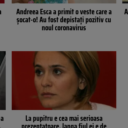
a
Andreea Esca a primit o veste care a
A
şocat-o! Au fost depistaţi pozitiv cu
e
noul coronavirus
-a
La pupitru e cea mai serioasa
…
prezentatoare, langa fiul ei e de