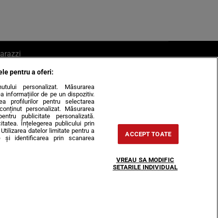
arazzi
ele pentru a oferi:
ite mail la pont@cancan.ro
inutului personalizat. Măsurarea
informațiilor de pe un dispozitiv.
rea profilurilor pentru selectarea
e conținut personalizat. Măsurarea
pentru publicitate personalizată.
itatea. Înțelegerea publicului prin
Utilizarea datelor limitate pentru a
ACCEPT TOATE
 și identificarea prin scanarea
Horoscop
VREAU SA MODIFIC
-urile
Despre noi
Contact
SETARILE INDIVIDUAL