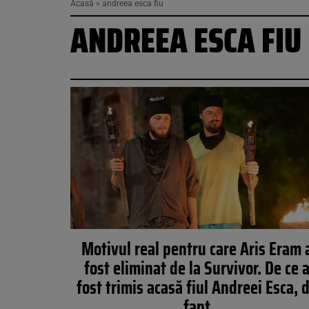
Acasă
»
andreea esca fiu
ANDREEA ESCA FIU
Motivul real pentru care Aris Eram 
fost eliminat de la Survivor. De ce 
fost trimis acasă fiul Andreei Esca, 
fapt