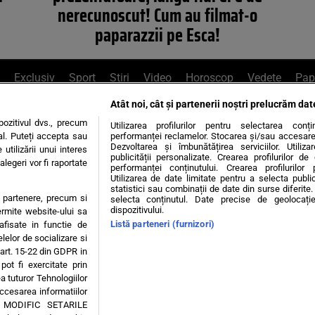
nerecunoscut! Cum au filmat-o
paparazzii pe Esca!
Exclusiv
Sport
Știri
Video
Horoscop
Vedete
Pap
Atât noi, cât și partenerii noștri prelucrăm dat
e Whatsapp
, sună la 0741226226 sau trim
ozitivul dvs., precum
Utilizarea profilurilor pentru selectarea conț
al. Puteți accepta sau
performanței reclamelor. Stocarea și/sau accesarea 
Dezvoltarea și îmbunătățirea serviciilor. Utiliza
utilizării unui interes
publicității personalizate. Crearea profilurilor d
legeri vor fi raportate
Știri interne
Știri externe
Politică
performanței conținutului. Crearea profilurilor 
Utilizarea de date limitate pentru a selecta public
statistici sau combinații de date din surse diferite. 
te partenere, precum si
selecta conținutul. Date precise de geolocație
tiri
Diete
Insula Iubirii
Dictionar de vise
LIFE STYLE
dispozitivului.
ermite website-ului sa
Listă parteneri (furnizori)
 afisate in functie de
 condiții
Politica de confidențialitate
Politica privind Cookie
elelor de socializare si
 art. 15-22 din GDPR in
pot fi exercitate prin
Modifică Setările
a tuturor Tehnologiilor
accesarea informatiilor
A MODIFIC SETARILE
© 2026 - Toate drepturile rezervate