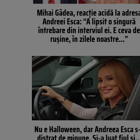
Mihai Gâdea, reacție acidă la adres
Andreei Esca: “A lipsit o singură
întrebare din interviul ei. E ceva d
rușine, în zilele noastre…”
Nu e Halloween, dar Andreea Esca s
distrat de minune. Si-a luat fiul si