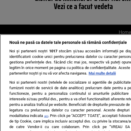
Vezi ce a facut vedeta
Home
Nouă ne pasă ca datele tale personale să rămână confidențiale
AI UN PONT?
Scrie-ne p
Noi și partenerii noștri
1017
stocăm și/sau accesăm informații pe disp
identificatorii cookie unici pentru prelucrarea datelor cu caracter person
gestiona preferințele dvs. făcând clic mai jos, respectiv vă puteți opune 
legitim în orice moment pe pagina cu politica de confidențialitate. Aceste a
partenerilor noștri și nu vă vor afecta navigarea.
Mai multe detalii
Noi si partenerii nostri (retelele de socializare si agentiile de publicita
Ultimele s
furnizorii nostri de servicii de date analitice) prelucram date pentru a p
functioneze, pentru a personaliza continutul si anunturile publicitare
Echipa editorială
Termeni si
interesele si/sau profilul dvs., pentru a va oferi functionalitati aferente ret
pentru a analiza traficul pe website. Beneficiati de drepturile prevazute de
legatura cu prelucrarea datelor cu caracter personal. Aceste drepturi 
modalitatea indicata
. Prin click pe “ACCEPT TOATE”, acceptati folosire
aici
de tip Cookie, care implica inclusiv acceptul dvs. cu privire la stocarea/
de catre Vendor-ii cu care colaboram. Prin click pe “VREAU S