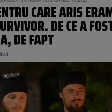
de la Survivor. De ce a fost trimis acasă fiul Andreei Esca, de fapt
ENTRU CARE ARIS ERAM
SURVIVOR. DE CE A FOS
A, DE FAPT
8:43