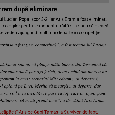
Eram după eliminare
ui Lucian Popa, scor 3-2, iar Aris Eram a fost eliminat.
t colegilor pentru experiența trăită și a spus că pleacă
se vedea ajungând mult mai departe în competiție.
ânsă a fost (n.r. competiția)”, a fost reacția lui Lucian
 mă bucur sau nu că plânge atâta lumea, dar înseamnă că
 dar chiar dacă par așa fericit, atunci când am pierdut nu
așteptam la acest scenariu! Mă vedeam mai departe în
ă-l aplaud pe Luci. Merită să meargă mai departe, dar
 parcursul meu aici. Mi se pare că toți care au ajuns până
 Mulțumesc că m-ați primit aici!”, a dezvăluit Aris Eram.
căpăcit” Aris pe Gabi Tamaș la Survivor, de fapt.