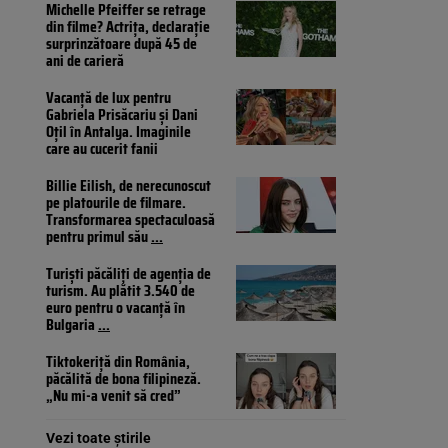
Michelle Pfeiffer se retrage
din filme? Actrița, declarație
surprinzătoare după 45 de
ani de carieră
Vacanță de lux pentru
Gabriela Prisăcariu și Dani
Oțil în Antalya. Imaginile
care au cucerit fanii
Billie Eilish, de nerecunoscut
pe platourile de filmare.
Transformarea spectaculoasă
pentru primul său
...
Turiști păcăliți de agenția de
turism. Au plătit 3.540 de
euro pentru o vacanță în
Bulgaria
...
Tiktokeriță din România,
păcălită de bona filipineză.
„Nu mi-a venit să cred”
Vezi toate știrile