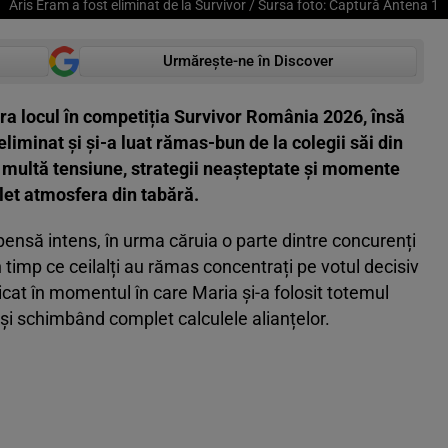
Aris Eram a fost eliminat de la Survivor / Sursa foto: Captură Antena 1
Urmărește-ne în Discover
tra locul în competiția Survivor România 2026, însă
liminat și și-a luat rămas-bun de la colegii săi din
 multă tensiune, strategii neașteptate și momente
et atmosfera din tabără.
ensă intens, în urma căruia o parte dintre concurenți
n timp ce ceilalți au rămas concentrați pe votul decisiv
licat în momentul în care Maria și-a folosit totemul
 și schimbând complet calculele alianțelor.