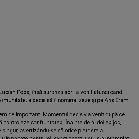
Lucian Popa, însă surpriza serii a venit atunci când
imunitate, a decis să îl nominalizeze și pe Aris Eram.
xtrem de important. Momentul decisiv a venit după ce
ă controleze confruntarea. Înainte de al doilea joc,
 singur, avertizându-se că orice pierdere a
. Din păcate pentru el, exact acest lucru s-a întâmplat,