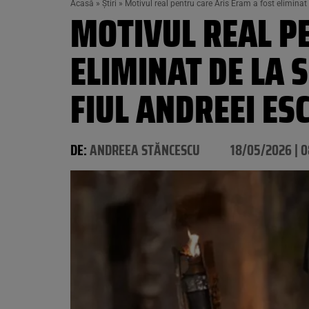
Acasă
»
Știri
»
Motivul real pentru care Aris Eram a fost eliminat 
MOTIVUL REAL P
ELIMINAT DE LA 
FIUL ANDREEI ESC
DE:
ANDREEA STĂNCESCU
18/05/2026 | 0