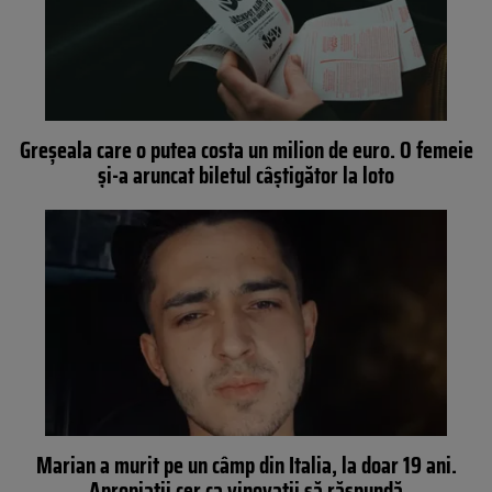
Greșeala care o putea costa un milion de euro. O femeie
și-a aruncat biletul câștigător la loto
Marian a murit pe un câmp din Italia, la doar 19 ani.
Apropiații cer ca vinovații să răspundă