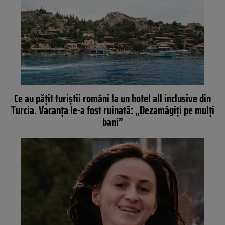
Ce au pățit turiștii români la un hotel all inclusive din
Turcia. Vacanța le-a fost ruinată: „Dezamăgiți pe mulți
bani”