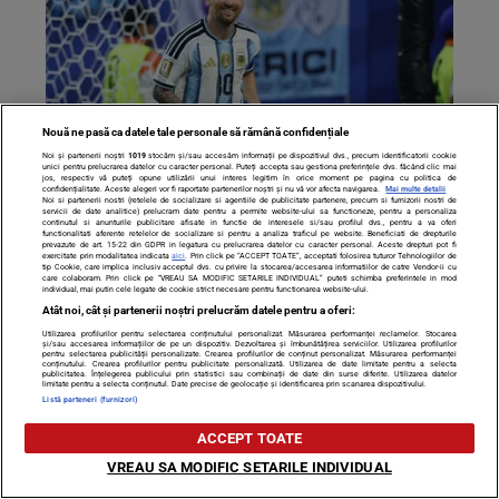
Nouă ne pasă ca datele tale personale să rămână confidențiale
Noi și partenerii noștri
1019
stocăm și/sau accesăm informații pe dispozitivul dvs., precum identificatorii cookie
unici pentru prelucrarea datelor cu caracter personal. Puteți accepta sau gestiona preferințele dvs. făcând clic mai
jos, respectiv vă puteți opune utilizării unui interes legitim în orice moment pe pagina cu politica de
Lionel Messi a oferit cadouri coechipierilor după finala
confidențialitate. Aceste alegeri vor fi raportate partenerilor noștri și nu vă vor afecta navigarea.
Mai multe detalii
Noi si partenerii nostri (retelele de socializare si agentiile de publicitate partenere, precum si furnizorii nostri de
Cupei Mondiale. Ce a ales pentru ei
servicii de date analitice) prelucram date pentru a permite website-ului sa functioneze, pentru a personaliza
continutul si anunturile publicitare afisate in functie de interesele si/sau profilul dvs., pentru a va oferi
functionalitati aferente retelelor de socializare si pentru a analiza traficul pe website. Beneficiati de drepturile
prevazute de art. 15-22 din GDPR in legatura cu prelucrarea datelor cu caracter personal. Aceste drepturi pot fi
exercitate prin modalitatea indicata
aici
. Prin click pe “ACCEPT TOATE”, acceptati folosirea tuturor Tehnologiilor de
tip Cookie, care implica inclusiv acceptul dvs. cu privire la stocarea/accesarea informatiilor de catre Vendor-ii cu
care colaboram. Prin click pe “VREAU SA MODIFIC SETARILE INDIVIDUAL” puteti schimba preferintele in mod
individual, mai putin cele legate de cookie strict necesare pentru functionarea website-ului.
Atât noi, cât și partenerii noștri prelucrăm datele pentru a oferi:
Utilizarea profilurilor pentru selectarea conținutului personalizat. Măsurarea performanței reclamelor. Stocarea
și/sau accesarea informațiilor de pe un dispozitiv. Dezvoltarea și îmbunătățirea serviciilor. Utilizarea profilurilor
pentru selectarea publicității personalizate. Crearea profilurilor de conținut personalizat. Măsurarea performanței
conținutului. Crearea profilurilor pentru publicitate personalizată. Utilizarea de date limitate pentru a selecta
publicitatea. Înțelegerea publicului prin statistici sau combinații de date din surse diferite. Utilizarea datelor
limitate pentru a selecta conținutul. Date precise de geolocație și identificarea prin scanarea dispozitivului.
Listă parteneri (furnizori)
ACCEPT TOATE
VREAU SA MODIFIC SETARILE INDIVIDUAL