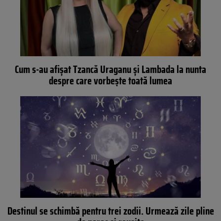
Cum s-au afișat Tzancă Uraganu și Lambada la nunta
despre care vorbește toată lumea
Destinul se schimbă pentru trei zodii. Urmează zile pline