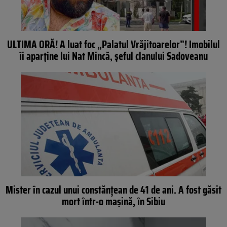
ULTIMA ORĂ! A luat foc „Palatul Vrăjitoarelor”! Imobilul
îi aparține lui Nat Mincă, șeful clanului Sadoveanu
Mister în cazul unui constănțean de 41 de ani. A fost găsit
mort într-o mașină, în Sibiu