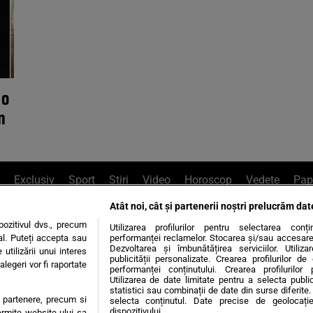
 o
n
Exclusiv
Sport
Știri
Video
Horoscop
Vedete
Pap
Atât noi, cât și partenerii noștri prelucrăm dat
e Whatsapp
, sună la 0741226226 sau trim
ozitivul dvs., precum
Utilizarea profilurilor pentru selectarea conț
al. Puteți accepta sau
performanței reclamelor. Stocarea și/sau accesarea 
Dezvoltarea și îmbunătățirea serviciilor. Utiliza
utilizării unui interes
publicității personalizate. Crearea profilurilor d
legeri vor fi raportate
Știri interne
Știri externe
Politică
performanței conținutului. Crearea profilurilor 
Utilizarea de date limitate pentru a selecta public
statistici sau combinații de date din surse diferite. 
te partenere, precum si
selecta conținutul. Date precise de geolocație
tiri
Diete
Insula Iubirii
Dictionar de vise
LIFE STYLE
dispozitivului.
ermite website-ului sa