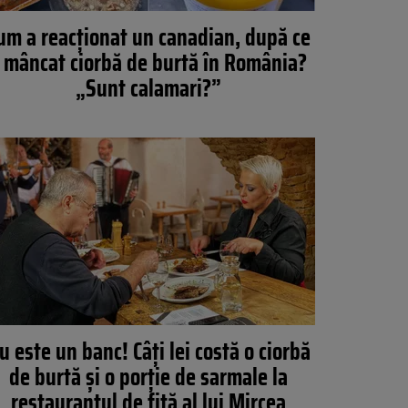
um a reacţionat un canadian, după ce
 mâncat ciorbă de burtă în România?
„Sunt calamari?”
u este un banc! Câți lei costă o ciorbă
de burtă și o porție de sarmale la
restaurantul de fiță al lui Mircea