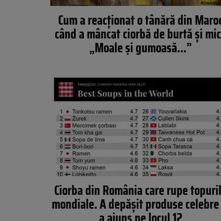
Cum a reacționat o tânără din Maro
când a mâncat ciorbă de burtă și mic
„Moale și gumoasă…”
Ciorba din România care rupe topuri
mondiale. A depășit produse celebre 
a ajuns pe locul 12