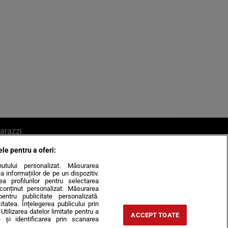
arazzi
ele pentru a oferi:
ite mail la pont@cancan.ro
inutului personalizat. Măsurarea
informațiilor de pe un dispozitiv.
rea profilurilor pentru selectarea
e conținut personalizat. Măsurarea
pentru publicitate personalizată.
itatea. Înțelegerea publicului prin
Utilizarea datelor limitate pentru a
ACCEPT TOATE
 și identificarea prin scanarea
Horoscop