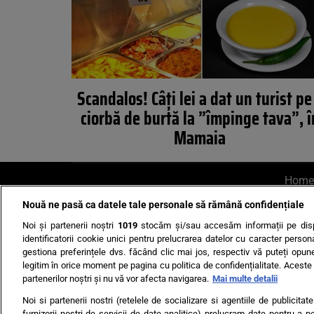
Scandalos! Câți lei a dat un turist pe
ciorbă de burtă la ”împinge tava”, î
Mamaia
Home
Nouă ne pasă ca datele tale personale să rămână confidențiale
AI UN PONT?
Scrie-ne p
Noi și partenerii noștri
1019
stocăm și/sau accesăm informații pe disp
identificatorii cookie unici pentru prelucrarea datelor cu caracter person
gestiona preferințele dvs. făcând clic mai jos, respectiv vă puteți opune 
legitim în orice moment pe pagina cu politica de confidențialitate. Aceste a
partenerilor noștri și nu vă vor afecta navigarea.
Mai multe detalii
Noi si partenerii nostri (retelele de socializare si agentiile de publicita
Ultimele s
furnizorii nostri de servicii de date analitice) prelucram date pentru a p