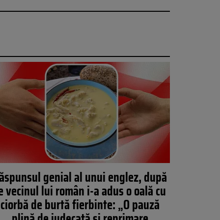
ăspunsul genial al unui englez, după
e vecinul lui român i-a adus o oală cu
ciorbă de burtă fierbinte: „O pauză
plină de judecată și reprimare