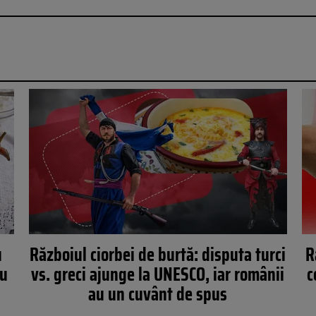
u
Războiul ciorbei de burtă: disputa turci
R
au
vs. greci ajunge la UNESCO, iar românii
c
au un cuvânt de spus