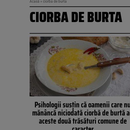
Acasă
»
ciorba de burta
CIORBA DE BURTA
Psihologii susțin că oamenii care n
mănâncă niciodată ciorbă de burtă 
aceste două trăsături comune de
caracter