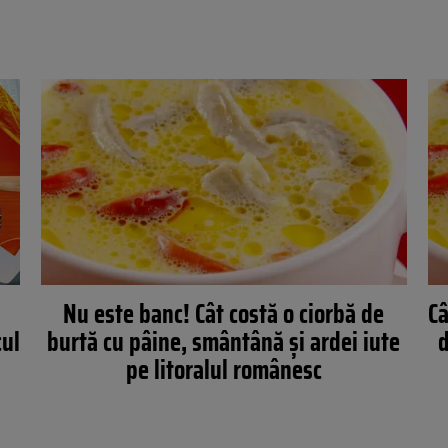
Nu este banc! Cât costă o ciorbă de
Câ
ul
burtă cu pâine, smântână și ardei iute
d
pe litoralul românesc