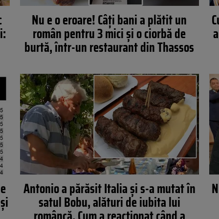
c
Nu e o eroare! Câți bani a plătit un
C
i:
român pentru 3 mici și o ciorbă de
a
burtă, într-un restaurant din Thassos
le
Antonio a părăsit Italia și s-a mutat în
N
și
satul Bobu, alături de iubita lui
româncă. Cum a reacționat când a